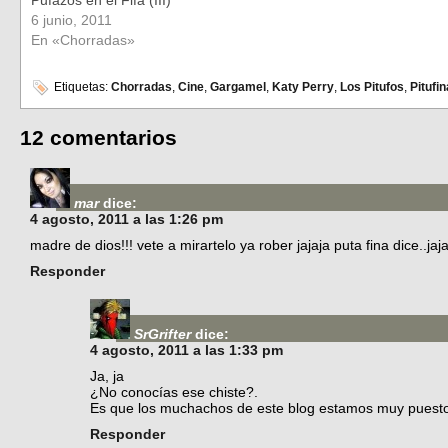
6 junio, 2011
En «Chorradas»
Etiquetas:
Chorradas
,
Cine
,
Gargamel
,
Katy Perry
,
Los Pitufos
,
Pitufin
12 comentarios
mar
dice:
4 agosto, 2011 a las 1:26 pm
madre de dios!!! vete a mirartelo ya rober jajaja puta fina dice..jaja
Responder
SrGrifter
dice:
4 agosto, 2011 a las 1:33 pm
Ja, ja
¿No conocías ese chiste?.
Es que los muchachos de este blog estamos muy puest
Responder