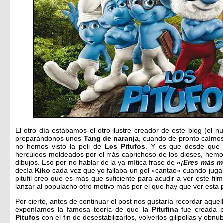
El otro día estábamos el otro ilustre creador de este blog (el
preparándonos unos
Tang de naranja
, cuando de pronto caímos
no hemos visto la peli de
Los Pitufos
. Y es que desde que 
hercúleos moldeados por el más caprichoso de los dioses, hemos
dibujos. Eso por no hablar de la ya mítica frase de
«¡Eres más m
decía
Kiko
cada vez que yo fallaba un gol «cantao» cuando jugá
pitufil creo que es más que suficiente para acudir a ver este fi
lanzar al populacho otro motivo más por el que hay que ver esta p
Por cierto, antes de continuar el post nos gustaría recordar aque
exponíamos la famosa teoría de que
la Pitufina
fue creada 
Pitufos
con el fin de desestabilizarlos, volverlos gilipollas y obn