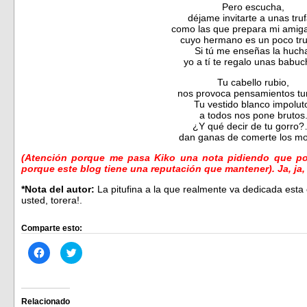
Pero escucha,
déjame invitarte a unas truf
como las que prepara mi amig
cuyo hermano es un poco tr
Si tú me enseñas la huch
yo a tí te regalo unas babuc
Tu cabello rubio,
nos provoca pensamientos tur
Tu vestido blanco impolut
a todos nos pone brutos
¿Y qué decir de tu gorro
dan ganas de comerte los mo
(Atención porque me pasa Kiko una nota pidiendo que por 
porque este blog tiene una reputación que mantener).
Ja, ja
*Nota del autor:
La pitufina a la que realmente va dedicada esta
usted, torera!.
Comparte esto:
Haz
Haz
clic
clic
para
para
compartir
compartir
en
en
Facebook
Twitter
(Se
(Se
Relacionado