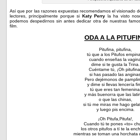
Así que por las razones expuestas recomendamos el visionado de
lectores, principalmente porque si
Katy Perry
la ha visto no
podemos despedirnos sin antes dedicar otra de nuestras famos
film.
ODA A LA PITUFI
Pitufina, pitufina,
tú que a los Pitufos empin
cuando enseñas la vagin
dime si te gusta la Trina.
Cuéntame tú, ¡Oh pitufina
si has pasado las anginas
Pero dejémonos de pamplin
y dime si llevas lencería fi
tú que eres tan femenina
y más buenorra que las lati
o que las chinas,
si tú me miras me hago gelat
y luego pis encima.
¡Oh Pitufa,Pitufa!,
Cuando tú te pones «to» ch
los otros pitufos a tí te la enc
mientras se toman una horchata 