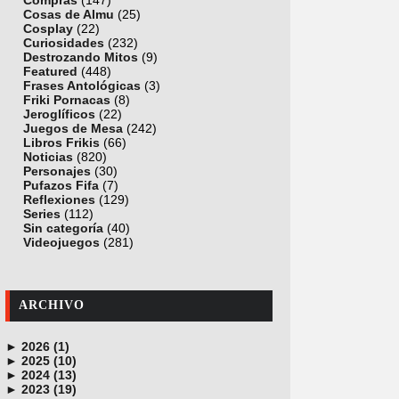
Compras
(147)
Cosas de Almu
(25)
Cosplay
(22)
Curiosidades
(232)
Destrozando Mitos
(9)
Featured
(448)
Frases Antológicas
(3)
Friki Pornacas
(8)
Jeroglíficos
(22)
Juegos de Mesa
(242)
Libros Frikis
(66)
Noticias
(820)
Personajes
(30)
Pufazos Fifa
(7)
Reflexiones
(129)
Series
(112)
Sin categoría
(40)
Videojuegos
(281)
ARCHIVO
►
2026 (1)
►
junio (1)
2025 (10)
►
noviembre (1)
2024 (13)
►
octubre (1)
diciembre (4)
2023 (19)