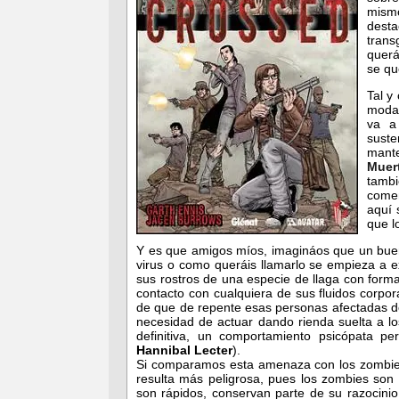
mism
dest
trans
querá
se qu
Tal y
moda 
va a
suste
mante
Muer
tambi
comen
aquí 
que l
Y es que amigos míos, imagináos que un buen
virus o como queráis llamarlo se empieza a e
sus rostros de una especie de llaga con forma
contacto con cualquiera de sus fluidos corpo
de que de repente esas personas afectadas de
necesidad de actuar dando rienda suelta a lo
definitiva, un comportamiento psicópata p
Hannibal Lecter
).
Si comparamos esta amenaza con los zombi
resulta más peligrosa, pues los zombies son 
son rápidos, conservan parte de su razocini