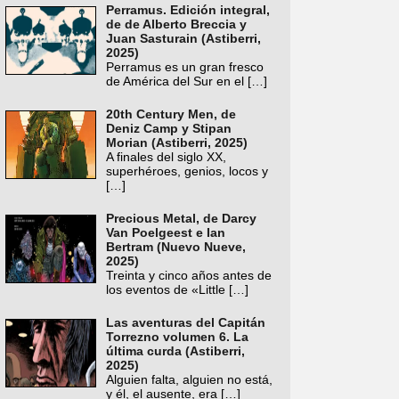
Perramus. Edición integral,
de de Alberto Breccia y
Juan Sasturain (Astiberri,
2025)
Perramus es un gran fresco
de América del Sur en el
[…]
20th Century Men, de
Deniz Camp y Stipan
Morian (Astiberri, 2025)
A finales del siglo XX,
superhéroes, genios, locos y
[…]
Precious Metal, de Darcy
Van Poelgeest e Ian
Bertram (Nuevo Nueve,
2025)
Treinta y cinco años antes de
los eventos de «Little
[…]
Las aventuras del Capitán
Torrezno volumen 6. La
última curda (Astiberri,
2025)
Alguien falta, alguien no está,
y él, el ausente, era
[…]