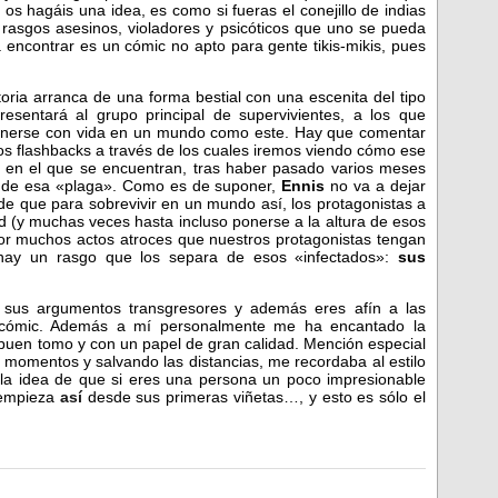
s hagáis una idea, es como si fueras el conejillo de indias
rasgos asesinos, violadores y psicóticos que uno se pueda
 encontrar es un cómic no apto para gente tikis-mikis, pues
toria arranca de una forma bestial con una escenita del tipo
resentará al grupo principal de supervivientes, a los que
enerse con vida en un mundo como este. Hay que comentar
rsos flashbacks a través de los cuales iremos viendo cómo ese
 en el que se encuentran, tras haber pasado varios meses
do de esa «plaga». Como es de suponer,
Ennis
no va a dejar
de que para sobrevivir en un mundo así, los protagonistas a
 (y muchas veces hasta incluso ponerse a la altura de esos
por muchos actos atroces que nuestros protagonistas tengan
 hay un rasgo que los separa de esos «infectados»:
sus
 sus argumentos transgresores y además eres afín a las
te cómic. Además a mí personalmente me ha encantado la
buen tomo y con un papel de gran calidad. Mención especial
 momentos y salvando las distancias, me recordaba al estilo
n la idea de que si eres una persona un poco impresionable
 empieza
así
desde sus primeras viñetas…, y esto es sólo el