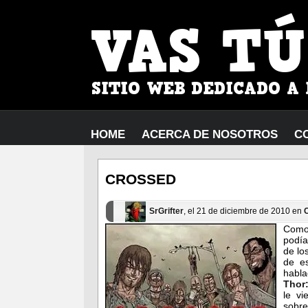
HOME
ACERCA DE NOSOTROS
C
CROSSED
SrGrifter
, el 21 de diciembre de 2010 en
Como
podía
de lo
de e
habla
Thor
le v
sobre