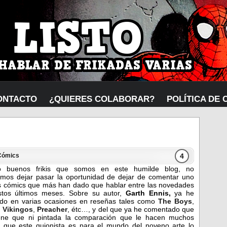
ONTACTO
¿QUIERES COLABORAR?
POLÍTICA DE 
4
Cómics
 buenos frikis que somos en este humilde blog, no
mos dejar pasar la oportunidad de dejar de comentar uno
s cómics que más han dado que hablar entre las novedades
stos últimos meses. Sobre su autor,
Garth Ennis,
ya he
do en varias ocasiones en reseñas tales como
The Boys
,
: Vikingos
,
Preacher
, étc…, y del que ya he comentado que
iene que ni pintada la comparación que le hacen muchos
 que este guionista es para el mundo del noveno arte lo