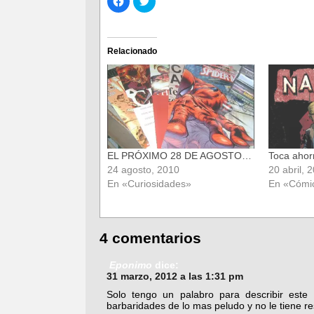
clic
clic
para
para
compartir
compartir
en
en
Facebook
Twitter
(Se
(Se
Relacionado
abre
abre
en
en
una
una
ventana
ventana
nueva)
nueva)
EL PRÓXIMO 28 DE AGOSTO…
Toca ahorr
24 agosto, 2010
20 abril, 
En «Curiosidades»
En «Cómi
4 comentarios
Eponimo
dice:
31 marzo, 2012 a las 1:31 pm
Solo tengo un palabro para describir este
barbaridades de lo mas peludo y no le tiene r