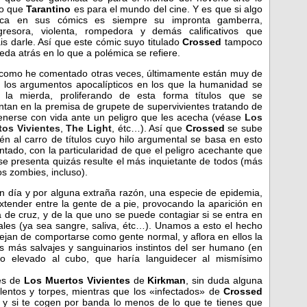
o que
Tarantino
es
para el mundo del cine. Y es que si algo
aca en sus cómics es siempre su impronta gamberra,
gresora, violenta, rompedora y demás calificativos que
is darle. Así que este cómic suyo titulado
Crossed
tampoco
eda atrás en lo que a polémica se refiere.
 como he comentado otras veces, últimamente están muy de
los argumentos apocalípticos en los que la humanidad se
 la mierda, proliferando de esta forma títulos que se
ntan en la premisa de grupete de supervivientes tratando de
nerse con vida ante un peligro que les acecha (véase
Los
tos Vivientes
,
The Light
, étc…).
Así que
Crossed
se sube
én al carro de títulos cuyo hilo argumental se basa en esto
tado, con la particularidad de que el peligro acechante que
se presenta quizás resulte el más inquietante de todos (más
os zombies, incluso).
 día y por alguna extraña razón, una especie de epidemia,
xtender entre la gente de a pie, provocando la aparición en
 de cruz, y de la que uno se puede contagiar si se entra en
rales (ya sea sangre, saliva, étc…). Unamos a esto el hecho
jan de comportarse como gente normal, y aflora en ellos la
s más salvajes y sanguinarios instintos del ser humano (en
ero elevado al cubo, que haría languidecer al mismísimo
es de
Los Muertos Vivientes
de
Kirkman
, sin duda alguna
lentos y torpes, mientras que los «infectados» de
Crossed
o y si te cogen por banda lo menos de lo que te tienes que