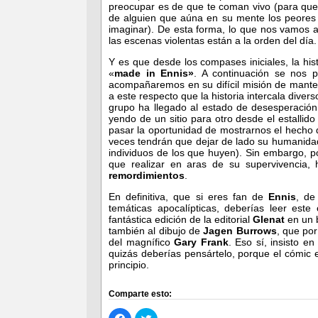
preocupar es de que te coman vivo (para que o
de alguien que aúna en su mente los peores 
imaginar). De esta forma, lo que nos vamos a
las escenas violentas están a la orden del día.
Y es que desde los compases iniciales, la his
«
made in Ennis»
. A continuación se nos p
acompañaremos en su difícil misión de mant
a este respecto que la historia intercala dive
grupo ha llegado al estado de desesperación
yendo de un sitio para otro desde el estalli
pasar la oportunidad de mostrarnos el hecho 
veces tendrán que dejar de lado su humanidad
individuos de los que huyen). Sin embargo, 
que realizar en aras de su supervivencia,
remordimientos
.
En definitiva, que si eres fan de
Ennis
, de
temáticas apocalípticas, deberías leer es
fantástica edición de la editorial
Glenat
en un 
también al dibujo de
Jagen Burrows
, que por
del magnífico
Gary Frank
. Eso sí, insisto e
quizás deberías pensártelo, porque el cómic
principio.
Comparte esto:
Haz
Haz