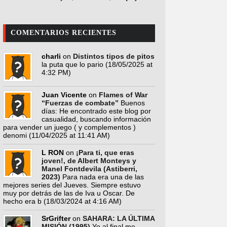
COMENTARIOS RECIENTES
charli
on
Distintos tipos de pitos
la puta que lo pario
(18/05/2025 at
4:32 PM)
Juan Vicente
on
Flames of War
“Fuerzas de combate”
Buenos
días: He encontrado este blog por
casualidad, buscando información
para vender un juego ( y complementos )
denomi
(11/04/2025 at 11:41 AM)
L RON
on
¡Para ti, que eras
joven!, de Albert Monteys y
Manel Fontdevila (Astiberri,
2023)
Para nada era una de las
mejores series del Jueves. Siempre estuvo
muy por detrás de las de Iva u Oscar. De
hecho era b
(18/03/2024 at 4:16 AM)
SrGrifter
on
SAHARA: LA ÚLTIMA
MISIÓN (1995)
Yo al final me