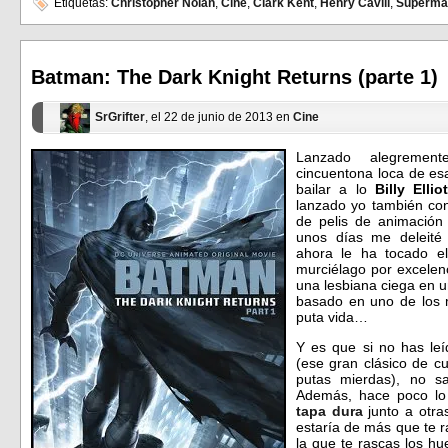
en
en
Etiquetas:
Christopher Nolan
,
Cine
,
Clark Kent
,
Henry Cavill
,
Superma
Facebook
Twitter
(Se
(Se
abre
abre
en
en
una
una
ventana
ventana
Batman: The Dark Knight Returns (parte 1)
nueva)
nueva)
SrGrifter
, el 22 de junio de 2013 en
Cine
Lanzado alegrement
cincuentona loca de esa
bailar a lo
Billy Ellio
lanzado yo también con 
de pelis de animación
unos días me deleité
ahora le ha tocado el
murciélago por excelen
una lesbiana ciega en u
basado en uno de los 
puta vida…
Y es que si no has le
(ese gran clásico de 
putas mierdas), no 
Además, hace poco lo
tapa dura
junto a otra
estaría de más que te r
la que te rascas los hu