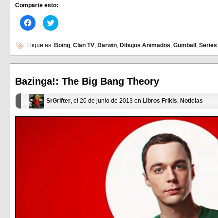
Comparte esto:
Haz
Haz
clic
clic
para
para
compartir
compartir
en
en
Etiquetas:
Boing
,
Clan TV
,
Darwin
,
Dibujos Animados
,
Gumball
,
Series
Facebook
Twitter
(Se
(Se
abre
abre
en
en
una
una
ventana
ventana
Bazinga!: The Big Bang Theory
nueva)
nueva)
SrGrifter
, el 20 de junio de 2013 en
Libros Frikis
,
Noticias