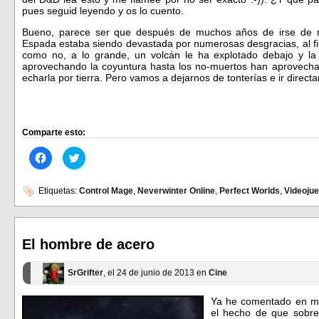
pues seguid leyendo y os lo cuento.
Bueno, parece ser que después de muchos años de irse de ros
Espada estaba siendo devastada por numerosas desgracias, al fin
como no, a lo grande, un volcán le ha explotado debajo y la
aprovechando la coyuntura hasta los no-muertos han aprovecha
echarla por tierra. Pero vamos a dejarnos de tonterías e ir direc
Comparte esto:
Haz
Haz
clic
clic
para
para
compartir
compartir
en
en
Etiquetas:
Control Mage
,
Neverwinter Online
,
Perfect Worlds
,
Videoju
Facebook
Twitter
(Se
(Se
abre
abre
en
en
una
una
ventana
ventana
El hombre de acero
nueva)
nueva)
SrGrifter
, el 24 de junio de 2013 en
Cine
Ya he comentado en mu
el hecho de que sobre 