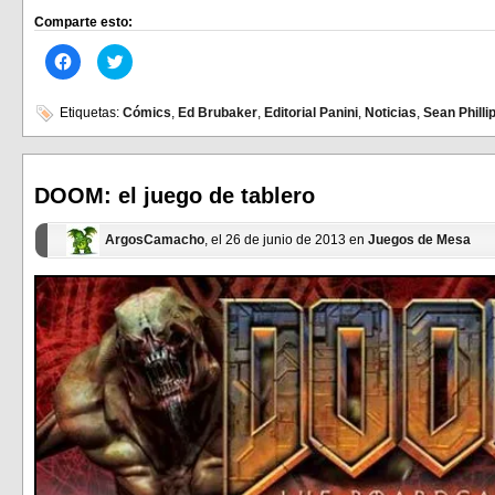
Comparte esto:
Haz
Haz
clic
clic
para
para
compartir
compartir
en
en
Etiquetas:
Cómics
,
Ed Brubaker
,
Editorial Panini
,
Noticias
,
Sean Philli
Facebook
Twitter
(Se
(Se
abre
abre
en
en
una
una
ventana
ventana
DOOM: el juego de tablero
nueva)
nueva)
ArgosCamacho
, el 26 de junio de 2013 en
Juegos de Mesa