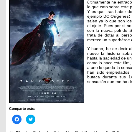
últimamente he entrado
lo que cato sobre este 
Y es que tras haber d
ejemplo
DC Orígenes:
salen ya lo que son los
el ojete. Pues por si n
con la nueva peli de Su
trata de dotar al pers
merece un superhéroe 
Y bueno, he de decir a
nuevo la historia sobr
hasta la saciedad de un
como lo hace este film,
a uno le queda la sensa
han sido empledados 
butaca durante sus 1
sensación que me ha de
Comparte esto:
Haz
Haz
clic
clic
para
para
compartir
compartir