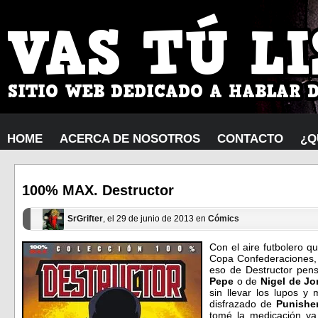
HOME
ACERCA DE NOSOTROS
CONTACTO
¿Q
100% MAX. Destructor
SrGrifter
, el 29 de junio de 2013 en
Cómics
Con el aire futbolero 
Copa Confederaciones, a
eso de Destructor pens
Pepe
o de
Nigel de J
sin llevar los lupos y
disfrazado de
Punishe
tomé la medicación y