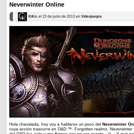
ventana
ventana
Neverwinter Online
nueva)
nueva)
KiKo
, el 25 de junio de 2013 en
Videojuegos
Hola chavalada, hoy voy a hablaros un poco del
Neverwinter On
cuya acción trascurre en D&D ™: Forgotten realms, Neverwinter 
del D&D lea esto y me flamee por no ser exacto :-)). ¿Y qué 