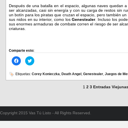
Después de una batalla en el espacio, algunas naves quedan a 
ser alcanzadas, casi sin energía y con su carga de restos sin 
un botín para los piratas que cruzan el espacio, pero también u
sus nidos en su interior, como los
Genestealer
. Incluso los pod
sus enormes armaduras de combate corren el riesgo de ser alca
criaturas.
Comparte esto:
Haz
Haz
clic
clic
para
para
compartir
compartir
en
en
Etiquetas:
Corey Konieczka
,
Death Angel
,
Genestealer
,
Juegos de Me
Facebook
Twitter
(Se
(Se
abre
abre
1
2
3
Entradas Viejuna
en
en
una
una
ventana
ventana
nueva)
nueva)
Copyright 2015 Vas Tú Listo - All Rights Reserved.