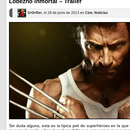
Lobezno inmortal – Trailer
nueva)
nueva)
SrGrifter
, el 28 de junio de 2013 en
Cine
,
Noticias
Sin duda alguna, esta es la típica peli de superhéroes en la que