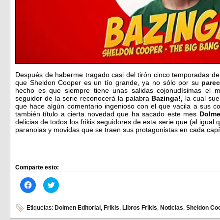
Después de haberme tragado casi del tirón cinco temporadas d
que Sheldon Cooper es un tío grande, ya no sólo por su
pare
hecho es que siempre tiene unas salidas cojonudísimas el m
seguidor de la serie reconocerá la palabra
Bazinga!,
la cual sue
que hace algún comentario ingenioso con el que vacila a sus co
también título a cierta novedad que ha sacado este mes
Dolme
delicias de todos los frikis seguidores de esta serie que (al igual 
paranoias y movidas que se traen sus protagonistas en cada cap
Comparte esto:
Haz
Haz
clic
clic
para
para
compartir
compartir
en
en
Etiquetas:
Dolmen Editorial
,
Frikis
,
Libros Frikis
,
Noticias
,
Sheldon Co
Facebook
Twitter
(Se
(Se