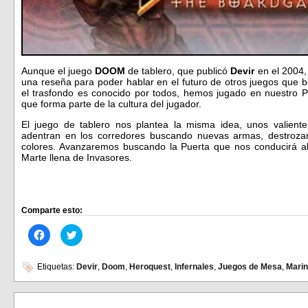
Aunque el juego
DOOM
de tablero, que publicó
Devir
en el 2004,
una reseña para poder hablar en el futuro de otros juegos que 
el trasfondo es conocido por todos, hemos jugado en nuestro P
que forma parte de la cultura del jugador.
El juego de tablero nos plantea la misma idea, unos valien
adentran en los corredores buscando nuevas armas, destroza
colores. Avanzaremos buscando la Puerta que nos conducirá al
Marte llena de Invasores.
Comparte esto:
Haz
Haz
clic
clic
para
para
compartir
compartir
en
en
Etiquetas:
Devir
,
Doom
,
Heroquest
,
Infernales
,
Juegos de Mesa
,
Mari
Facebook
Twitter
(Se
(Se
abre
abre
en
en
una
una