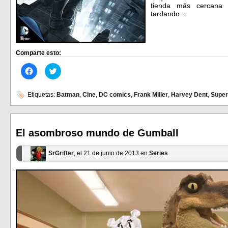
tienda más cercana 
tardando…
Comparte esto:
Haz
Haz
clic
clic
para
para
compartir
compartir
en
en
Etiquetas:
Batman
,
Cine
,
DC comics
,
Frank Miller
,
Harvey Dent
,
Supe
Facebook
Twitter
(Se
(Se
abre
abre
en
en
una
una
ventana
ventana
El asombroso mundo de Gumball
nueva)
nueva)
SrGrifter
, el 21 de junio de 2013 en
Series