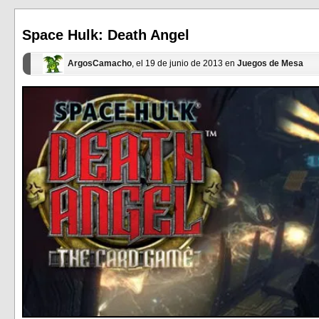
abre
abre
en
en
una
una
ventana
ventana
Space Hulk: Death Angel
nueva)
nueva)
ArgosCamacho
, el 19 de junio de 2013 en
Juegos de Mesa