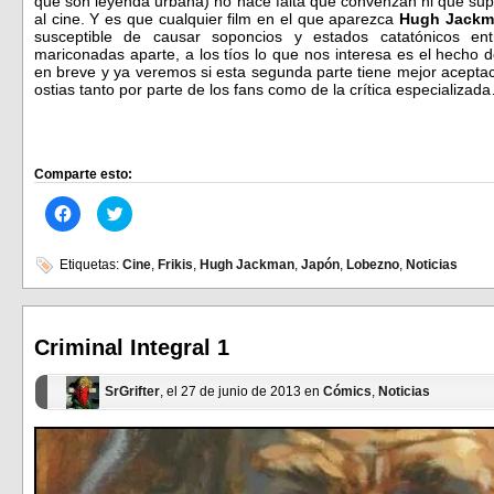
que son leyenda urbana) no hace falta que convenzan ni que sup
al cine. Y es que cualquier film en el que aparezca
Hugh Jackm
susceptible de causar soponcios y estados catatónicos en
mariconadas aparte, a los tíos lo que nos interesa es el hecho d
en breve y ya veremos si esta segunda parte tiene mejor acept
ostias tanto por parte de los fans como de la crítica especializad
Comparte esto:
Haz
Haz
clic
clic
para
para
compartir
compartir
en
en
Etiquetas:
Cine
,
Frikis
,
Hugh Jackman
,
Japón
,
Lobezno
,
Noticias
Facebook
Twitter
(Se
(Se
abre
abre
en
en
una
una
ventana
ventana
Criminal Integral 1
nueva)
nueva)
SrGrifter
, el 27 de junio de 2013 en
Cómics
,
Noticias