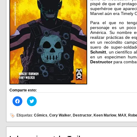
pispé de que el protago
superhéroe que apareci
Marvel aún era Timely
Para el que no tenga
personaje es un poco 
América. Su nombre 
realizar prácticas de e
en un recóndito campo
suero de super-soldad
Schmitt
, un científico 
en un especimen human
Destructor
para combat
Comparte esto:
Haz
Haz
clic
clic
para
para
compartir
compartir
en
en
Etiquetas:
Cómics
,
Cory Walker
,
Destructor
,
Keen Marlow
,
MAX
,
Robe
Facebook
Twitter
(Se
(Se
abre
abre
en
en
una
una
ventana
ventana