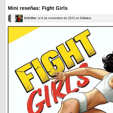
en
en
una
una
ventana
ventana
Mini reseñas: Fight Girls
nueva)
nueva)
SrGrifter
, el 8 de noviembre de 2022 en
Cómics