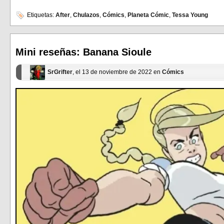
para
para
compartir
compartir
en
en
Etiquetas:
After
,
Chulazos
,
Cómics
,
Planeta Cómic
,
Tessa Young
Facebook
Twitter
(Se
(Se
abre
abre
en
en
una
una
ventana
ventana
Mini reseñas: Banana Sioule
nueva)
nueva)
SrGrifter
, el 13 de noviembre de 2022 en
Cómics