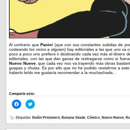
Al contrario que
Panini
(que con sus constantes subidas de pr
costeando los vicios a alguien) hay editoriales a las que uno va
poco a poco uno prefiere ir destinando cada vez más el dinero d
editoriales, con las que dan ganas de restregarse como si fuera
Nuevo Nueve
, que cada vez nos va trayendo más obras bastant
guapas y chulas. Es por ello que no he podido resistirme a este
haberlo leído me gustaría recomendar a la muchachada…
Comparte esto:
Haz
Haz
clic
clic
para
para
compartir
compartir
en
en
Etiquetas:
Balón Prisionero
,
Banana Sioule
,
Cómics
,
Nuevo Nueve
,
Ru
Facebook
Twitter
(Se
(Se
abre
abre