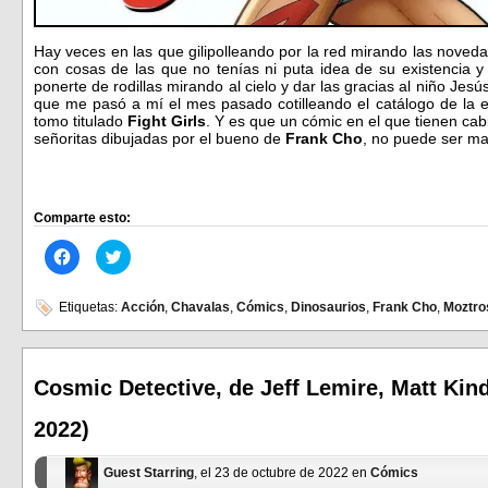
Hay veces en las que gilipolleando por la red mirando las noved
con cosas de las que no tenías ni puta idea de su existencia 
ponerte de rodillas mirando al cielo y dar las gracias al niño Jes
que me pasó a mí el mes pasado cotilleando el catálogo de la e
tomo titulado
Fight Girls
. Y es que un cómic en el que tienen ca
señoritas dibujadas por el bueno de
Frank Cho
, no puede ser m
Comparte esto:
Haz
Haz
clic
clic
para
para
compartir
compartir
en
en
Etiquetas:
Acción
,
Chavalas
,
Cómics
,
Dinosaurios
,
Frank Cho
,
Moztro
Facebook
Twitter
(Se
(Se
abre
abre
en
en
una
una
ventana
ventana
Cosmic Detective, de Jeff Lemire, Matt Kind
nueva)
nueva)
2022)
Guest Starring
, el 23 de octubre de 2022 en
Cómics