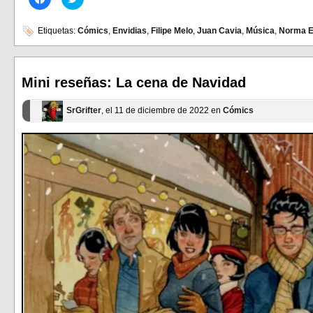
clic
clic
para
para
compartir
compartir
en
en
Etiquetas:
Cómics
,
Envidias
,
Filipe Melo
,
Juan Cavia
,
Música
,
Norma Ed
Facebook
Twitter
(Se
(Se
abre
abre
en
en
una
una
ventana
ventana
Mini reseñas: La cena de Navidad
nueva)
nueva)
SrGrifter
, el 11 de diciembre de 2022 en
Cómics