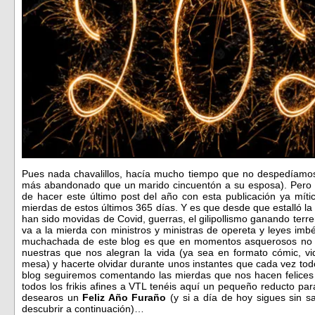
Pues nada chavalillos, hacía mucho tiempo que no despedíamos
más abandonado que un marido cincuentón a su esposa). Pero h
de hacer este último post del año con esta publicación ya mí
mierdas de estos últimos 365 días. Y es que desde que estalló la
han sido movidas de Covid, guerras, el gilipollismo ganando ter
va a la mierda con ministros y ministras de opereta y leyes imb
muchachada de este blog es que en momentos asquerosos no 
nuestras que nos alegran la vida (ya sea en formato cómic, vid
mesa) y hacerte olvidar durante unos instantes que cada vez to
blog seguiremos comentando las mierdas que nos hacen felices 
todos los frikis afines a VTL tenéis aquí un pequeño reducto pa
desearos un
Feliz Año Furaño
(y si a día de hoy sigues sin 
descubrir a continuación)…