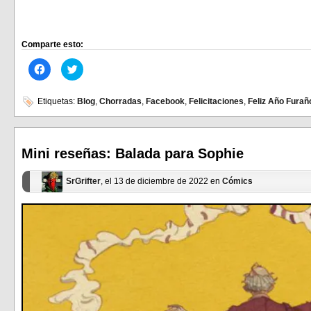
Comparte esto:
Haz
Haz
clic
clic
para
para
compartir
compartir
en
en
Etiquetas:
Blog
,
Chorradas
,
Facebook
,
Felicitaciones
,
Feliz Año Furañ
Facebook
Twitter
(Se
(Se
abre
abre
en
en
una
una
ventana
ventana
Mini reseñas: Balada para Sophie
nueva)
nueva)
SrGrifter
, el 13 de diciembre de 2022 en
Cómics