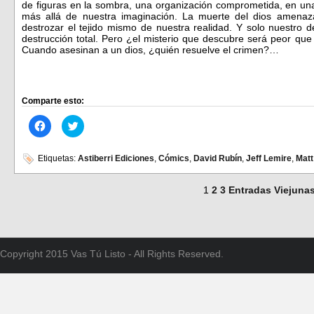
de figuras en la sombra, una organización comprometida, en una 
más allá de nuestra imaginación. La muerte del dios amenaz
destrozar el tejido mismo de nuestra realidad. Y solo nuestro d
destrucción total. Pero ¿el misterio que descubre será peor que
Cuando asesinan a un dios, ¿quién resuelve el crimen?…
Comparte esto:
Haz
Haz
clic
clic
para
para
compartir
compartir
en
en
Etiquetas:
Astiberri Ediciones
,
Cómics
,
David Rubín
,
Jeff Lemire
,
Matt
Facebook
Twitter
(Se
(Se
abre
abre
1
2
3
Entradas Viejuna
en
en
una
una
ventana
ventana
nueva)
nueva)
Copyright 2015 Vas Tú Listo - All Rights Reserved.