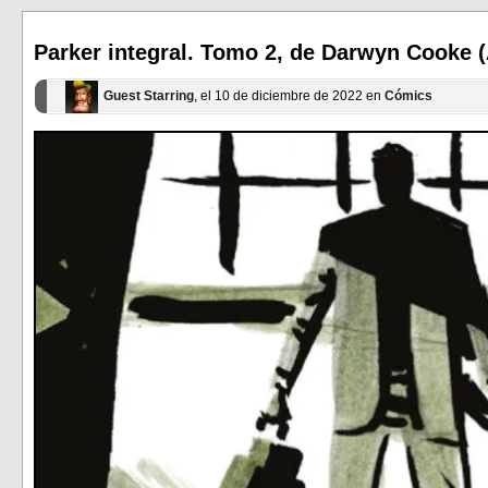
abre
abre
en
en
una
una
ventana
ventana
Parker integral. Tomo 2, de Darwyn Cooke (A
nueva)
nueva)
Guest Starring
, el 10 de diciembre de 2022 en
Cómics