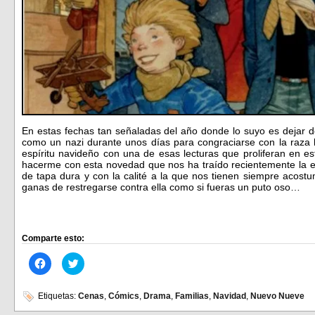
En estas fechas tan señaladas del año donde lo suyo es dejar 
como un nazi durante unos días para congraciarse con la raza
espíritu navideño con una de esas lecturas que proliferan en es
hacerme con esta novedad que nos ha traído recientemente la e
de tapa dura y con la calité a la que nos tienen siempre acost
ganas de restregarse contra ella como si fueras un puto oso…
Comparte esto:
Haz
Haz
clic
clic
para
para
compartir
compartir
en
en
Etiquetas:
Cenas
,
Cómics
,
Drama
,
Familias
,
Navidad
,
Nuevo Nueve
Facebook
Twitter
(Se
(Se