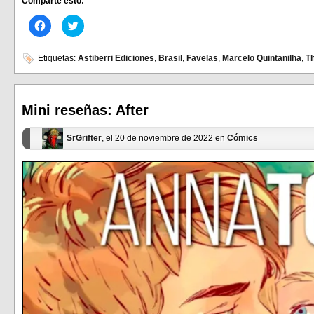
Comparte esto:
Haz
Haz
clic
clic
para
para
compartir
compartir
en
en
Etiquetas:
Astiberri Ediciones
,
Brasil
,
Favelas
,
Marcelo Quintanilha
,
Th
Facebook
Twitter
(Se
(Se
abre
abre
en
en
una
una
ventana
ventana
Mini reseñas: After
nueva)
nueva)
SrGrifter
, el 20 de noviembre de 2022 en
Cómics