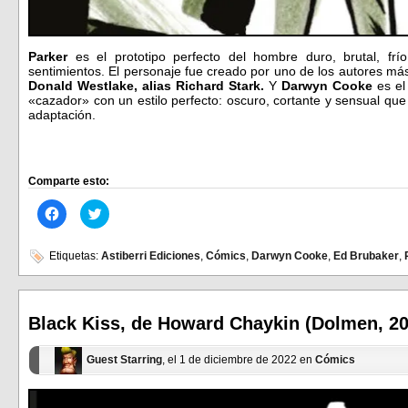
Parker
es el prototipo perfecto del hombre duro, brutal, fr
sentimientos. El personaje fue creado por uno de los autores má
Donald Westlake, alias Richard Stark.
Y
Darwyn Cooke
es el
«cazador» con un estilo perfecto: oscuro, cortante y sensual que 
adaptación.
Comparte esto:
Haz
Haz
clic
clic
para
para
compartir
compartir
en
en
Etiquetas:
Astiberri Ediciones
,
Cómics
,
Darwyn Cooke
,
Ed Brubaker
,
Facebook
Twitter
(Se
(Se
abre
abre
en
en
una
una
ventana
ventana
Black Kiss, de Howard Chaykin (Dolmen, 20
nueva)
nueva)
Guest Starring
, el 1 de diciembre de 2022 en
Cómics