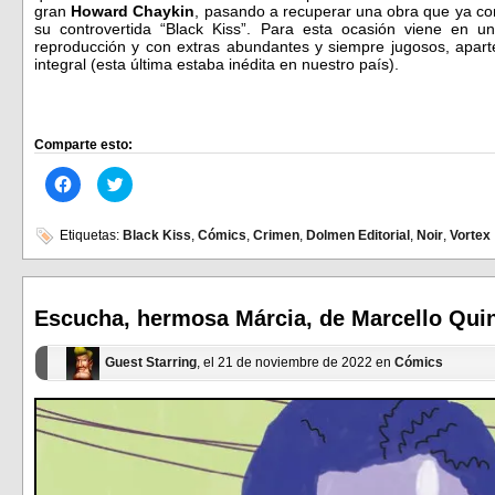
gran
Howard Chaykin
, pasando a recuperar una obra que ya con
su controvertida “Black Kiss”. Para esta ocasión viene en 
reproducción y con extras abundantes y siempre jugosos, apart
integral (esta última estaba inédita en nuestro país).
Comparte esto:
Haz
Haz
clic
clic
para
para
compartir
compartir
en
en
Etiquetas:
Black Kiss
,
Cómics
,
Crimen
,
Dolmen Editorial
,
Noir
,
Vortex
Facebook
Twitter
(Se
(Se
abre
abre
en
en
una
una
ventana
ventana
Escucha, hermosa Márcia, de Marcello Quint
nueva)
nueva)
Guest Starring
, el 21 de noviembre de 2022 en
Cómics