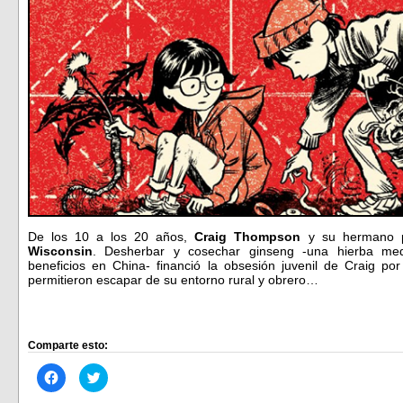
De los 10 a los 20 años,
Craig Thompson
y su hermano p
Wisconsin
. Desherbar y cosechar ginseng -una hierba med
beneficios en China- financió la obsesión juvenil de Craig por
permitieron escapar de su entorno rural y obrero…
Comparte esto:
Haz
Haz
clic
clic
para
para