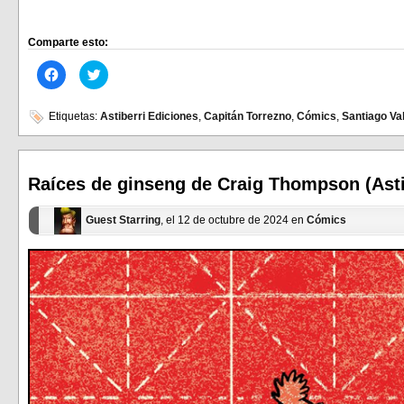
Comparte esto:
Haz
Haz
clic
clic
para
para
compartir
compartir
en
en
Etiquetas:
Astiberri Ediciones
,
Capitán Torrezno
,
Cómics
,
Santiago Va
Facebook
Twitter
(Se
(Se
abre
abre
en
en
una
una
ventana
ventana
Raíces de ginseng de Craig Thompson (Asti
nueva)
nueva)
Guest Starring
, el 12 de octubre de 2024 en
Cómics