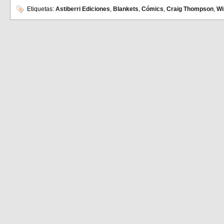
compartir
compartir
en
en
Etiquetas:
Astiberri Ediciones
,
Blankets
,
Cómics
,
Craig Thompson
,
Wi
Facebook
Twitter
(Se
(Se
abre
abre
en
en
una
una
ventana
ventana
nueva)
nueva)