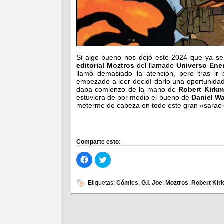
Si algo bueno nos dejó este 2024 que ya se 
editorial Moztros
del llamado
Universo Ene
llamó demasiado la atención, pero tras ir
empezado a leer decidí darlo una oportunidad
daba comienzo de la mano de
Robert Kirk
estuviera de por medio el bueno de
Daniel W
meterme de cabeza en todo este gran «sara
Comparte esto:
Haz
Haz
clic
clic
para
para
compartir
compartir
en
en
Etiquetas:
Cómics
,
G.I. Joe
,
Moztros
,
Robert Kir
Facebook
Twitter
(Se
(Se
abre
abre
en
en
una
una
ventana
ventana