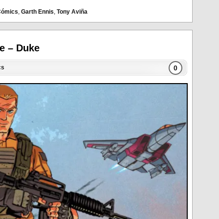
Cómics
,
Garth Ennis
,
Tony Aviña
oe – Duke
0
cs