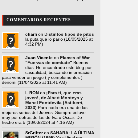
COMENTARIOS RECIENTES
charli
on
Distintos tipos de pitos
la puta que lo pario
(18/05/2025 at
4:32 PM)
Juan Vicente
on
Flames of War
“Fuerzas de combate”
Buenos
días: He encontrado este blog por
casualidad, buscando información
para vender un juego ( y complementos )
denomi
(11/04/2025 at 11:41 AM)
L RON
on
¡Para ti, que eras
joven!, de Albert Monteys y
Manel Fontdevila (Astiberri,
2023)
Para nada era una de las
mejores series del Jueves. Siempre estuvo
muy por detrás de las de Iva u Oscar. De
hecho era b
(18/03/2024 at 4:16 AM)
SrGrifter
on
SAHARA: LA ÚLTIMA
MISIÓN (1995)
Yo al final me