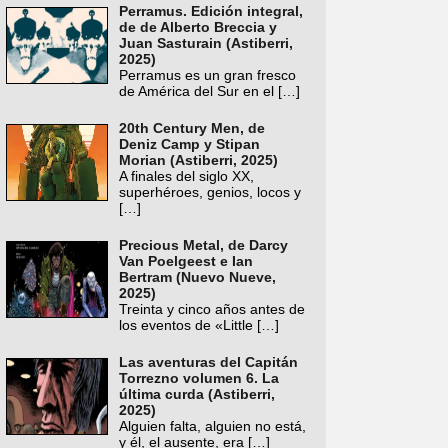
Perramus. Edición integral,
de de Alberto Breccia y
Juan Sasturain (Astiberri,
2025)
Perramus es un gran fresco
de América del Sur en el
[…]
20th Century Men, de
Deniz Camp y Stipan
Morian (Astiberri, 2025)
A finales del siglo XX,
superhéroes, genios, locos y
[…]
Precious Metal, de Darcy
Van Poelgeest e Ian
Bertram (Nuevo Nueve,
2025)
Treinta y cinco años antes de
los eventos de «Little
[…]
Las aventuras del Capitán
Torrezno volumen 6. La
última curda (Astiberri,
2025)
Alguien falta, alguien no está,
y él, el ausente, era
[…]