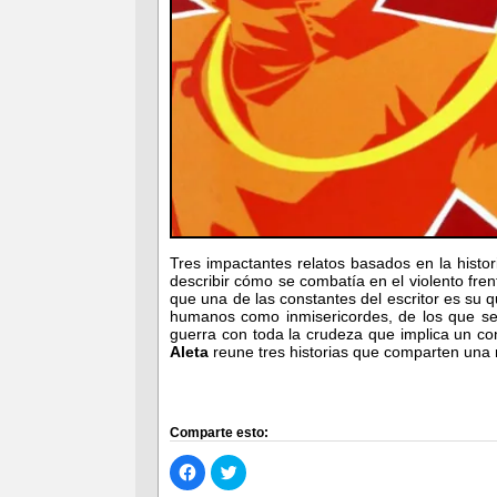
Tres impactantes relatos basados en la histor
describir cómo se combatía en el violento fren
que una de las constantes del escritor es su q
humanos como inmisericordes, de los que se e
guerra con toda la crudeza que implica un co
Aleta
reune tres historias que comparten una
Comparte esto:
Haz
Haz
clic
clic
para
para