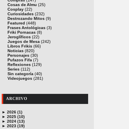
Compras
(147)
Cosas de Almu
(25)
Cosplay
(22)
Curiosidades
(232)
Destrozando Mitos
(9)
Featured
(448)
Frases Antológicas
(3)
Friki Pornacas
(8)
Jeroglíficos
(22)
Juegos de Mesa
(242)
Libros Frikis
(66)
Noticias
(820)
Personajes
(30)
Pufazos Fifa
(7)
Reflexiones
(129)
Series
(112)
Sin categoría
(40)
Videojuegos
(281)
ARCHIVO
►
2026 (1)
►
junio (1)
2025 (10)
►
noviembre (1)
2024 (13)
►
octubre (1)
diciembre (4)
2023 (19)