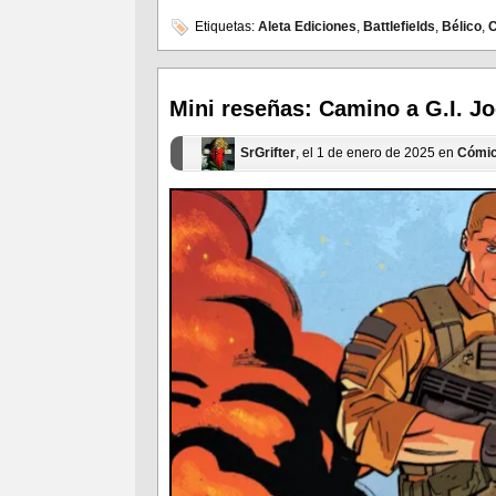
compartir
compartir
en
en
Etiquetas:
Aleta Ediciones
,
Battlefields
,
Bélico
,
Facebook
Twitter
(Se
(Se
abre
abre
en
en
una
una
ventana
ventana
Mini reseñas: Camino a G.I. J
nueva)
nueva)
SrGrifter
, el 1 de enero de 2025 en
Cómi