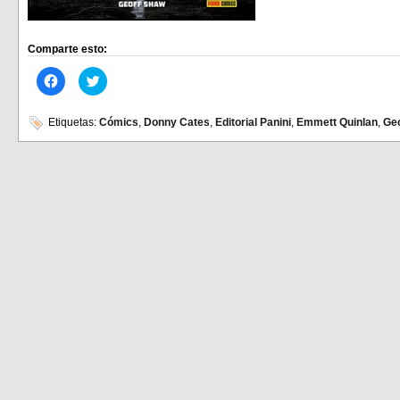
Comparte esto:
Haz
Haz
clic
clic
para
para
compartir
compartir
en
en
Etiquetas:
Cómics
,
Donny Cates
,
Editorial Panini
,
Emmett Quinlan
,
Ge
Facebook
Twitter
(Se
(Se
abre
abre
en
en
una
una
ventana
ventana
nueva)
nueva)