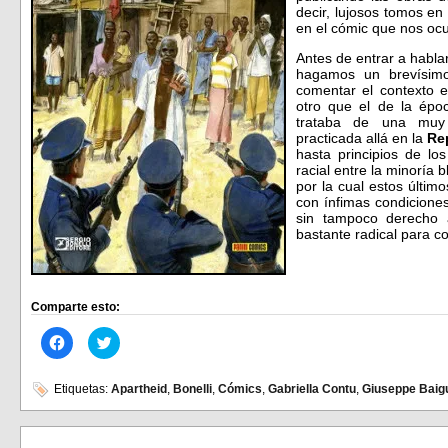
decir, lujosos tomos en
en el cómic que nos oc
Antes de entrar a habla
hagamos un brevísimo
comentar el contexto e
otro que el de la épo
trataba de una muy 
practicada allá en la
Re
hasta principios de lo
racial entre la minoría
por la cual estos últi
con ínfimas condicione
sin tampoco derecho a
bastante radical para co
Comparte esto:
Haz
Haz
clic
clic
para
para
compartir
compartir
en
en
Etiquetas:
Apartheid
,
Bonelli
,
Cómics
,
Gabriella Contu
,
Giuseppe Baig
Facebook
Twitter
(Se
(Se
abre
abre
en
en
una
una