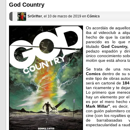
ventana
ventana
God Country
nueva)
nueva)
SrGrifter
, el 10 de marzo de 2019 en
Cómics
Os acordáis de aquello
iba al videoclub a alq
hecho de que la carátu
parecido es lo que 
titulado
God Country
pedazo espadón y dir
único conocimiento sobr
molón que está ahora 
Se trata de una no
Comics
dentro de su s
este tipo de obras auto
será en cartoné de
184
tan ricamente y te deja
Lo primero que merece
hay un elemento por el 
es por el mero hecho 
Mark Millar”
, es decir
con guión palomitero co
cine (con los royalties
de barrabasadas 
espectacularidad a raud