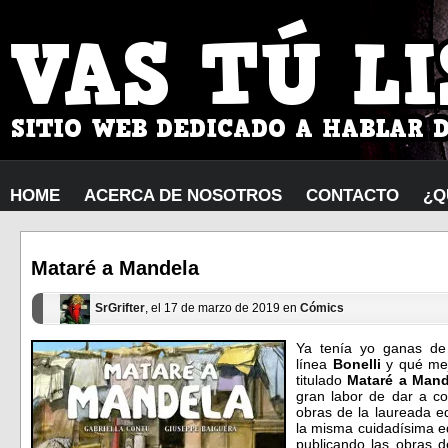
HOME
ACERCA DE NOSOTROS
CONTACTO
¿Q
Mataré a Mandela
SrGrifter
, el 17 de marzo de 2019 en
Cómics
Ya tenía yo ganas de
línea
Bonelli
y qué me
titulado
Mataré a Mand
gran labor de dar a co
obras de la laureada ed
la misma cuidadísima e
publicando las obras de