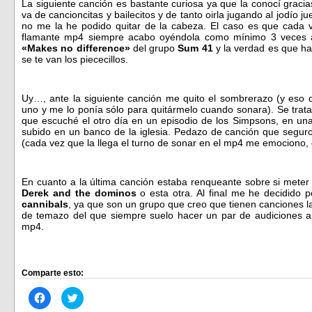
La siguiente canción es bastante curiosa ya que la conocí graci
va de cancioncitas y bailecitos y de tanto oirla jugando al jodío 
no me la he podido quitar de la cabeza. El caso es que cada v
flamante mp4 siempre acabo oyéndola como mínimo 3 veces an
«Makes no difference»
del grupo
Sum 41
y la verdad es que ha
se te van los piececillos.
Uy…, ante la siguiente canción me quito el sombrerazo (y eso 
uno y me lo ponía sólo para quitármelo cuando sonara). Se tra
que escuché el otro día en un episodio de los Simpsons, en un
subido en un banco de la iglesia. Pedazo de canción que segur
(cada vez que la llega el turno de sonar en el mp4 me emociono, 
En cuanto a la última canción estaba renqueante sobre si meter
Derek and the dominos
o esta otra. Al final me he decidido 
cannibals
, ya que son un grupo que creo que tienen canciones 
de temazo del que siempre suelo hacer un par de audiciones an
mp4.
Comparte esto:
Haz
Haz
clic
clic