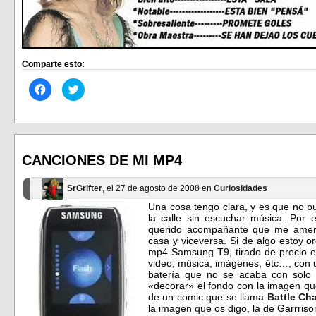
Comparte esto:
Haz
Haz
clic
clic
para
para
compartir
compartir
en
en
Facebook
Twitter
(Se
(Se
abre
abre
en
en
CANCIONES DE MI MP4
una
una
ventana
ventana
nueva)
nueva)
SrGrifter
, el 27 de agosto de 2008 en
Curiosidades
Una cosa tengo clara, y es que no p
la calle sin escuchar música. Por
querido acompañante que me ameniz
casa y viceversa. Si de algo estoy o
mp4 Samsung T9, tirado de precio en
video, música, imágenes, étc…, con
batería que no se acaba con solo
«decorar» el fondo con la imagen qu
de un comic que se llama
Battle Ch
la imagen que os digo, la de Garrris