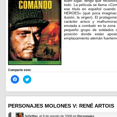
buen lugar, tengo que recono
todo. La película se llama «Co
ese título en español cuando
HEROES» (qué poca imaginació
ilusión, la virgen). El protago
carácter arisco y malhumora
enviada a combatir en la zona 
pequeño grupo de soldados 
posición donde están apo
emplazamiento alemán fuerteme
Comparte esto:
Haz
Haz
clic
clic
para
para
compartir
compartir
en
en
Facebook
Twitter
(Se
(Se
abre
abre
en
en
PERSONAJES MOLONES V: RENÉ ARTOIS
una
una
ventana
ventana
nueva)
nueva)
SrGrifter
, el 9 de agosto de 2008 en
Personajes