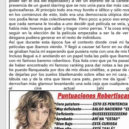
poder ser el día del espectador) a ver un estreno de la cartel
presencia de un guest starring que se nos unía para dar más ca
quinceañeras. Al principio todo era muy bonito e idílico y sólo no
en los comienzos de esto, todo era una democracia utópica do
nos podía llenar más colectivamente. Pero poco a poco eso emp
que cada semana le tocaba a uno decidir qué película se veía, y 
había más huevos que callar y tragar como perras. Y la cosa e
seguir en la elección de la película empezaba a ser la de ver
desgana pudiera generar en el resto de individuos.
Así que durante esta época fue el contexto donde creé mi fa
películas que íbamos viendo. Y llegó a causar tal furor en su d
se giraban hacía mí esperando que pusiera nota con una de mis f
Incluso llegué a ir anotando en un papel toda las pelis que íbamo
con mi famoso baremo robertisco. Esa lista creo que ya ha pasa
de haber encontrado mi famoso ranking para dar notas a las pe
he puesto flanqueada por dos de mis divas cinéfilas, a pesar de 
de dejarlas por los suelos blasfemando sobre ellas en mi car
tábula ras y de la otra que tiene cara pato, pero me da igual
derrochan más glamour levantando una sola ceja que cualquiera 
el cine actual (ahí que