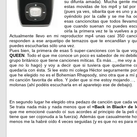
su difunta amada). Mucha gente m
estas movidas de los mp4 y tal por
(pues ya ves, sibarita que es uno y a
oyéndolo por la calle y se me ha oc
esas cancioncitas que todos llevam
que cuando suenan no puedes escuc
oirla la primera vez te la vuelves a
Actualmente llevo en mi reproductor mp4 unas casi 350 canci
responden a ese arquetipo de temazos que te encandilan y que
puedes escucharlas sólo una vez.
Pues bien, la primera de esas 5 super-canciones con la que v
QUEEN
. Todo el que me conoce un poco es sabedor de mi debilid
grupo británico que tiene canciones míticas. Es más…, me voy a
que no lo hago) y voy a decir que si tuviera que quedarme c
quedaría con ésta. Si lee esto mi colega Héctor seguramente pondr
que he elegido no es el Bohemian Rhapsody, sino otra que a mí
mi canción favorita de ellos. Y joder que si me estoy mojando
molonas (ahí podéis escucharla en el aparetejo ese de debajo).
En segundo lugar he elegido otra pedazo de canción que cada v
Se trata nada más y nada menos que el
«Back in Black» de 
que me emocioné cuando oí sus acordes al principio de la pel
tiene que ser cojonuda a la fuerza). Además que casualmente ho
menos me la habré oído 4 veces seguidas (y es que no es para m