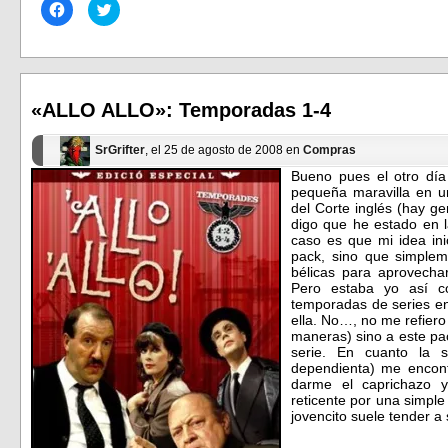
Haz
Haz
clic
clic
para
para
compartir
compartir
en
en
Facebook
Twitter
(Se
(Se
abre
abre
en
en
«ALLO ALLO»: Temporadas 1-4
una
una
ventana
ventana
nueva)
nueva)
SrGrifter
, el 25 de agosto de 2008 en
Compras
Bueno pues el otro día
pequeña maravilla en un
del Corte inglés (hay 
digo que he estado en l
caso es que mi idea in
pack, sino que simplem
bélicas para aprovech
Pero estaba yo así c
temporadas de series e
ella. No…, no me refier
maneras) sino a este pa
serie. En cuanto la 
dependienta) me encont
darme el caprichazo 
reticente por una simple
jovencito suele tender a 