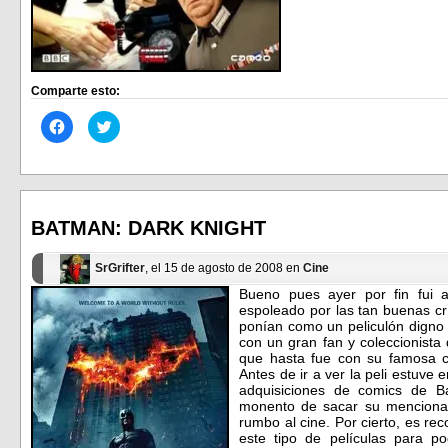
Comparte esto:
Haz
Haz
clic
clic
para
para
compartir
compartir
en
en
Facebook
Twitter
(Se
(Se
abre
abre
en
en
BATMAN: DARK KNIGHT
una
una
ventana
ventana
nueva)
nueva)
SrGrifter
, el 15 de agosto de 2008 en
Cine
Bueno pues ayer por fin fui a
espoleado por las tan buenas crí
ponían como un peliculón digno 
con un gran fan y coleccionist
que hasta fue con su famosa c
Antes de ir a ver la peli estuve
adquisiciones de comics de B
monento de sacar su menciona
rumbo al cine. Por cierto, es rec
este tipo de películas para p