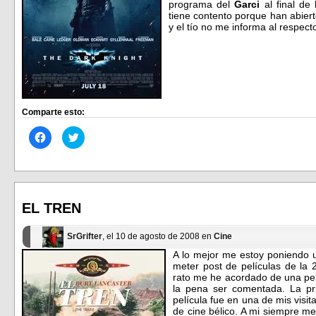
programa del
Garci
al final d
tiene contento porque han abier
y el tío no me informa al respect
Comparte esto:
Haz
Haz
clic
clic
para
para
compartir
compartir
en
en
Facebook
Twitter
(Se
(Se
abre
abre
en
en
EL TREN
una
una
ventana
ventana
nueva)
nueva)
SrGrifter
, el 10 de agosto de 2008 en
Cine
A lo mejor me estoy poniendo 
meter post de películas de la
rato me he acordado de una pel
la pena ser comentada. La pr
película fue en una de mis visita
de cine bélico. A mi siempre me