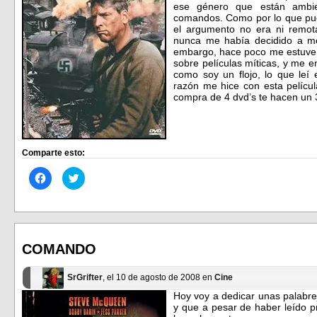
ese género que están ambi
comandos. Como por lo que pude 
el argumento no era ni remot
nunca me había decidido a me
embargo, hace poco me estuve 
sobre películas míticas, y me 
como soy un flojo, lo que leí
razón me hice con esta película
compra de 4 dvd’s te hacen un 
Comparte esto:
Haz
Haz
clic
clic
para
para
compartir
compartir
en
en
Facebook
Twitter
(Se
(Se
abre
abre
en
en
COMANDO
una
una
ventana
ventana
nueva)
nueva)
SrGrifter
, el 10 de agosto de 2008 en
Cine
Hoy voy a dedicar unas palabrej
y que a pesar de haber leído p