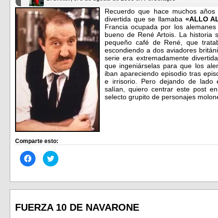
Recuerdo que hace muchos años 
divertida que se llamaba
«ALLO A
Francia ocupada por los alemanes 
bueno de René Artois. La historia 
pequeño café de René, que tratab
escondiendo a dos aviadores británi
serie era extremadamente divertid
que ingeniárselas para que los al
iban apareciendo episodio tras epi
e irrisorio. Pero dejando de lad
salían, quiero centrar este post 
selecto grupito de personajes molone
Comparte esto:
Haz
Haz
clic
clic
para
para
compartir
compartir
en
en
Facebook
Twitter
(Se
(Se
abre
abre
en
en
FUERZA 10 DE NAVARONE
una
una
ventana
ventana