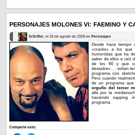
para
para
compartir
compartir
en
en
Facebook
Twitter
(Se
(Se
abre
abre
en
en
PERSONAJES MOLONES VI: FAEMINO Y 
una
una
ventana
ventana
nueva)
nueva)
SrGrifter
, el 26 de agosto de 2008 en
Personajes
Desde hace tiempo q
«cracks» a los que c
humoristas que ha d
saber de ellos a raíz
de los 90 y que cr
desastre»…; solían ten
programa con sketche
Pero cuando realment
de un programa que 
orgullo del tercer 
allá por la medianoc
haciendo zapping m
programa.
Comparte esto: