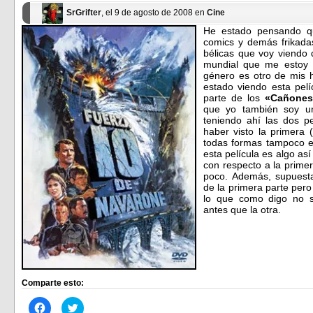
nueva)
nueva)
SrGrifter
, el 9 de agosto de 2008 en
Cine
He estado pensando qu
comics y demás frikada
bélicas que voy viendo 
mundial que me estoy h
género es otro de mis 
estado viendo esta pel
parte de los
«Cañones
que yo también soy un
teniendo ahí las dos p
haber visto la primera 
todas formas tampoco e
esta película es algo as
con respecto a la primer
poco. Además, supuest
de la primera parte pero 
lo que como digo no s
antes que la otra.
Comparte esto:
Haz
Haz