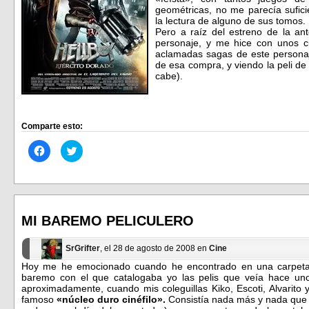
geométricas, no me parecía sufici
la lectura de alguno de sus tomos.
Pero a raíz del estreno de la ant
personaje, y me hice con unos c
aclamadas sagas de este personaj
de esa compra, y viendo la peli de
cabe).
Comparte esto:
Haz
Haz
clic
clic
para
para
compartir
compartir
en
en
Facebook
Twitter
(Se
(Se
abre
abre
en
en
MI BAREMO PELICULERO
una
una
ventana
ventana
nueva)
nueva)
SrGrifter
, el 28 de agosto de 2008 en
Cine
Hoy me he emocionado cuando he encontrado en una carpeta 
baremo con el que catalogaba yo las pelis que veía hace u
aproximadamente, cuando mis coleguillas Kiko, Escoti, Alvarito
famoso
«núcleo duro cinéfilo».
Consistía nada más y nada que c