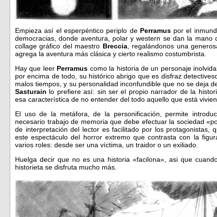
Empieza así el esperpéntico periplo de
Perramus
por el inmund
democracias, donde aventura, polar y western se dan la mano con
collage gráfico del maestro
Breccia
, regalándonos una generos
agrega la aventura más clásica y cierto realismo costumbrista.
Hay que leer
Perramus
como la historia de un personaje inolvidab
por encima de todo, su histórico abrigo que es disfraz detectives
malos tiempos, y su personalidad inconfundible que no se deja d
Sasturain
lo prefiere así: sin ser el propio narrador de la hist
esa característica de no entender del todo aquello que está vivie
El uso de la metáfora, de la personificación, permite introdu
necesario trabajo de memoria que debe efectuar la sociedad «pos
de interpretación del lector es facilitado por los protagonistas,
este espectáculo del horror extremo que contrasta con la fig
varios roles: desde ser una víctima, un traidor o un exiliado.
Huelga decir que no es una historia «facilona», asi que cuand
historieta se disfruta mucho más.