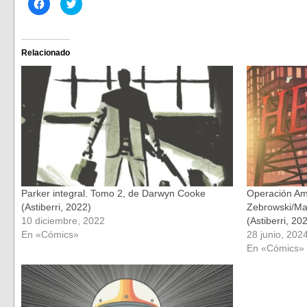
Haz
Haz
clic
clic
para
para
compartir
compartir
en
en
Facebook
Twitter
(Se
(Se
Relacionado
abre
abre
en
en
una
una
ventana
ventana
nueva)
nueva)
Parker integral. Tomo 2, de Darwyn Cooke
Operación Am
(Astiberri, 2022)
Zebrowski/Ma
10 diciembre, 2022
(Astiberri, 20
En «Cómics»
28 junio, 202
En «Cómics»