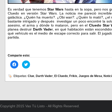
Es verdad que tenemos
Star Wars
hasta en la sopa, pero nos 
Cluedo en versión Star Wars. La noticia me pareció increíbl
galáctica. ¿Quién ha muerto?. ¿Obi wan?. ¿Quién lo mató?, ¿e
bastante intrigado y después investigar un poco encontré la sol
asesino, el arma y dónde lo mataron, pero en el
Cluedo Star
planea destruir
Darth Vade
r, en qué habitación están escondidos
qué vehículo es el medio de escape correcto para salir. El juga
partida.
Comparte esto:
Haz
Haz
clic
clic
para
para
compartir
compartir
en
en
Etiquetas:
Clue
,
Darth Vader
,
El Cluedo
,
Frikis
,
Juegos de Mesa
,
Notic
Facebook
Twitter
(Se
(Se
abre
abre
en
en
una
una
ventana
ventana
nueva)
nueva)
Copyright 2015 Vas Tú Listo - All Rights Reserved.