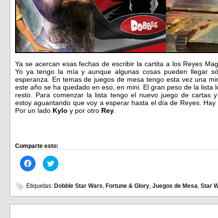
Ya se acercan esas fechas de escribir la cartita a los Reyes Ma
Yo ya tengo la mía y aunque algunas cosas pueden llegar só
esperanza. En temas de juegos de mesa tengo esta vez una mini 
este año se ha quedado en eso, en mini. El gran peso de la lista 
resto. Para comenzar la lista tengo el nuevo juego de cartas
estoy aguantando que voy a esperar hasta el día de Reyes. Hay d
Por un lado
Kylo
y por otro
Rey
.
Comparte esto:
Haz
Haz
clic
clic
para
para
compartir
compartir
en
en
Etiquetas:
Dobble Star Wars
,
Fortune & Glory
,
Juegos de Mesa
,
Star 
Facebook
Twitter
(Se
(Se
abre
abre
en
en
una
una