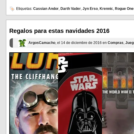
para
para
compartir
compartir
en
en
Etiquetas:
Cassian Andor
,
Darth Vader
,
Jyn Erso
,
Krennic
,
Rogue One
Facebook
Twitter
(Se
(Se
abre
abre
en
en
una
una
ventana
ventana
Regalos para estas navidades 2016
nueva)
nueva)
ArgosCamacho
, el 14 de diciembre de 2016 en
Compras
,
Jueg