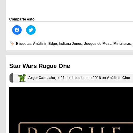
Comparte esto:
Haz
Haz
clic
clic
para
para
compartir
compartir
en
en
Etiquetas:
Análisis
,
Edge
,
Indiana Jones
,
Juegos de Mesa
,
Miniaturas
,
Facebook
Twitter
(Se
(Se
abre
abre
en
en
una
una
ventana
ventana
Star Wars Rogue One
nueva)
nueva)
ArgosCamacho
, el 21 de diciembre de 2016 en
Análisis
,
Cine