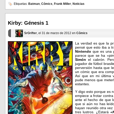
compartir
compartir
en
en
Etiquetas:
Batman
,
Cómics
,
Frank Miller
,
Noticias
Facebook
Twitter
(Se
(Se
abre
abre
en
en
una
una
ventana
ventana
Kirby: Génesis 1
nueva)
nueva)
SrGrifter
, el 31 de marzo de 2012 en
Cómics
La verdad es que la pr
pensé que esto iba a tr
Nintendo
que es una p
parece que se ha «pim
Simón
el cabrón. Per
jugador de fútbol brasil
perversión hasta que le
un cómic que era compr
Así que en mi última v
pude menos que meterlo
estantes.
Y digo esto porque es no
empiece a frotar contr
ante el hecho de que l
que si aún no has leíd
hayan reunido otra vez
tres lustros. ¿Estará
«K