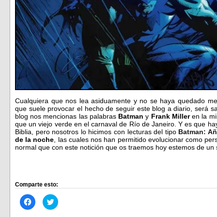
Cualquiera que nos lea asiduamente y no se haya quedado medi
que suele provocar el hecho de seguir este blog a diario, será 
blog nos mencionas las palabras
Batman
y
Frank Miller
en la m
que un viejo verde en el carnaval de Río de Janeiro. Y es que ha
Biblia, pero nosotros lo hicimos con lecturas del tipo
Batman: A
de la noche
, las cuales nos han permitido evolucionar como pe
normal que con este notición que os traemos hoy estemos de u
Comparte esto:
Haz
Haz
clic
clic
para
para