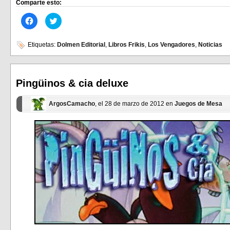
Comparte esto:
Haz
Haz
clic
clic
para
para
compartir
compartir
en
en
Etiquetas:
Dolmen Editorial
,
Libros Frikis
,
Los Vengadores
,
Noticias
Facebook
Twitter
(Se
(Se
abre
abre
en
en
una
una
ventana
ventana
Pingüinos & cia deluxe
nueva)
nueva)
ArgosCamacho
, el 28 de marzo de 2012 en
Juegos de Mesa