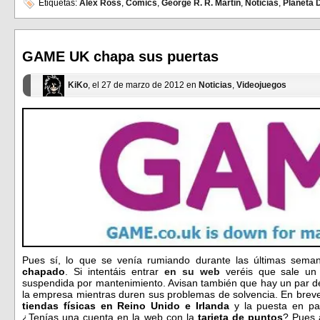
en
en
Etiquetas:
Alex Ross
,
Cómics
,
George R. R. Martin
,
Noticias
,
Planeta 
Facebook
Twitter
(Se
(Se
abre
abre
en
en
una
una
ventana
ventana
GAME UK chapa sus puertas
nueva)
nueva)
KiKo
, el 27 de marzo de 2012 en
Noticias
,
Videojuegos
Pues sí, lo que se venía rumiando durante las últimas seman
chapado
. Si intentáis entrar
en su web
veréis que sale un
suspendida por mantenimiento. Avisan también que hay un par d
la empresa mientras duren sus problemas de solvencia. En breve
tiendas físicas en Reino Unido e Irlanda
y la puesta en pat
¿Tenías una cuenta en la web con la
tarjeta de puntos
? Pues 