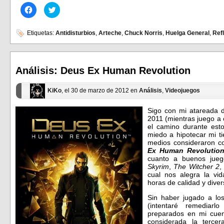
Haz
Haz
clic
clic
para
para
compartir
compartir
en
en
Etiquetas:
Antidisturbios
,
Arteche
,
Chuck Norris
,
Huelga General
,
Ref
Facebook
Twitter
(Se
(Se
abre
abre
en
en
una
una
ventana
ventana
Análisis: Deus Ex Human Revolution
nueva)
nueva)
KiKo
, el 30 de marzo de 2012 en
Análisis
,
Videojuegos
Sigo con mi atareada d
2011 (mientras juego a 
el camino durante es
miedo a hipotecar mi t
medios consideraron c
Ex Human Revolutio
cuanto a buenos jueg
Skyrim
,
The Witcher 2
cual nos alegra la vi
horas de calidad y diver
Sin haber jugado a lo
(intentaré remediar
preparados en mi cue
considerada la terce