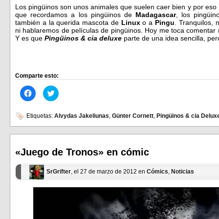
Los pingüinos son unos animales que suelen caer bien y por eso
que recordamos a los pingüinos de
Madagascar
, los pingüi
también a la querida mascota de
Linux
o a
Pingu
. Tranquilos,
ni hablaremos de películas de pingüinos. Hoy me toca comentar 
Y es que
Pingüinos & cia deluxe
parte de una idea sencilla, pe
Comparte esto:
Haz
Haz
clic
clic
para
para
compartir
compartir
en
en
Etiquetas:
Alvydas Jakeliunas
,
Günter Cornett
,
Pingüinos & cia Delux
Facebook
Twitter
(Se
(Se
abre
abre
en
en
una
una
ventana
ventana
«Juego de Tronos» en cómic
nueva)
nueva)
SrGrifter
, el 27 de marzo de 2012 en
Cómics
,
Noticias