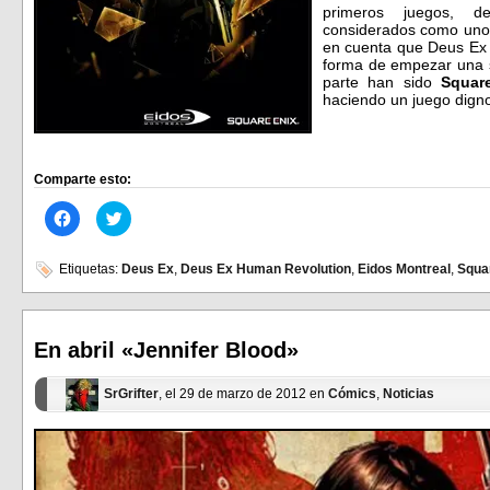
primeros juegos, d
considerados como unos 
en cuenta que Deus Ex 
forma de empezar una s
parte han sido
Square
haciendo un juego dign
Comparte esto:
Haz
Haz
clic
clic
para
para
compartir
compartir
en
en
Etiquetas:
Deus Ex
,
Deus Ex Human Revolution
,
Eidos Montreal
,
Squa
Facebook
Twitter
(Se
(Se
abre
abre
en
en
una
una
ventana
ventana
En abril «Jennifer Blood»
nueva)
nueva)
SrGrifter
, el 29 de marzo de 2012 en
Cómics
,
Noticias