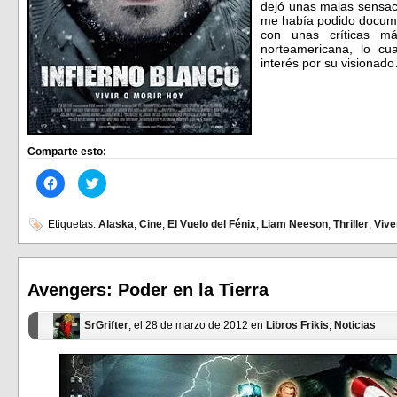
dejó unas malas sensac
me había podido documen
con unas críticas 
norteamericana, lo cu
interés por su visionad
Comparte esto:
Haz
Haz
clic
clic
para
para
compartir
compartir
en
en
Etiquetas:
Alaska
,
Cine
,
El Vuelo del Fénix
,
Liam Neeson
,
Thriller
,
Vive
Facebook
Twitter
(Se
(Se
abre
abre
en
en
una
una
ventana
ventana
Avengers: Poder en la Tierra
nueva)
nueva)
SrGrifter
, el 28 de marzo de 2012 en
Libros Frikis
,
Noticias