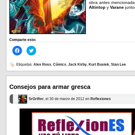
obra antes mencionada
Altintop
y
Varane
junto
Comparte esto:
Haz
Haz
clic
clic
para
para
compartir
compartir
en
en
Etiquetas:
Alex Ross
,
Cómics
,
Jack Kirby
,
Kurt Busiek
,
Stan Lee
Facebook
Twitter
(Se
(Se
abre
abre
en
en
una
una
ventana
ventana
Consejos para armar gresca
nueva)
nueva)
SrGrifter
, el 30 de marzo de 2012 en
Reflexiones