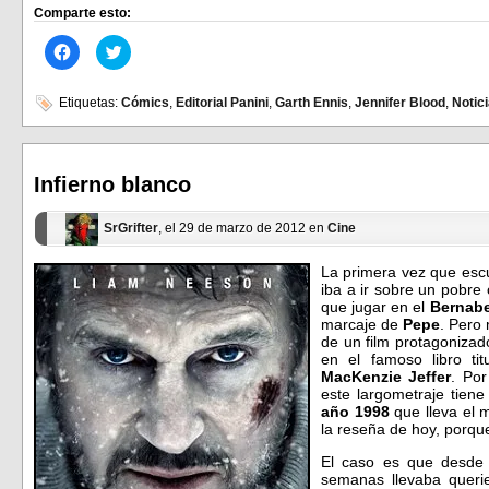
Comparte esto:
Haz
Haz
clic
clic
para
para
compartir
compartir
en
en
Etiquetas:
Cómics
,
Editorial Panini
,
Garth Ennis
,
Jennifer Blood
,
Notic
Facebook
Twitter
(Se
(Se
abre
abre
en
en
una
una
ventana
ventana
Infierno blanco
nueva)
nueva)
SrGrifter
, el 29 de marzo de 2012 en
Cine
La primera vez que escu
iba a ir sobre un pobre 
que jugar en el
Bernab
marcaje de
Pepe
. Pero 
de un film protagoniza
en el famoso libro ti
MacKenzie Jeffer
. Por
este largometraje tiene
año 1998
que lleva el 
la reseña de hoy, porq
El caso es que desde 
semanas llevaba querie