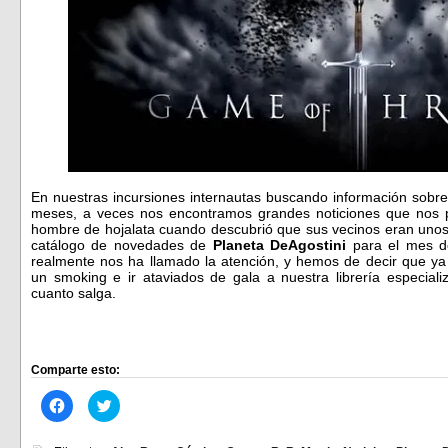
En nuestras incursiones internautas buscando información sob
meses, a veces nos encontramos grandes noticiones que nos p
hombre de hojalata cuando descubrió que sus vecinos eran unos 
catálogo de novedades de
Planeta DeAgostini
para el mes d
realmente nos ha llamado la atención, y hemos de decir que ya
un smoking e ir ataviados de gala a nuestra librería especiali
cuanto salga.
Comparte esto:
Haz
Haz
clic
clic
para
para
compartir
compartir