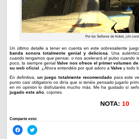
Por los Señores de Kobol, ¡Un con
Un último detalle a tener en cuenta en este sobresaliente jue
banda sonora totalmente genial y deliciosa
. Una auténtic
cuando tengamos que pensar, o nos acelerará el pulso cuando te
poco, la siempre genial
Valve nos ofrece el primer volumen de
su
web oficial
. ¿Ahora entendéis por qué adoro a
Valve
y todo l
En definitiva,
un juego totalmente recomendado
para este v
punto casi obligatorio os diría que si tenéis pensado jugarlo pri
en mi opinión lo disfrutaréis mucho más. Me ha gustado sí se
jugado este año
, cojones.
NOTA:
10
Comparte esto:
Haz
Haz
clic
clic
para
para