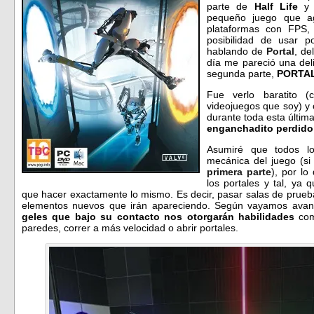
parte de
Half Life
y s
pequeño juego que a
plataformas con FPS,
posibilidad de usar po
hablando de
Portal
, de
día me pareció una del
segunda parte,
PORTAL
Fue verlo baratito 
videojuegos que soy) y
durante toda esta últim
enganchadito perdido
Asumiré que todos lo
mecánica del juego (si
primera parte
), por l
los portales y tal, ya
que hacer exactamente lo mismo. Es decir, pasar salas de pruebas 
elementos nuevos que irán apareciendo. Según vayamos avan
geles que bajo su contacto nos otorgarán habilidades
como
paredes, correr a más velocidad o abrir portales.