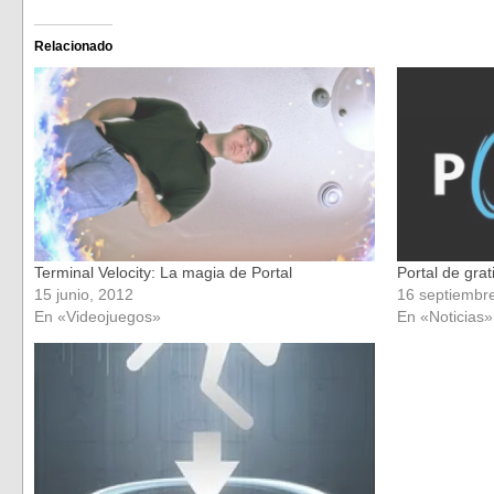
compartir
compartir
en
en
Facebook
Twitter
(Se
(Se
Relacionado
abre
abre
en
en
una
una
ventana
ventana
nueva)
nueva)
Terminal Velocity: La magia de Portal
Portal de grat
15 junio, 2012
16 septiembr
En «Videojuegos»
En «Noticias»