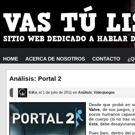
HOME
ACERCA DE NOSOTROS
CONTACTO
¿Q
Análisis: Portal 2
KiKo
, el 1 de julio de 2011 en
Análisis
,
Videojuegos
Desde que probé en s
Valve
, de sus juegos, 
pocos humanos capaces 
de cuerpo (si no has v
ésta
, debe desayunarse
Pues bien, dentro del 