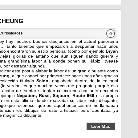
 CHEUNG
0
Curiosidades
oy hay muchos buenos dibujantes en el actual panorama
…, tanto talentos que empezaron a despuntar hace unos
ndo encontraron su estilo personal (como por ejemplo
Bryan
 viejas glorias de antaño que aún siguen dando guerra y
una grandísima labor allá donde ponen su «lápiz» (véase
s
, por destacar alguno).
edicar este post a alabar la labor de un gran dibujante como
eung
, al que conocí por primera vez hace unos años gracias
colección titulada
Scion
, englobada dentro de la editorial
n
(la verdad es que muchas veces me pregunto porqué esa
no acabó de triunfar si tenían colecciones bastante decentes
ejemplo
Negation, Ruse, Sojourn, Route 666
o la propia
ra en esta última donde realizaba su labor este dibujante,
ngo que reconocer que por aquel entonces no me llamaban
tención los dibujos de este artistazo, pero apuntaba ya
 magnífico dibujante.
Leer Más