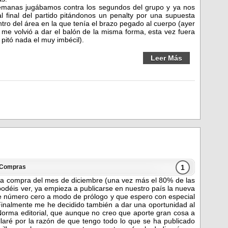
manas jugábamos contra los segundos del grupo y ya nos
 al final del partido pitándonos un penalty por una supuesta
ro del área en la que tenía el brazo pegado al cuerpo (ayer
me volvió a dar el balón de la misma forma, esta vez fuera
 pitó nada el muy imbécil).
Leer Más
1
Compras
 la compra del mes de diciembre (una vez más el 80% de las
podéis ver, ya empieza a publicarse en nuestro país la nueva
 número cero a modo de prólogo y que espero con especial
Finalmente me he decidido también a dar una oportunidad al
orma editorial, que aunque no creo que aporte gran cosa a
llaré por la razón de que tengo todo lo que se ha publicado