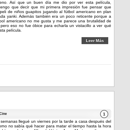
no. Así que un buen día me dio por ver esta película,
engo que decir que mi primera impresión fue pensar que
peli de niños guapitos jugando al fútbol americano en plan
da yanki. Además también era un poco reticente porque a
tbol americano no me gusta y me parece una brutalidad de
 pero eso no fue óbice para echarla un vistacillo a ver qué
sta película.
Leer Más
1
Cine
semanas llegué un viernes por la tarde a casa después del
como no sabía qué hacer para matar el tiempo hasta la hora