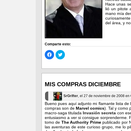
Hace unas se
lió un pitote
mano mía dent
curiosamente 
del área, y no
Comparte esto:
Haz
Haz
clic
clic
para
para
compartir
compartir
en
en
Facebook
Twitter
(Se
(Se
abre
abre
en
en
MIS COMPRAS DICIEMBRE
una
una
ventana
ventana
nueva)
nueva)
SrGrifter
, el 27 de noviembre de 2008 en
Bueno pues aquí adjunto mi flamante lista de
compras son de
Marvel comics
). Tal y como 
macro-saga titulada
Invasión secreta
con ese
entusiasmo a ver si consigue sorprenderme. 
tomo de
The A
uthority Prime
publicado por N
las aventuras de este curioso grupo, me lo pi