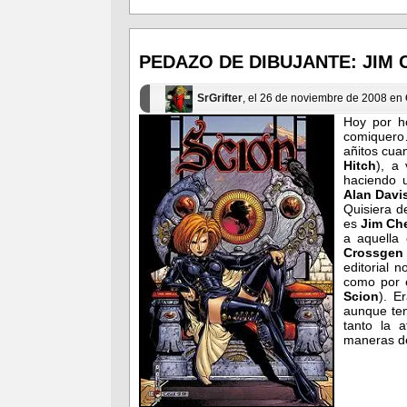
compartir
compartir
en
en
Facebook
Twitter
(Se
(Se
abre
abre
en
en
PEDAZO DE DIBUJANTE: JIM
una
una
ventana
ventana
nueva)
nueva)
SrGrifter
, el 26 de noviembre de 2008 en
Hoy por h
comiquero
añitos cua
Hitch
), a
haciendo 
Alan Davi
Quisiera d
es
Jim Ch
a aquella 
Crossge
editorial 
como por 
Scion
). E
aunque te
tanto la a
maneras de