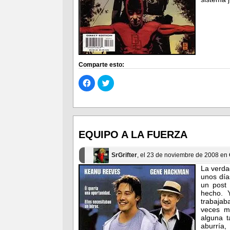
Comparte esto:
Haz
Haz
clic
clic
para
para
compartir
compartir
en
en
Facebook
Twitter
(Se
(Se
abre
abre
en
en
EQUIPO A LA FUERZA
una
una
ventana
ventana
nueva)
nueva)
SrGrifter
, el 23 de noviembre de 2008 en
La verda
unos día
un post
hecho. 
trabajab
veces m
alguna t
aburría,