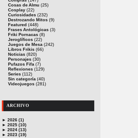
Compras
(147)
Cosas de Almu
(25)
Cosplay
(22)
Curiosidades
(232)
Destrozando Mitos
(9)
Featured
(448)
Frases Antológicas
(3)
Friki Pornacas
(8)
Jeroglíficos
(22)
Juegos de Mesa
(242)
Libros Frikis
(66)
Noticias
(820)
Personajes
(30)
Pufazos Fifa
(7)
Reflexiones
(129)
Series
(112)
Sin categoría
(40)
Videojuegos
(281)
ARCHIVO
►
2026 (1)
►
junio (1)
2025 (10)
►
noviembre (1)
2024 (13)
►
octubre (1)
diciembre (4)
2023 (19)