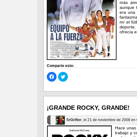
más ame
aunque t
era una 
fantasma
mí el fú
deporte,
ofrecía e
Comparte esto:
Haz
Haz
clic
clic
para
para
compartir
compartir
en
en
Facebook
Twitter
(Se
(Se
abre
abre
en
en
¡GRANDE ROCKY, GRANDE!
una
una
ventana
ventana
nueva)
nueva)
SrGrifter
, el 21 de noviembre de 2008 en
Hace unas 
trabajo y 