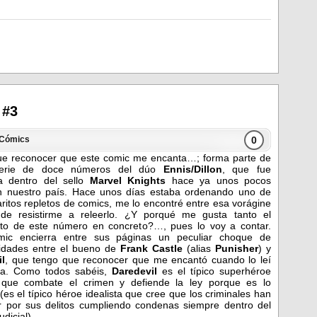
 #3
0
Cómics
e reconocer que este comic me encanta…; forma parte de
serie de doce números del dúo
Ennis/Dillon
, que fue
a dentro del sello
Marvel Knights
hace ya unos pocos
n nuestro país. Hace unos días estaba ordenando uno de
ritos repletos de comics, me lo encontré entre esa vorágine
de resistirme a releerlo. ¿Y porqué me gusta tanto el
to de este número en concreto?…, pues lo voy a contar.
mic encierra entre sus páginas un peculiar choque de
idades entre el bueno de
Frank Castle
(alias
Punisher
) y
l
, que tengo que reconocer que me encantó cuando lo leí
ía. Como todos sabéis,
Daredevil
es el típico superhéroe
a que combate el crimen y defiende la ley porque es lo
(es el típico héroe idealista que cree que los criminales han
 por sus delitos cumpliendo condenas siempre dentro del
udicial).