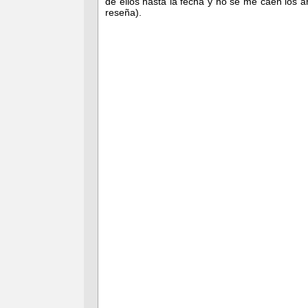
de ellos hasta la fecha y no se me caen los 
reseña).