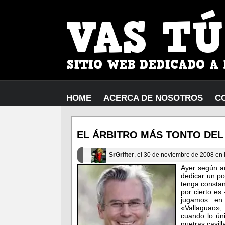
HOME
ACERCA DE NOSOTROS
C
EL ÁRBITRO MÁS TONTO DE
SrGrifter
, el 30 de noviembre de 2008 en
Ayer según a
dedicar un pos
tenga constan
por cierto es
jugamos e
«Vallaguao»,
cuando lo ún
nuetras casill