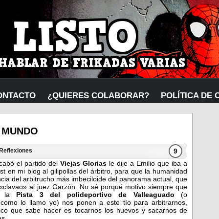
ONTACTO
¿QUIERES COLABORAR?
POLÍTICA DE 
L MUNDO
9
Reflexiones
cabó el partido del
Viejas Glorias
le dije a Emilio que iba a
t en mi blog al gilipollas del árbitro, para que la humanidad
cia del arbitrucho más imbeciloide del panorama actual, que
 «clavao» al juez Garzón. No sé porqué motivo siempre que
n la
Pista 3 del polideportivo de Valleaguado
(o
 como lo llamo yo) nos ponen a este tío para arbitrarnos,
ico que sabe hacer es tocarnos los huevos y sacarnos de
as.