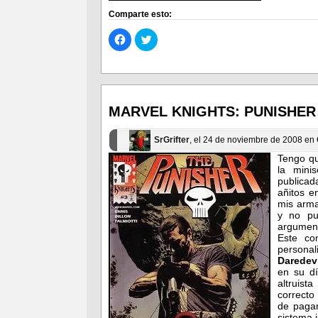
Comparte esto:
Haz
Haz
clic
clic
para
para
compartir
compartir
en
en
Facebook
Twitter
(Se
(Se
abre
abre
en
en
MARVEL KNIGHTS: PUNISHER
una
una
ventana
ventana
nueva)
nueva)
SrGrifter
, el 24 de noviembre de 2008 en
Tengo qu
la mini
publicad
añitos e
mis arma
y no pu
argumen
Este co
personal
Daredevi
en su d
altruist
correcto 
de pagar
sistema j