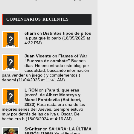
COMENTARIOS RECIENTES
charli
on
Distintos tipos de pitos
la puta que lo pario
(18/05/2025 at
4:32 PM)
Juan Vicente
on
Flames of War
“Fuerzas de combate”
Buenos
días: He encontrado este blog por
casualidad, buscando información
para vender un juego ( y complementos )
denomi
(11/04/2025 at 11:41 AM)
L RON
on
¡Para ti, que eras
joven!, de Albert Monteys y
Manel Fontdevila (Astiberri,
2023)
Para nada era una de las
mejores series del Jueves. Siempre estuvo
muy por detrás de las de Iva u Oscar. De
hecho era b
(18/03/2024 at 4:16 AM)
SrGrifter
on
SAHARA: LA ÚLTIMA
MISIÓN (1995)
Yo al final me