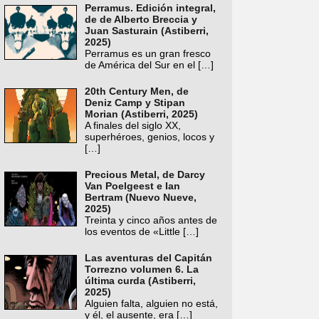
Perramus. Edición integral,
de de Alberto Breccia y
Juan Sasturain (Astiberri,
2025)
Perramus es un gran fresco
de América del Sur en el
[…]
20th Century Men, de
Deniz Camp y Stipan
Morian (Astiberri, 2025)
A finales del siglo XX,
superhéroes, genios, locos y
[…]
Precious Metal, de Darcy
Van Poelgeest e Ian
Bertram (Nuevo Nueve,
2025)
Treinta y cinco años antes de
los eventos de «Little
[…]
Las aventuras del Capitán
Torrezno volumen 6. La
última curda (Astiberri,
2025)
Alguien falta, alguien no está,
y él, el ausente, era
[…]