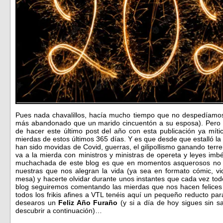
Pues nada chavalillos, hacía mucho tiempo que no despedíamos
más abandonado que un marido cincuentón a su esposa). Pero h
de hacer este último post del año con esta publicación ya mí
mierdas de estos últimos 365 días. Y es que desde que estalló la
han sido movidas de Covid, guerras, el gilipollismo ganando ter
va a la mierda con ministros y ministras de opereta y leyes imb
muchachada de este blog es que en momentos asquerosos no 
nuestras que nos alegran la vida (ya sea en formato cómic, vid
mesa) y hacerte olvidar durante unos instantes que cada vez to
blog seguiremos comentando las mierdas que nos hacen felices 
todos los frikis afines a VTL tenéis aquí un pequeño reducto pa
desearos un
Feliz Año Furaño
(y si a día de hoy sigues sin 
descubrir a continuación)…