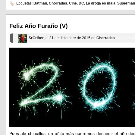
en
en
Etiquetas:
Batman
,
Chorradas
,
Cine
,
DC
,
La droga es mala
,
Superman
Facebook
Twitter
(Se
(Se
abre
abre
en
en
una
una
ventana
ventana
Feliz Año Furaño (V)
nueva)
nueva)
SrGrifter
, el 31 de diciembre de 2015 en
Chorradas
Pues ale chiquillos, un añito más queremos despedir el año dedi