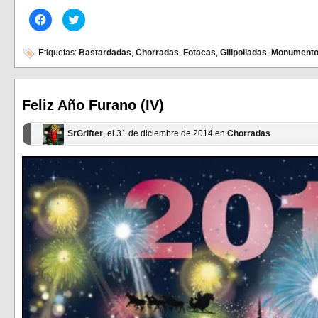
Haz
Haz
clic
clic
para
para
compartir
compartir
en
en
Etiquetas:
Bastardadas
,
Chorradas
,
Fotacas
,
Gilipolladas
,
Monument
Facebook
Twitter
(Se
(Se
abre
abre
en
en
una
una
ventana
ventana
Feliz Año Furano (IV)
nueva)
nueva)
SrGrifter
, el 31 de diciembre de 2014 en
Chorradas