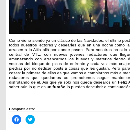
Como viene siendo ya un clásico de las Navidades, el último post 
todos nuestros lectores y desearles que en una noche como 
arrasen a lo Atila allá por donde pasen. Para nosotros ha sido
central de
VTL
, con nuevos jóvenes redactores que llega
amenazando con arrancarnos los huevos y meterlos dentro d
vecinas del bloque de pisos de enfrente y cada vez más criajos
piedras por no dedicar posts a cosas que les gustan. Pero par
cosas: la primera de ellas es que vamos a cambiarnos más a men
redactores que quedamos os prometemos seguir mantenien
disfrutando de él. Así que ya sólo nos queda desearos un
Feliz 
saber aún lo que es un
furaño
lo puedes descubrir a continuaci
Comparte esto:
Haz
Haz
clic
clic
para
para
compartir
compartir