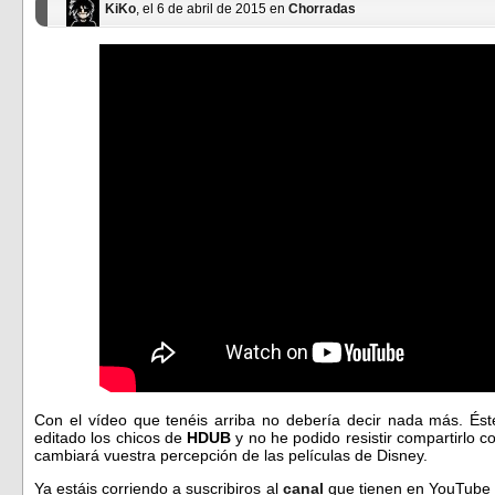
KiKo
, el 6 de abril de 2015 en
Chorradas
Con el vídeo que tenéis arriba no debería decir nada más. Ést
editado los chicos de
HDUB
y no he podido resistir compartirlo c
cambiará vuestra percepción de las películas de Disney.
Ya estáis corriendo a suscribiros al
canal
que tienen en YouTube 