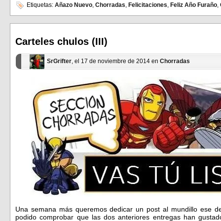
en
en
Etiquetas:
Añazo Nuevo
,
Chorradas
,
Felicitaciones
,
Feliz Año Furaño
,
Facebook
Twitter
(Se
(Se
abre
abre
en
en
una
una
ventana
ventana
Carteles chulos (III)
nueva)
nueva)
SrGrifter
, el 17 de noviembre de 2014 en
Chorradas
Una semana más queremos dedicar un post al mundillo ese de l
podido comprobar que las dos anteriores entregas han gustad