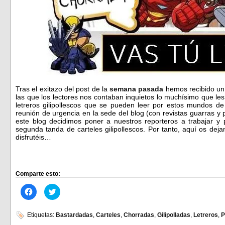
Tras el exitazo del post de la
semana pasada
hemos recibido un 
las que los lectores nos contaban inquietos lo muchísimo que l
letreros gilipollescos que se pueden leer por estos mundos de 
reunión de urgencia en la sede del blog (con revistas guarras y 
este blog decidimos poner a nuestros reporteros a trabajar y
segunda tanda de carteles gilipollescos. Por tanto, aquí os de
disfrutéis…
Comparte esto:
Haz
Haz
clic
clic
para
para
compartir
compartir
en
en
Etiquetas:
Bastardadas
,
Carteles
,
Chorradas
,
Gilipolladas
,
Letreros
,
P
Facebook
Twitter