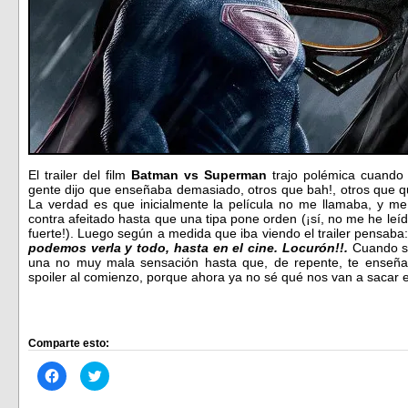
El trailer del film
Batman vs Superman
trajo polémica cuando
gente dijo que enseñaba demasiado, otros que bah!, otros que qu
La verdad es que inicialmente la película no me llamaba, y m
contra afeitado hasta que una tipa pone orden (¡sí, no me he leí
fuerte!). Luego según a medida que iba viendo el trailer pensaba
podemos verla y todo, hasta en el cine. Locurón!!.
Cuando sup
una no muy mala sensación hasta que, de repente, te enseñ
spoiler al comienzo, porque ahora ya no sé qué nos van a sacar 
Comparte esto:
Haz
Haz
clic
clic
para
para
compartir
compartir