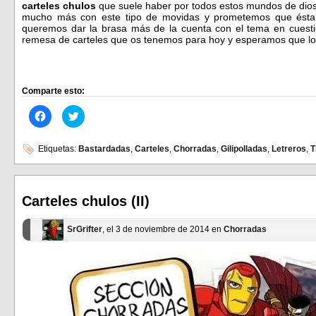
carteles chulos
que suele haber por todos estos mundos de dio
mucho más con este tipo de movidas y prometemos que ésta 
queremos dar la brasa más de la cuenta con el tema en cuesti
remesa de carteles que os tenemos para hoy y esperamos que los
Comparte esto:
Haz
Haz
clic
clic
para
para
compartir
compartir
en
en
Etiquetas:
Bastardadas
,
Carteles
,
Chorradas
,
Gilipolladas
,
Letreros
,
T
Facebook
Twitter
(Se
(Se
abre
abre
en
en
una
una
ventana
ventana
Carteles chulos (II)
nueva)
nueva)
SrGrifter
, el 3 de noviembre de 2014 en
Chorradas