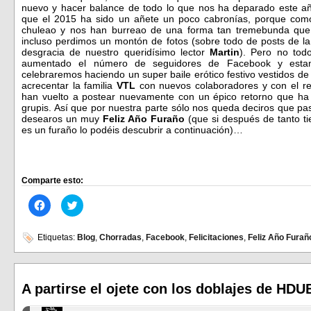
nuevo y hacer balance de todo lo que nos ha deparado este a
que el 2015 ha sido un añete un poco cabronías, porque com
chuleao y nos han burreao de una forma tan tremebunda que
incluso perdimos un montón de fotos (sobre todo de posts de l
desgracia de nuestro queridísimo lector
Martin
). Pero no tod
aumentado el número de seguidores de Facebook y esta
celebraremos haciendo un super baile erótico festivo vestidos 
acrecentar la familia
VTL
con nuevos colaboradores y con el re
han vuelto a postear nuevamente con un épico retorno que ha
grupis. Así que por nuestra parte sólo nos queda deciros que p
desearos un muy
Feliz Año Furaño
(que si después de tanto t
es un furaño lo podéis descubrir a continuación)…
Comparte esto:
Haz
Haz
clic
clic
para
para
compartir
compartir
en
en
Etiquetas:
Blog
,
Chorradas
,
Facebook
,
Felicitaciones
,
Feliz Año Furañ
Facebook
Twitter
(Se
(Se
abre
abre
en
en
una
una
ventana
ventana
A partirse el ojete con los doblajes de HDU
nueva)
nueva)