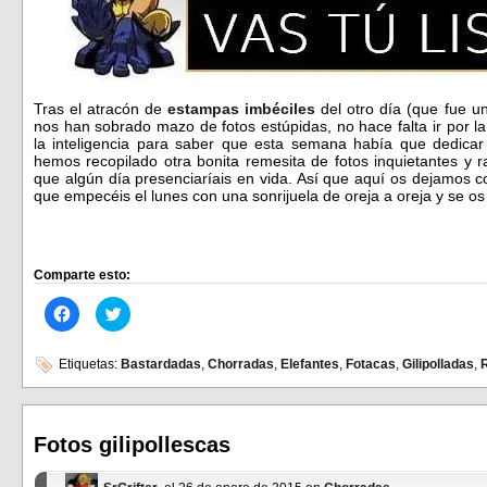
Tras el atracón de
estampas imbéciles
del otro día (que fue u
nos han sobrado mazo de fotos estúpidas, no hace falta ir por l
la inteligencia para saber que esta semana había que dedicar o
hemos recopilado otra bonita remesita de fotos inquietantes y
que algún día presenciaríais en vida. Así que aquí os dejamos 
que empecéis el lunes con una sonrijuela de oreja a oreja y se o
Comparte esto:
Haz
Haz
clic
clic
para
para
compartir
compartir
en
en
Etiquetas:
Bastardadas
,
Chorradas
,
Elefantes
,
Fotacas
,
Gilipolladas
,
Facebook
Twitter
(Se
(Se
abre
abre
en
en
una
una
ventana
ventana
Fotos gilipollescas
nueva)
nueva)