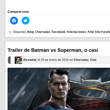
Comparte esto:
Haz
Haz
clic
clic
para
para
compartir
compartir
en
en
Etiquetas:
Blog
,
Chorradas
,
Facebook
,
Felicitaciones
,
Feliz Año Furañ
Facebook
Twitter
(Se
(Se
abre
abre
en
en
una
una
ventana
ventana
Trailer de Batman vs Superman, o casi
nueva)
nueva)
Ricewind
, el 25 de enero de 2016 en
Chorradas
,
Cine