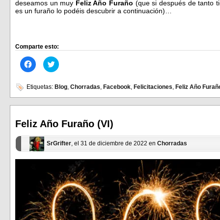
deseamos un muy
Feliz Año Furaño
(que si después de tanto t
es un furaño lo podéis descubrir a continuación)…
Comparte esto:
Haz
Haz
clic
clic
para
para
compartir
compartir
en
en
Etiquetas:
Blog
,
Chorradas
,
Facebook
,
Felicitaciones
,
Feliz Año Furañ
Facebook
Twitter
(Se
(Se
abre
abre
en
en
una
una
ventana
ventana
Feliz Año Furaño (VI)
nueva)
nueva)
SrGrifter
, el 31 de diciembre de 2022 en
Chorradas