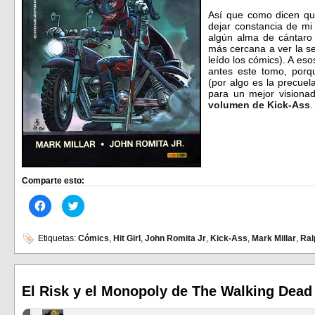
Así que como dicen qu
dejar constancia de mi
algún alma de cántaro
más cercana a ver la s
leído los cómics). A eso
antes este tomo, por
(por algo es la precue
para un mejor visionad
volumen de Kick-Ass
.
Comparte esto:
Haz
Haz
clic
clic
para
para
compartir
compartir
en
en
Etiquetas:
Cómics
,
Hit Girl
,
John Romita Jr
,
Kick-Ass
,
Mark Millar
,
Ral
Facebook
Twitter
(Se
(Se
abre
abre
en
en
una
una
ventana
ventana
El Risk y el Monopoly de The Walking Dead
nueva)
nueva)