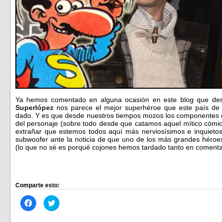
Ya hemos comentado en alguna ocasión en este blog que d
Superlópez
nos parece el mejor superhéroe que este país de c
dado. Y es que desde nuestros tiempos mozos los componentes 
del personaje (sobre todo desde que catamos aquel mítico cómi
extrañar que estemos todos aquí más nerviosísimos e inquieto
subwoofer ante la noticia de que uno de los más grandes héroes
(lo que no sé es porqué cojones hemos tardado tanto en comentar
Comparte esto:
Haz
Haz
clic
clic
para
para
compartir
compartir