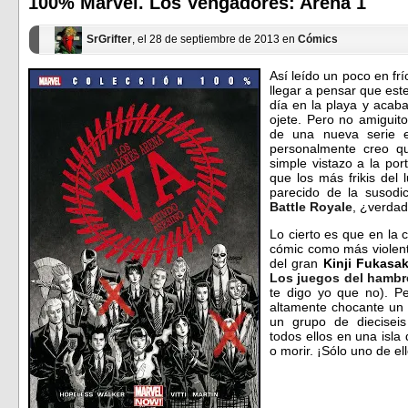
100% Marvel. Los Vengadores: Arena 1
nueva)
nueva)
SrGrifter
, el 28 de septiembre de 2013 en
Cómics
Así leído un poco en f
llegar a pensar que est
día en la playa y acaba
ojete. Pero no amiguit
de una nueva serie 
personalmente creo 
simple vistazo a la po
que los más frikis del
parecido de la susodic
Battle Royale
, ¿verda
Lo cierto es que en la 
cómic como más violent
del gran
Kinji Fukasa
Los juegos del hambr
te digo yo que no). Pe
altamente chocante un 
un grupo de diecisei
todos ellos en una isla
o morir. ¡Sólo uno de el