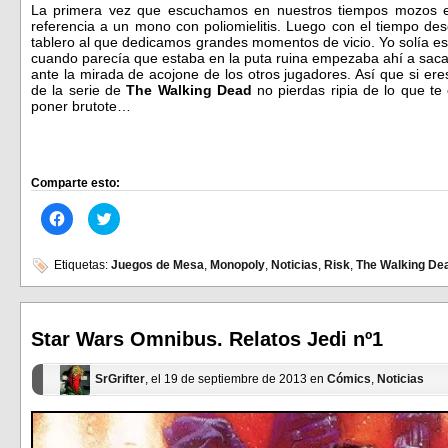
La primera vez que escuchamos en nuestros tiempos mozos
referencia a un mono con poliomielitis. Luego con el tiempo de
tablero al que dedicamos grandes momentos de vicio. Yo solía e
cuando parecía que estaba en la puta ruina empezaba ahí a sacar
ante la mirada de acojone de los otros jugadores. Así que si er
de la serie de
The Walking Dead
no pierdas ripia de lo que te
poner brutote…
Comparte esto:
Haz
Haz
clic
clic
para
para
compartir
compartir
en
en
Etiquetas:
Juegos de Mesa
,
Monopoly
,
Noticias
,
Risk
,
The Walking De
Facebook
Twitter
(Se
(Se
abre
abre
en
en
una
una
ventana
ventana
Star Wars Omnibus. Relatos Jedi nº1
nueva)
nueva)
SrGrifter
, el 19 de septiembre de 2013 en
Cómics
,
Noticias