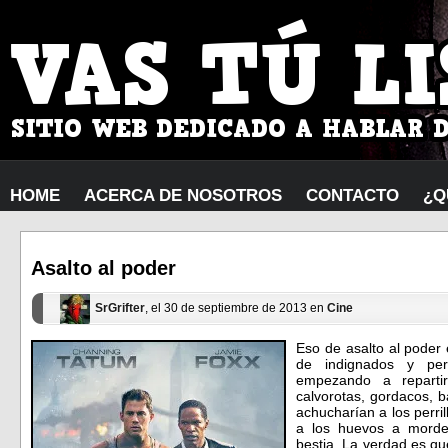
HOME
ACERCA DE NOSOTROS
CONTACTO
¿Q
Asalto al poder
SrGrifter
, el 30 de septiembre de 2013 en
Cine
Eso de asalto al poder
de indignados y per
empezando a repartir
calvorotas, gordacos, b
achucharían a los perri
a los huevos a morde
bestia. La verdad es que