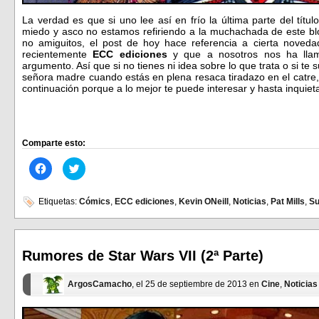
La verdad es que si uno lee así en frío la última parte del tít
miedo y asco no estamos refiriendo a la muchachada de este blo
no amiguitos, el post de hoy hace referencia a cierta noved
recientemente
ECC ediciones
y que a nosotros nos ha llam
argumento. Así que si no tienes ni idea sobre lo que trata o si t
señora madre cuando estás en plena resaca tiradazo en el catre,
continuación porque a lo mejor te puede interesar y hasta inqui
Comparte esto:
Haz
Haz
clic
clic
para
para
compartir
compartir
en
en
Etiquetas:
Cómics
,
ECC ediciones
,
Kevin ONeill
,
Noticias
,
Pat Mills
,
Su
Facebook
Twitter
(Se
(Se
abre
abre
en
en
una
una
ventana
ventana
Rumores de Star Wars VII (2ª Parte)
nueva)
nueva)
ArgosCamacho
, el 25 de septiembre de 2013 en
Cine
,
Noticias