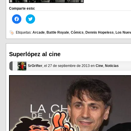
Comparte esto:
Haz
Haz
clic
clic
para
para
compartir
compartir
en
en
Etiquetas:
Arcade
,
Battle Royale
,
Cómics
,
Dennis Hopeless
,
Los Nuev
Facebook
Twitter
(Se
(Se
abre
abre
en
en
una
una
ventana
ventana
Superlópez al cine
nueva)
nueva)
SrGrifter
, el 27 de septiembre de 2013 en
Cine
,
Noticias