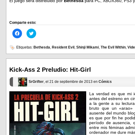
El juego será distribuido por
Bethesda
para PC, XBOX360, PS3 y 
Comparte esto:
Haz
Haz
clic
clic
para
para
compartir
compartir
en
en
Etiquetas:
Bethesda
,
Resident Evil
,
Shinji Mikami
,
The Evil Within
,
Vid
Facebook
Twitter
(Se
(Se
abre
abre
en
en
una
una
ventana
ventana
Kick-Ass 2 Preludio: Hit-Girl
nueva)
nueva)
SrGrifter
, el 21 de septiembre de 2013 en
Cómics
La verdad es que mi i
antes del estreno en c
a la gente a su lectu
bruto que un «arao»
ausente del mundo blog
es que por fin he podi
período de ausencia, 
entre mis féminas admi
ordenador me dure más