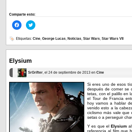
Comparte esto:
Haz
Haz
clic
clic
para
para
compartir
compartir
en
en
Etiquetas:
Cine
,
George Lucas
,
Noticias
,
Star Wars
,
Star Wars VII
Facebook
Twitter
(Se
(Se
abre
abre
en
en
una
una
ventana
ventana
Elysium
nueva)
nueva)
SrGrifter
, el 24 de septiembre de 2013 en
Cine
Si eres uno de esos tío
después de comer se d
tetas, con el palillo en
el Tour de Francia e
hoy vamos a hablar de
venido esto a la cabez
ciclismo más vale que 
setas o a perseguir cha
Y es que el
Elysium
al
referencia al film que