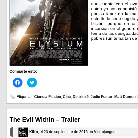
que cuenta con el aval
quien ya nos conquistó
por su labor en la ma
este tío le tiene cogido 
ficción, porque en es
incursión en el género c
tema de las desigualdade
pobres (un tema tan de
Comparte esto:
Haz
Haz
clic
clic
para
para
compartir
compartir
en
en
Etiquetas:
Ciencia Ficción
,
Cine
,
Distrito 9
,
Jodie Foster
,
Matt Damon
,
Facebook
Twitter
(Se
(Se
abre
abre
en
en
una
una
ventana
ventana
The Evil Within – Trailer
nueva)
nueva)
KiKo
, el 23 de septiembre de 2013 en
Videojuegos