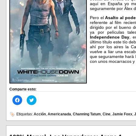
aquí en España yo me
seguramente por Álex de
Pero el
Asalto al pode
referente al film reci
dirigido por el bueno 
ya por películas ta
Independence Day
, e
último título este tío de
ahí por los aires la 
vuelve a liar una escab
que seguramente hará l
con unos mocarracos y 
Comparte esto:
Haz
Haz
clic
clic
para
para
compartir
compartir
en
en
Etiquetas:
Acción
,
Americanada
,
Channing Tatum
,
Cine
,
Jamie Foxx
,
J
Facebook
Twitter
(Se
(Se
abre
abre
en
en
una
una
ventana
ventana