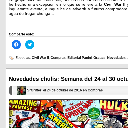
he hecho una excepción en lo que se refiere a la
Civil War II
y
inquietante evento, aunque he de advertir a futuros compradore
agua de fregar chunga…
Comparte esto:
Haz
Haz
clic
clic
para
para
compartir
compartir
en
en
Etiquetas:
Civil War II
,
Compras
,
Editorial Panini
,
Grapas
,
Novedades
,
Facebook
Twitter
(Se
(Se
abre
abre
en
en
una
una
ventana
ventana
Novedades chulis: Semana del 24 al 30 oct
nueva)
nueva)
SrGrifter
, el 24 de octubre de 2016 en
Compras