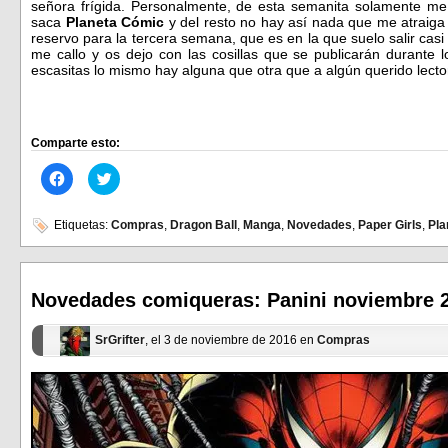
señora frígida. Personalmente, de esta semanita solamente me 
saca
Planeta Cómic
y del resto no hay así nada que me atraig
reservo para la tercera semana, que es en la que suelo salir casi
me callo y os dejo con las cosillas que se publicarán durante 
escasitas lo mismo hay alguna que otra que a algún querido lect
Comparte esto:
Haz
Haz
clic
clic
para
para
compartir
compartir
en
en
Etiquetas:
Compras
,
Dragon Ball
,
Manga
,
Novedades
,
Paper Girls
,
Pla
Facebook
Twitter
(Se
(Se
abre
abre
en
en
una
una
ventana
ventana
Novedades comiqueras: Panini noviembre 
nueva)
nueva)
SrGrifter
, el 3 de noviembre de 2016 en
Compras