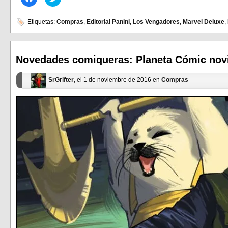
clic
clic
para
para
compartir
compartir
en
en
Etiquetas:
Compras
,
Editorial Panini
,
Los Vengadores
,
Marvel Deluxe
,
Facebook
Twitter
(Se
(Se
abre
abre
en
en
una
una
ventana
ventana
Novedades comiqueras: Planeta Cómic nov
nueva)
nueva)
SrGrifter
, el 1 de noviembre de 2016 en
Compras