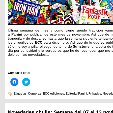
Última semana de mes y como viene siendo tradición vamo
a
Panini
por publicar de este mes de noviembre. Así que de
tranquila y de descanso hasta que la semana siguiente tengamos
los chiquillos de
ECC
para diciembre. Así que de lo que se publ
sólo me voy a pillar el segundo tomo de
Sunstone
, una obra de 
día por curiosidad y la verdad es que he de reconocer que me 
dejo con las novedades…
Comparte esto:
Haz
Haz
clic
clic
para
para
compartir
compartir
en
en
Etiquetas:
Compras
,
ECC ediciones
,
Editorial Panini
,
Frikadas
,
Noved
Facebook
Twitter
(Se
(Se
abre
abre
en
en
una
una
ventana
ventana
Novedades chulis: Semana del 07 al 13 no