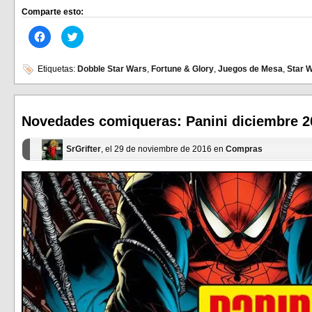
Comparte esto:
Haz
Haz
clic
clic
para
para
compartir
compartir
en
en
Etiquetas:
Dobble Star Wars
,
Fortune & Glory
,
Juegos de Mesa
,
Star 
Facebook
Twitter
(Se
(Se
abre
abre
en
en
una
una
ventana
ventana
Novedades comiqueras: Panini diciembre 2
nueva)
nueva)
SrGrifter
, el 29 de noviembre de 2016 en
Compras