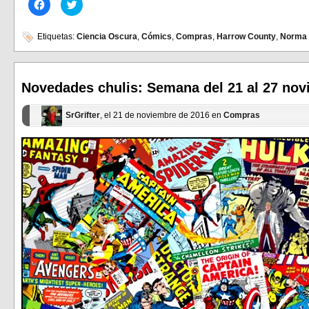
Haz
Haz
clic
clic
para
para
compartir
compartir
en
en
Etiquetas:
Ciencia Oscura
,
Cómics
,
Compras
,
Harrow County
,
Norma E
Facebook
Twitter
(Se
(Se
abre
abre
en
en
una
una
ventana
ventana
Novedades chulis: Semana del 21 al 27 no
nueva)
nueva)
SrGrifter
, el 21 de noviembre de 2016 en
Compras