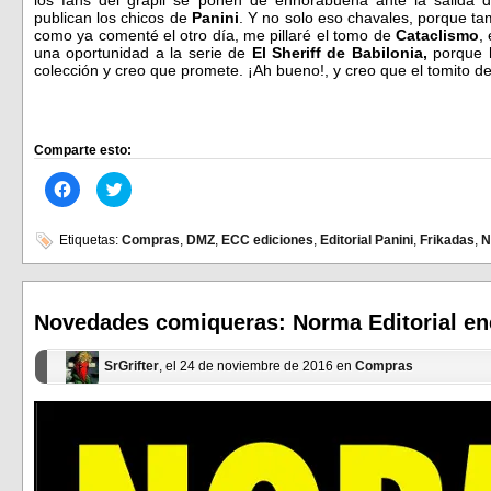
los fans del grapil se ponen de enhorabuena ante la salida 
publican los chicos de
Panini
. Y no solo eso chavales, porque ta
como ya comenté el otro día, me pillaré el tomo de
Cataclismo
,
una oportunidad a la serie de
El Sheriff de Babilonia,
porque h
colección y creo que promete. ¡Ah bueno!, y creo que el tomito d
Comparte esto:
Haz
Haz
clic
clic
para
para
compartir
compartir
en
en
Etiquetas:
Compras
,
DMZ
,
ECC ediciones
,
Editorial Panini
,
Frikadas
,
N
Facebook
Twitter
(Se
(Se
abre
abre
en
en
una
una
ventana
ventana
Novedades comiqueras: Norma Editorial en
nueva)
nueva)
SrGrifter
, el 24 de noviembre de 2016 en
Compras