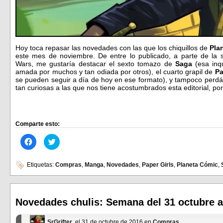
Hoy toca repasar las novedades con las que los chiquillos de
Pla
este mes de noviembre. De entre lo publicado, a parte de la s
Wars, me gustaría destacar el sexto tomazo de
Saga
(esa inq
amada por muchos y tan odiada por otros), el cuarto grapil de
Pa
se pueden seguir a día de hoy en ese formato), y tampoco perdáis
tan curiosas a las que nos tiene acostumbrados esta editorial, p
Comparte esto:
Haz
Haz
clic
clic
para
para
compartir
compartir
en
en
Etiquetas:
Compras
,
Manga
,
Novedades
,
Paper Girls
,
Planeta Cómic
,
Facebook
Twitter
(Se
(Se
abre
abre
en
en
una
una
ventana
ventana
Novedades chulis: Semana del 31 octubre 
nueva)
nueva)
SrGrifter
, el 31 de octubre de 2016 en
Compras