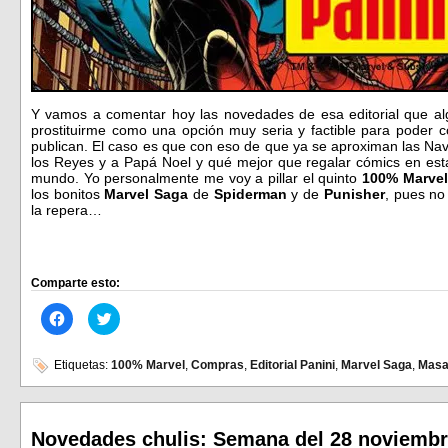
Y vamos a comentar hoy las novedades de esa editorial que al
prostituirme como una opción muy seria y factible para poder c
publican. El caso es que con eso de que ya se aproximan las Nav
los Reyes y a Papá Noel y qué mejor que regalar cómics en estas
mundo. Yo personalmente me voy a pillar el quinto
100% Marvel
los bonitos
Marvel Saga
de
Spiderman
y de
Punisher
, pues no
la repera…
Comparte esto:
Haz
Haz
clic
clic
para
para
compartir
compartir
en
en
Etiquetas:
100% Marvel
,
Compras
,
Editorial Panini
,
Marvel Saga
,
Masa
Facebook
Twitter
(Se
(Se
abre
abre
en
en
una
una
ventana
ventana
Novedades chulis: Semana del 28 noviembr
nueva)
nueva)