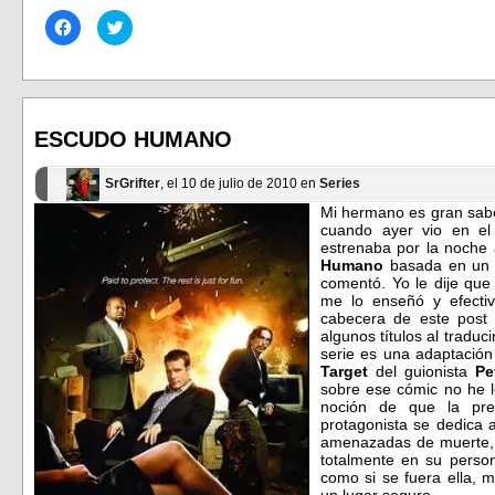
Haz
Haz
clic
clic
para
para
compartir
compartir
en
en
Facebook
Twitter
(Se
(Se
abre
abre
en
en
ESCUDO HUMANO
una
una
ventana
ventana
nueva)
nueva)
SrGrifter
, el 10 de julio de 2010 en
Series
Mi hermano es gran sabed
cuando ayer vio en el
estrenaba por la noche
Humano
basada en un 
comentó. Yo le dije que 
me lo enseñó y efectiva
cabecera de este post
algunos títulos al traduci
serie es una adaptación
Target
del guionista
Pe
sobre ese cómic no he l
noción de que la pre
protagonista se dedica 
amenazadas de muerte,
totalmente en su person
como si se fuera ella, m
un lugar seguro.