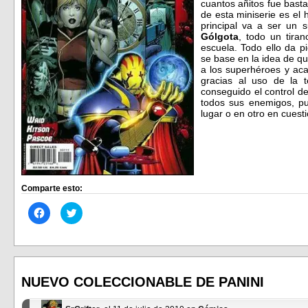
cuantos añitos fue bast
de esta miniserie es el
principal va a ser un 
Gólgota
, todo un tiran
escuela. Todo ello da pi
se base en la idea de qué
a los superhéroes y ac
gracias al uso de la 
conseguido el control de 
todos sus enemigos, pu
lugar o en otro en cuest
Comparte esto:
Haz
Haz
clic
clic
para
para
compartir
compartir
en
en
Facebook
Twitter
(Se
(Se
abre
abre
en
en
NUEVO COLECCIONABLE DE PANINI
una
una
ventana
ventana
nueva)
nueva)