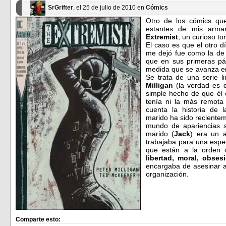
nueva)
nueva)
SrGrifter
, el 25 de julio de 2010 en
Cómics
Otro de los cómics qu
estantes de mis arma
Extremist
, un curioso t
El caso es que el otro d
me dejó fue como la de 
que en sus primeras pág
medida que se avanza en
Se trata de una serie l
Milligan
(la verdad es q
simple hecho de que él e
tenía ni la más remota
cuenta la historia de 
marido ha sido reciente
mundo de apariencias 
marido (
Jack
) era un a
trabajaba para una espec
que están a la orden 
libertad, moral, obses
encargaba de asesinar a
organización.
Comparte esto: