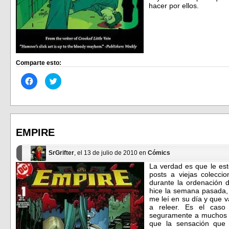
hacer por ellos.
Comparte esto:
Haz
Haz
clic
clic
para
para
compartir
compartir
en
en
Facebook
Twitter
(Se
(Se
abre
abre
en
en
EMPIRE
una
una
ventana
ventana
nueva)
nueva)
SrGrifter
, el 13 de julio de 2010 en
Cómics
La verdad es que le est
posts a viejas colecci
durante la ordenación 
hice la semana pasada,
me leí en su día y que 
a releer. Es el caso
seguramente a muchos n
que la sensación que