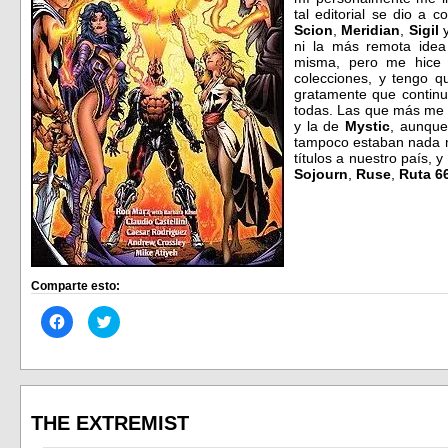
tal editorial se dio a 
Scion
,
Meridian
,
Sigil
ni la más remota idea 
misma, pero me hice 
colecciones, y tengo 
gratamente que contin
todas. Las que más me 
y la de
Mystic
, aunque
tampoco estaban nada m
títulos a nuestro país, 
Sojourn
,
Ruse
,
Ruta 6
Comparte esto:
Haz
Haz
clic
clic
para
para
compartir
compartir
en
en
Facebook
Twitter
(Se
(Se
abre
abre
en
en
THE EXTREMIST
una
una
ventana
ventana