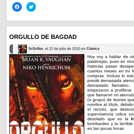
Haz
Haz
clic
clic
para
para
compartir
compartir
en
en
Facebook
Twitter
(Se
(Se
abre
abre
en
en
ORGULLO DE BAGDAD
una
una
ventana
ventana
nueva)
nueva)
SrGrifter
, el 22 de julio de 2010 en
Cómics
Hoy voy a hablar de o
palabrejas, pues es ot
historias pasan desape
cuantos meses en mi li
compras. Incluso lo es
presté demasiada atenci
demasiado llamativo.
empezaron a proliferar 
que llamaron mi atenci
(o grupo) de leones qu
nombre al título, debi
el recinto, que destro
supervivencia cobra un
desolado que es la
I
bombardeo y la terribl
en tan pocas horas.