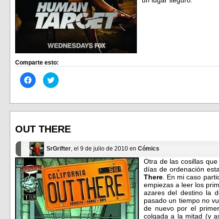
Comparte esto:
Haz
Haz
clic
clic
para
para
compartir
compartir
en
en
Facebook
Twitter
(Se
(Se
abre
abre
en
en
OUT THERE
una
una
ventana
ventana
nueva)
nueva)
SrGrifter
, el 9 de julio de 2010 en
Cómics
Otra de las cosillas qu
días de ordenación estan
There
. En mi caso parti
empiezas a leer los pri
azares del destino la 
pasado un tiempo no vue
de nuevo por el primer
colgada a la mitad (y a