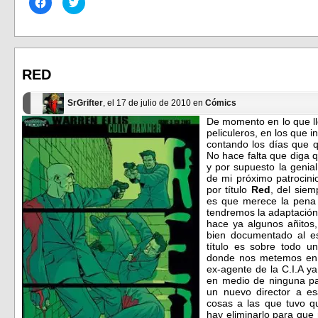
Haz
Haz
clic
clic
para
para
compartir
compartir
en
en
Facebook
Twitter
(Se
(Se
abre
abre
en
en
RED
una
una
ventana
ventana
nueva)
nueva)
SrGrifter
, el 17 de julio de 2010 en
Cómics
De momento en lo que l
peliculeros, en los que 
contando los días que 
No hace falta que diga 
y por supuesto la genia
de mi próximo patrocin
por título
Red
, del siem
es que merece la pena
tendremos la adaptación 
hace ya algunos añitos,
bien documentado al es
título es sobre todo un
donde nos metemos en 
ex-agente de la C.I.A ya 
en medio de ninguna pa
un nuevo director a es
cosas a las que tuvo q
hay eliminarlo para que