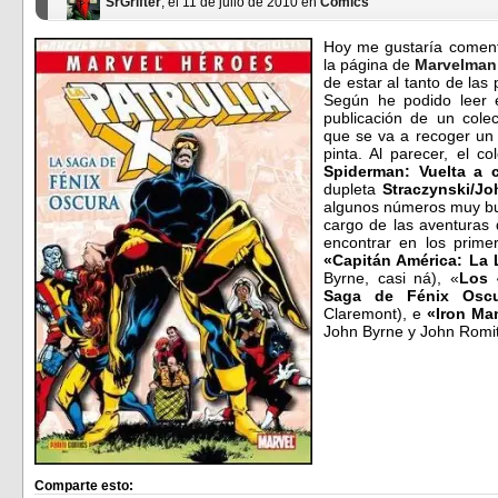
SrGrifter
, el 11 de julio de 2010 en
Cómics
Hoy me gustaría coment
la página de
Marvelman
de estar al tanto de las
Según he podido leer e
publicación de un colec
que se va a recoger un
pinta. Al parecer, el c
Spiderman: Vuelta a 
dupleta
Straczynski/J
algunos números muy bu
cargo de las aventuras 
encontrar en los prime
«Capitán América: La 
Byrne, casi ná), «
Los 
Saga de Fénix Oscu
Claremont), e
«
Iron Ma
John Byrne y John Romit
Comparte esto: