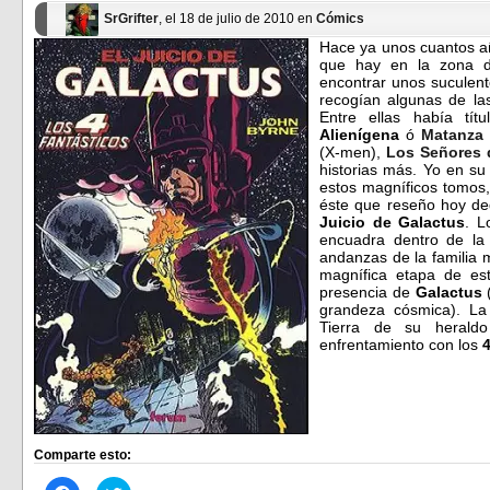
nueva)
nueva)
SrGrifter
, el 18 de julio de 2010 en
Cómics
Hace ya unos cuantos año
que hay en la zona
encontrar unos suculen
recogían algunas de la
Entre ellas había tí
Alienígena
ó
Matanza
(X-men),
Los Señores 
historias más. Yo en s
estos magníficos tomos,
éste que reseño hoy de
Juicio de Galactus
. L
encuadra dentro de l
andanzas de la familia
magnífica etapa de est
presencia de
Galactus
grandeza cósmica). La 
Tierra de su heral
enfrentamiento con los
Comparte esto: