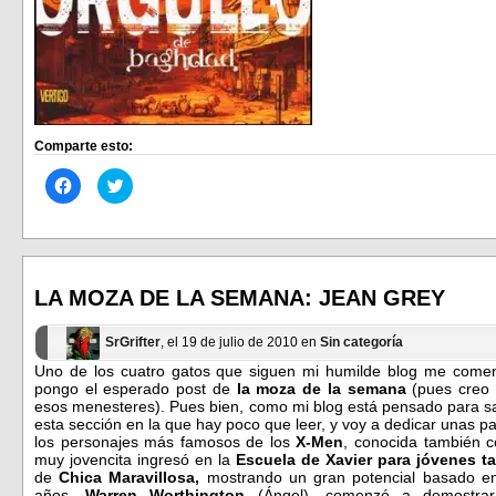
Comparte esto:
Haz
Haz
clic
clic
para
para
compartir
compartir
en
en
Facebook
Twitter
(Se
(Se
abre
abre
en
en
LA MOZA DE LA SEMANA: JEAN GREY
una
una
ventana
ventana
nueva)
nueva)
SrGrifter
, el 19 de julio de 2010 en
Sin categoría
Uno de los cuatro gatos que siguen mi humilde blog me come
pongo el esperado post de
la moza de la semana
(pues creo 
esos menesteres). Pues bien, como mi blog está pensado para sa
esta sección en la que hay poco que leer, y voy a dedicar unas p
los personajes más famosos de los
X-Men
, conocida también
muy jovencita ingresó en la
Escuela de Xavier para jóvenes t
de
Chica Maravillosa,
mostrando un gran potencial basado en 
años,
Warren Worthington
(Ángel), comenzó a demostrar