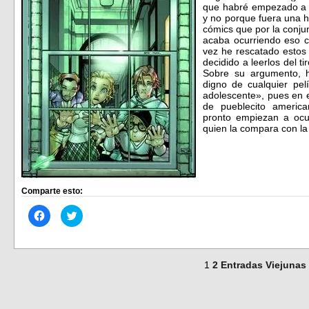
que habré empezado a le
y no porque fuera una h
cómics que por la conju
acaba ocurriendo eso c
vez he rescatado estos 
decidido a leerlos del t
Sobre su argumento, 
digno de cualquier pel
adolescente», pues en e
de pueblecito americ
pronto empiezan a ocu
quien la compara con la 
Comparte esto:
Haz
Haz
clic
clic
para
para
compartir
compartir
en
en
Facebook
Twitter
(Se
(Se
1
2
Entradas Viejunas
abre
abre
en
en
una
una
ventana
ventana
nueva)
nueva)