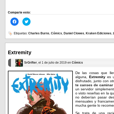
Comparte esto:
Haz
Haz
clic
clic
para
para
compartir
compartir
en
en
Etiquetas:
Charles Burns
,
Cómics
,
Daniel Clowes
,
Kraken Ediciones
,
Facebook
Twitter
(Se
(Se
abre
abre
en
en
una
una
ventana
ventana
Extremity
nueva)
nueva)
SrGrifter
, el 1 de julio de 2019 en
Cómics
De las cosas que lle
alguna,
Extremity
es 
disfrutado, junto con o
te canses de caminar
un servidor simplemen
o visto reseñas en la 
no deberían pasar des
mensuales y francament
mucha gente lo recome
Se trata de una rec