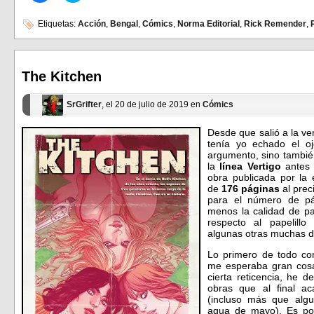
para
para
compartir
compartir
en
en
Etiquetas:
Acción
,
Bengal
,
Cómics
,
Norma Editorial
,
Rick Remender
,
Facebook
Twitter
(Se
(Se
abre
abre
en
en
una
una
ventana
ventana
The Kitchen
nueva)
nueva)
SrGrifter
, el 20 de julio de 2019 en
Cómics
Desde que salió a la ve
tenía yo echado el o
argumento, sino también
la
línea Vertigo
antes
obra publicada por la 
de
176 páginas
al prec
para el número de pá
menos la calidad de p
respecto al papelill
algunas otras muchas d
Lo primero de todo co
me esperaba gran cosa
cierta reticencia, he 
obras que al final a
(incluso más que al
agua de mayo). Es po