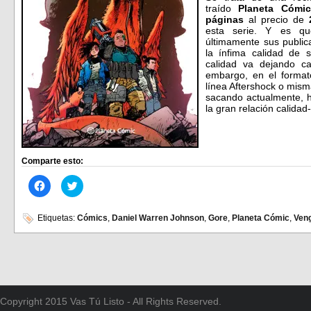
traído
Planeta Cómic
páginas
al precio de
esta serie. Y es qu
últimamente sus public
la ínfima calidad de 
calidad va dejando 
embargo, en el format
línea Aftershock o mis
sacando actualmente, h
la gran relación calida
Comparte esto:
Haz
Haz
clic
clic
para
para
compartir
compartir
en
en
Etiquetas:
Cómics
,
Daniel Warren Johnson
,
Gore
,
Planeta Cómic
,
Ven
Facebook
Twitter
(Se
(Se
abre
abre
en
en
una
una
ventana
ventana
nueva)
nueva)
Copyright 2015 Vas Tú Listo - All Rights Reserved.