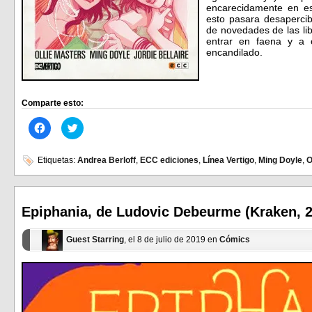
encarecidamente en e
esto pasara desapercibi
de novedades de las lib
entrar en faena y a
encandilado.
Comparte esto:
Haz
Haz
clic
clic
para
para
compartir
compartir
en
en
Etiquetas:
Andrea Berloff
,
ECC ediciones
,
Línea Vertigo
,
Ming Doyle
,
O
Facebook
Twitter
(Se
(Se
abre
abre
en
en
una
una
ventana
ventana
Epiphania, de Ludovic Debeurme (Kraken, 
nueva)
nueva)
Guest Starring
, el 8 de julio de 2019 en
Cómics