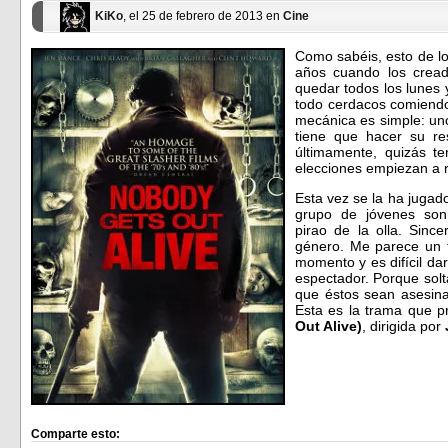
KiKo
, el 25 de febrero de 2013 en
Cine
Como sabéis, esto de 
años cuando los cread
quedar todos los lunes
todo cerdacos comiendo 
mecánica es simple: uno
tiene que hacer su re
últimamente, quizás t
elecciones empiezan a r
Esta vez se la ha jugad
grupo de jóvenes son
pirao de la olla. Sin
género. Me parece un 
momento y es difícil da
espectador. Porque sol
que éstos sean asesina
Esta es la trama que 
Out Alive)
, dirigida por
Comparte esto: