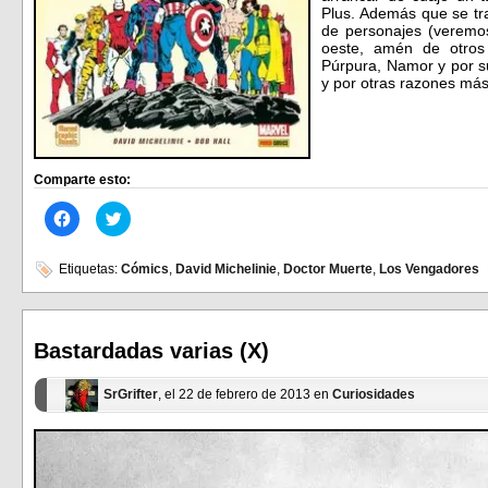
Plus. Además que se tra
de personajes (veremos
oeste, amén de otros
Púrpura, Namor y por s
y por otras razones má
Comparte esto:
Haz
Haz
clic
clic
para
para
compartir
compartir
en
en
Etiquetas:
Cómics
,
David Michelinie
,
Doctor Muerte
,
Los Vengadores
Facebook
Twitter
(Se
(Se
abre
abre
en
en
una
una
ventana
ventana
Bastardadas varias (X)
nueva)
nueva)
SrGrifter
, el 22 de febrero de 2013 en
Curiosidades