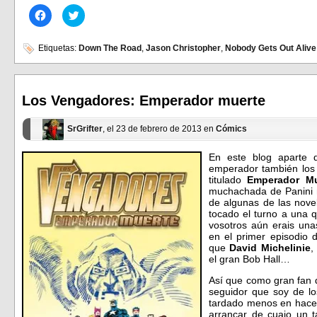
Haz
Haz
clic
clic
para
para
compartir
compartir
en
en
Etiquetas:
Down The Road
,
Jason Christopher
,
Nobody Gets Out Alive
Facebook
Twitter
(Se
(Se
abre
abre
en
en
una
una
ventana
ventana
Los Vengadores: Emperador muerte
nueva)
nueva)
SrGrifter
, el 23 de febrero de 2013 en
Cómics
En este blog aparte d
emperador también los
titulado
Emperador Mu
muchachada de Panini no
de algunas de las nove
tocado el turno a una 
vosotros aún erais una
en el primer episodio 
que
David Michelinie
,
el gran Bob Hall…
Así que como gran fan 
seguidor que soy de l
tardado menos en hace
arrancar de cuajo un t