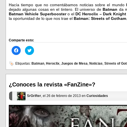
Hacía tiempo que no comentábamos noticias sobre el mundo
dejado algunas cosas en el tintero. El universo de
Batman
da m
Batman Vehicle Superbooster
o el
DC Heroclix – Dark Knight
la oportunidad de lo que nos trae el
Batman: Streets of Gotham
Comparte esto:
Haz
Haz
clic
clic
para
para
compartir
compartir
en
en
Etiquetas:
Batman
,
Heroclix
,
Juegos de Mesa
,
Noticias
,
Streets of Go
Facebook
Twitter
(Se
(Se
abre
abre
en
en
una
una
ventana
ventana
¿Conoces la revista «FanZine»?
nueva)
nueva)
SrGrifter
, el 26 de febrero de 2013 en
Curiosidades