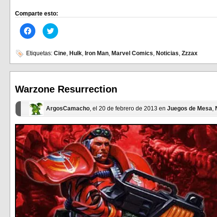
Comparte esto:
Haz
Haz
clic
clic
para
para
compartir
compartir
en
en
Etiquetas:
Cine
,
Hulk
,
Iron Man
,
Marvel Comics
,
Noticias
,
Zzzax
Facebook
Twitter
(Se
(Se
abre
abre
en
en
una
una
ventana
ventana
Warzone Resurrection
nueva)
nueva)
ArgosCamacho
, el 20 de febrero de 2013 en
Juegos de Mesa
,