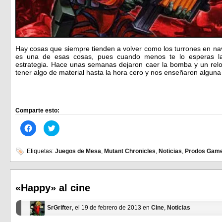
Hay cosas que siempre tienden a volver como los turrones en na
es una de esas cosas, pues cuando menos te lo esperas l
estrategia. Hace unas semanas dejaron caer la bomba y un rel
tener algo de material hasta la hora cero y nos enseñaron alguna
Comparte esto:
Haz
Haz
clic
clic
para
para
compartir
compartir
en
en
Etiquetas:
Juegos de Mesa
,
Mutant Chronicles
,
Noticias
,
Prodos Game
Facebook
Twitter
(Se
(Se
abre
abre
en
en
una
una
ventana
ventana
«Happy» al cine
nueva)
nueva)
SrGrifter
, el 19 de febrero de 2013 en
Cine
,
Noticias