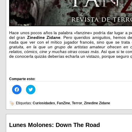
Hace unos pocos años la palabra «fanzine» podría dar lugar a p
del gran
Zinedine Zidane
. Pero queridos amiguitos, hemos d
nada que ver con el mítico jugador francés, sino que se trat
gratuita, en la que un grupo de artistas amateur ofrecen en 
relatos, cómics, cine y muchas otras cosas más.
Así que si te con
de conocerla quizás deberías echarla un vistazo, porque seguro 
Comparte esto:
Haz
Haz
clic
clic
para
para
compartir
compartir
en
en
Etiquetas:
Curiosidades
,
FanZine
,
Terror
,
Zinedine Zidane
Facebook
Twitter
(Se
(Se
abre
abre
en
en
una
una
ventana
ventana
Lunes Molones: Down The Road
nueva)
nueva)