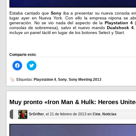
Estaba cantado que
Sony
iba a presentar su nueva consola e
lugar ayer en Nueva York. Con ello la empresa nipona se ab
generación. No se vio nada del aspecto de la
Playstation 4
(
consolas de sobremesa), salvo el nuevo mando
Dualshock 4
,
incluye un panel táctil en lugar de los botones Select y Start.
Comparte esto:
Haz
Haz
clic
clic
para
para
compartir
compartir
en
en
Etiquetas:
Playstation 4
,
Sony
,
Sony Meeting 2013
Facebook
Twitter
(Se
(Se
abre
abre
en
en
una
una
ventana
ventana
Muy pronto «Iron Man & Hulk: Heroes Unit
nueva)
nueva)
SrGrifter
, el 21 de febrero de 2013 en
Cine
,
Noticias