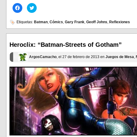
Haz
Haz
clic
clic
para
para
compartir
compartir
en
en
Etiquetas:
Batman
,
Cómics
,
Gary Frank
,
Geoff Johns
,
Reflexiones
Facebook
Twitter
(Se
(Se
abre
abre
en
en
una
una
ventana
ventana
Heroclix: “Batman-Streets of Gotham”
nueva)
nueva)
ArgosCamacho
, el 27 de febrero de 2013 en
Juegos de Mesa
,