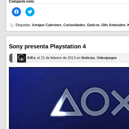
Comparte esto:
Haz
Haz
clic
clic
para
para
compartir
compartir
en
en
Etiquetas:
Amigos Cabrones
,
Curiosidades
,
Gaticos
,
Gifs Animados
,
Facebook
Twitter
(Se
(Se
abre
abre
en
en
una
una
ventana
ventana
Sony presenta Playstation 4
nueva)
nueva)
KiKo
, el 21 de febrero de 2013 en
Noticias
,
Videojuegos