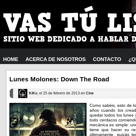
HOME
ACERCA DE NOSOTROS
CONTACTO
¿Q
Lunes Molones: Down The Road
KiKo
, el 25 de febrero de 2013 en
Cine
Como sabéis, esto de 
años cuando los cread
quedar todos los lunes
todo cerdacos comiendo 
mecánica es simple: uno
tiene que hacer su re
últimamente, quizás t