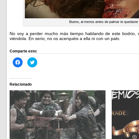
Bueno, al menos antes de palmar te quedaste 
No voy a perder mucho más tiempo hablando de este bodrio, s
viéndola. En serio, no os acerquéis a ella ni con un palo.
Comparte esto:
Haz
Haz
clic
clic
para
para
compartir
compartir
en
en
Facebook
Twitter
(Se
(Se
Relacionado
abre
abre
en
en
una
una
ventana
ventana
nueva)
nueva)