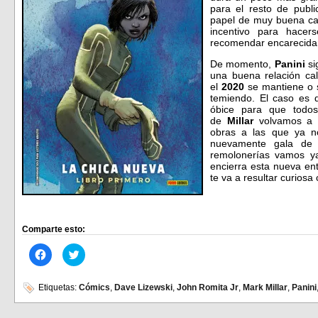
para el resto de publ
papel de muy buena cal
incentivo para hace
recomendar encarecida
De momento,
Panini
si
una buena relación cal
el
2020
se mantiene o 
temiendo. El caso es q
óbice para que todo
de
Millar
volvamos a d
obras a las que ya n
nuevamente gala de 
remolonerías vamos ya
encierra esta nueva en
te va a resultar curio
Comparte esto:
Haz
Haz
clic
clic
para
para
compartir
compartir
en
en
Etiquetas:
Cómics
,
Dave Lizewski
,
John Romita Jr
,
Mark Millar
,
Panini
Facebook
Twitter
(Se
(Se
abre
abre