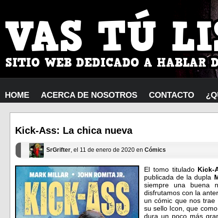
HOME
ACERCA DE NOSOTROS
CONTACTO
¿Q
Kick-Ass: La chica nueva
SrGrifter
, el 11 de enero de 2020 en
Cómics
El tomo titulado
Kick-
publicada de la dupla
M
siempre una buena n
disfrutamos con la anter
un cómic que nos trae l
su sello Icon, que como
dura un poco más gra