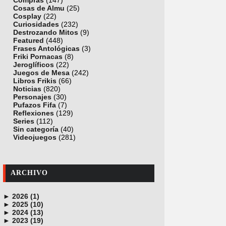
Compras
(147)
Cosas de Almu
(25)
Cosplay
(22)
Curiosidades
(232)
Destrozando Mitos
(9)
Featured
(448)
Frases Antológicas
(3)
Friki Pornacas
(8)
Jeroglíficos
(22)
Juegos de Mesa
(242)
Libros Frikis
(66)
Noticias
(820)
Personajes
(30)
Pufazos Fifa
(7)
Reflexiones
(129)
Series
(112)
Sin categoría
(40)
Videojuegos
(281)
ARCHIVO
►
2026 (1)
►
junio (1)
2025 (10)
►
noviembre (1)
2024 (13)
►
octubre (1)
diciembre (4)
2023 (19)