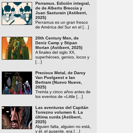
Perramus. Edición integral,
de de Alberto Breccia y
Juan Sasturain (Astiberri,
2025)
Perramus es un gran fresco
de América del Sur en el
[…]
20th Century Men, de
Deniz Camp y Stipan
Morian (Astiberri, 2025)
A finales del siglo XX,
superhéroes, genios, locos y
[…]
Precious Metal, de Darcy
Van Poelgeest e Ian
Bertram (Nuevo Nueve,
2025)
Treinta y cinco años antes de
los eventos de «Little
[…]
Las aventuras del Capitán
Torrezno volumen 6. La
última curda (Astiberri,
2025)
Alguien falta, alguien no está,
y él, el ausente, era
[…]