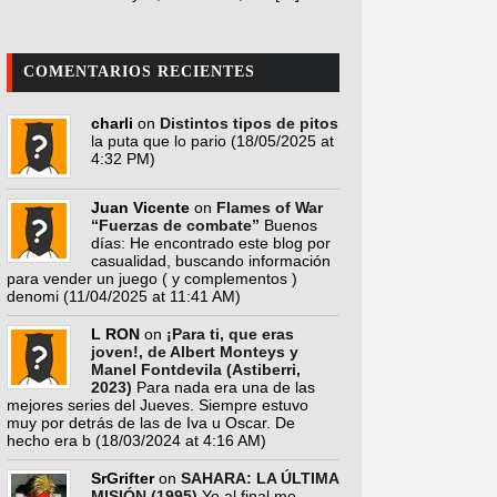
COMENTARIOS RECIENTES
charli
on
Distintos tipos de pitos
la puta que lo pario
(18/05/2025 at
4:32 PM)
Juan Vicente
on
Flames of War
“Fuerzas de combate”
Buenos
días: He encontrado este blog por
casualidad, buscando información
para vender un juego ( y complementos )
denomi
(11/04/2025 at 11:41 AM)
L RON
on
¡Para ti, que eras
joven!, de Albert Monteys y
Manel Fontdevila (Astiberri,
2023)
Para nada era una de las
mejores series del Jueves. Siempre estuvo
muy por detrás de las de Iva u Oscar. De
hecho era b
(18/03/2024 at 4:16 AM)
SrGrifter
on
SAHARA: LA ÚLTIMA
MISIÓN (1995)
Yo al final me