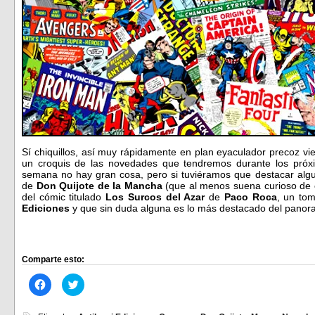
Sí chiquillos, así muy rápidamente en plan eyaculador precoz vi
un croquis de las novedades que tendremos durante los próxi
semana no hay gran cosa, pero si tuviéramos que destacar al
de
Don Quijote de la Mancha
(que al menos suena curioso de c
del cómic titulado
Los Surcos del Azar
de
Paco Roca
, un to
Ediciones
y que sin duda alguna es lo más destacado del pan
Comparte esto:
Haz
Haz
clic
clic
para
para
compartir
compartir