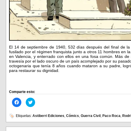
El 14 de septiembre de 1940, 532 días después del final de l
fusilado por el régimen franquista junto a otros 11 hombres en la
en Valencia, y enterrado con ellos en una fosa común. Más de 
travesía por el lado oscuro de un país acomplejado por su pasad
octogenaria que tenía 8 años cuando mataron a su padre, logró 
para restaurar su dignidad.
Comparte esto:
Haz
Haz
clic
clic
para
para
compartir
compartir
en
en
Etiquetas:
Astiberri Ediciones
,
Cómics
,
Guerra Civil
,
Paco Roca
,
Rodr
Facebook
Twitter
(Se
(Se
abre
abre
en
en