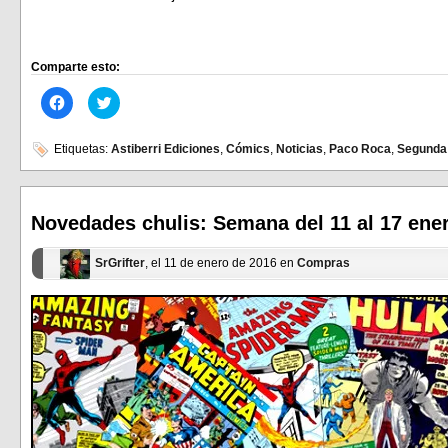
Comparte esto:
Haz
Haz
clic
clic
para
para
compartir
compartir
en
en
Etiquetas:
Astiberri Ediciones
,
Cómics
,
Noticias
,
Paco Roca
,
Segunda 
Facebook
Twitter
(Se
(Se
abre
abre
en
en
una
una
ventana
ventana
Novedades chulis: Semana del 11 al 17 ene
nueva)
nueva)
SrGrifter
, el 11 de enero de 2016 en
Compras