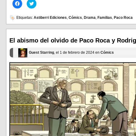
Haz
Haz
clic
clic
para
para
compartir
compartir
en
en
Etiquetas:
Astiberri Ediciones
,
Cómics
,
Drama
,
Familias
,
Paco Roca
Facebook
Twitter
(Se
(Se
abre
abre
en
en
una
una
ventana
ventana
El abismo del olvido de Paco Roca y Rodrigo
nueva)
nueva)
Guest Starring
, el 1 de febrero de 2024 en
Cómics