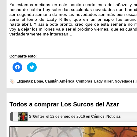
Ya estamos metidos en este bonito cuarto mes del añazo y n
hecho de hablar hoy sobre las suculentas novedades que han ido
ser segunda semana de mes las novedades son más bien escasit
sería el tomo de
Lady Killer
, que en un principio fue anun
hasta
abril
. Y así a bote pronto, creo que de esta semana no
voy a dejar los millones va a ser el próximo viernes, que es cuan
verdaderamente me interesan…
Comparte esto:
Haz
Haz
clic
clic
para
para
compartir
compartir
en
en
Etiquetas:
Bone
,
Capitán América
,
Compras
,
Lady Killer
,
Novedades
,
Facebook
Twitter
(Se
(Se
abre
abre
en
en
una
una
ventana
ventana
Todos a comprar Los Surcos del Azar
nueva)
nueva)
SrGrifter
, el 12 de enero de 2016 en
Cómics
,
Noticias