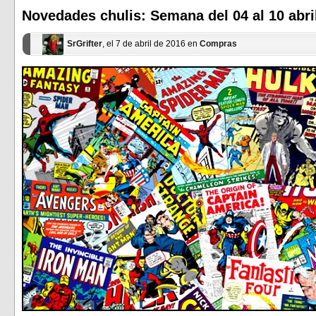
una
una
ventana
ventana
Novedades chulis: Semana del 04 al 10 abri
nueva)
nueva)
SrGrifter
, el 7 de abril de 2016 en
Compras