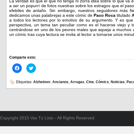
La verdad es que el que no tenga ni zorra idea sobre lo que va 
a ser un popurrí de fotos nuestras sobre los estragos que el pas
efebiles de antaño. Sin embargo, nuestros seguidores más fi
dedicamos unas palabrejas a este cómic de
Paco Roca
titulado
A
a todos los lectores por lo emotivo de su argumento. Y es que
perspectiva, un tema tan peculiar como es el hacerse viejo y t
centrándose en uno de los peores males que aqueja a muchos 
un cómic tras cuya lectura se invita al lector a tomarse unos minu
Comparte esto:
Haz
Haz
clic
clic
para
para
compartir
compartir
en
en
Etiquetas:
Alzheimer
,
Ancianos
,
Arrugas
,
Cine
,
Cómics
,
Noticias
,
Pac
Facebook
Twitter
(Se
(Se
abre
abre
en
en
una
una
ventana
ventana
nueva)
nueva)
Copyright 2015 Vas Tú Listo - All Rights Reserved.