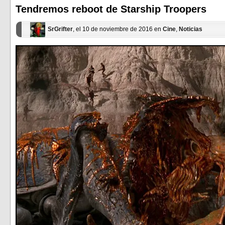
una
una
ventana
ventana
Tendremos reboot de Starship Troopers
nueva)
nueva)
SrGrifter
, el 10 de noviembre de 2016 en
Cine
,
Noticias