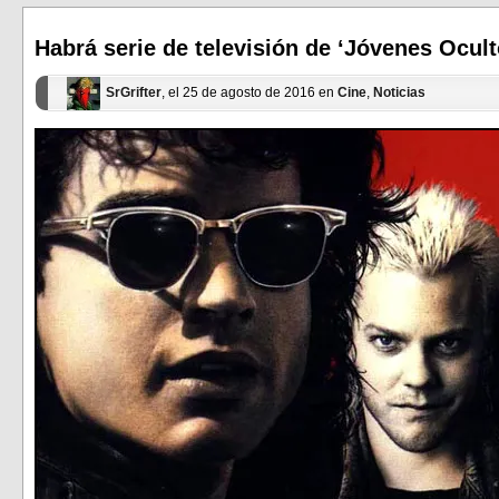
abre
abre
en
en
una
una
ventana
ventana
Habrá serie de televisión de ‘Jóvenes Ocult
nueva)
nueva)
SrGrifter
, el 25 de agosto de 2016 en
Cine
,
Noticias