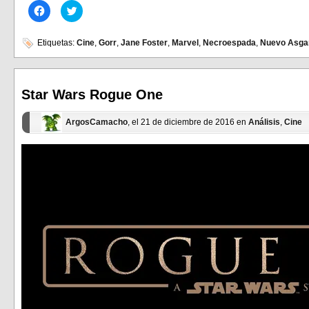
Haz
Haz
clic
clic
para
para
compartir
compartir
en
en
Etiquetas:
Cine
,
Gorr
,
Jane Foster
,
Marvel
,
Necroespada
,
Nuevo Asga
Facebook
Twitter
(Se
(Se
abre
abre
en
en
una
una
ventana
ventana
Star Wars Rogue One
nueva)
nueva)
ArgosCamacho
, el 21 de diciembre de 2016 en
Análisis
,
Cine