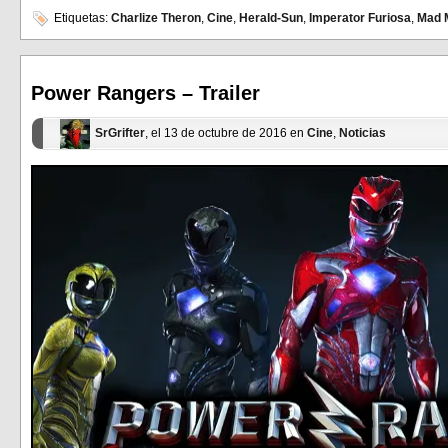
compartir
compartir
en
en
Etiquetas:
Charlize Theron
,
Cine
,
Herald-Sun
,
Imperator Furiosa
,
Mad 
Facebook
Twitter
(Se
(Se
abre
abre
en
en
una
una
ventana
ventana
Power Rangers – Trailer
nueva)
nueva)
SrGrifter
, el 13 de octubre de 2016 en
Cine
,
Noticias