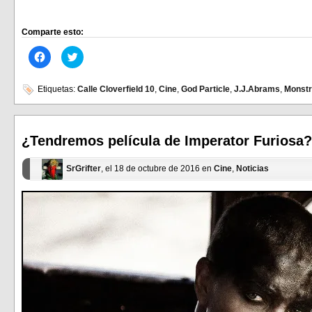
Comparte esto:
Haz
Haz
clic
clic
para
para
compartir
compartir
en
en
Etiquetas:
Calle Cloverfield 10
,
Cine
,
God Particle
,
J.J.Abrams
,
Monst
Facebook
Twitter
(Se
(Se
abre
abre
en
en
una
una
ventana
ventana
¿Tendremos película de Imperator Furiosa?
nueva)
nueva)
SrGrifter
, el 18 de octubre de 2016 en
Cine
,
Noticias