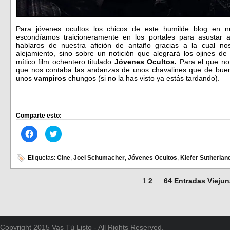
Para jóvenes ocultos los chicos de este humilde blog en 
escondíamos traicioneramente en los portales para asustar
hablaros de nuestra afición de antaño gracias a la cual
alejamiento, sino sobre un notición que alegrará los ojines d
mítico film ochentero titulado
Jóvenes Ocultos.
Para el que no 
que nos contaba las andanzas de unos chavalines que de buen
unos
vampiros
chungos (si no la has visto ya estás tardando).
Comparte esto:
Haz
Haz
clic
clic
para
para
compartir
compartir
en
en
Etiquetas:
Cine
,
Joel Schumacher
,
Jóvenes Ocultos
,
Kiefer Sutherlan
Facebook
Twitter
(Se
(Se
abre
abre
1
2
…
64
Entradas Vieju
en
en
una
una
ventana
ventana
nueva)
nueva)
Copyright 2015 Vas Tú Listo - All Rights Reserved.