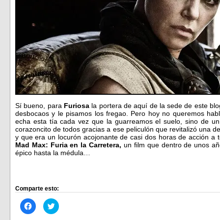
Sí bueno, para
Furiosa
la portera de aquí de la sede de este b
desbocaos y le pisamos los fregao. Pero hoy no queremos habl
echa esta tía cada vez que la guarreamos el suelo, sino de u
corazoncito de todos gracias a ese peliculón que revitalizó una 
y que era un locurón acojonante de casi dos horas de acción a 
Mad Max: Furia en la Carretera,
un film que dentro de unos año
épico hasta la médula…
Comparte esto:
Haz
Haz
clic
clic
para
para