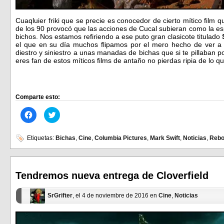
Cuaqluier friki que se precie es conocedor de cierto mítico film qu
de los 90 provocó que las acciones de Cucal subieran como la es
bichos. Nos estamos refiriendo a ese puto gran clasicote titulado
el que en su día muchos flipamos por el mero hecho de ver a u
diestro y siniestro a unas manadas de bichas que si te pillaban p
eres fan de estos míticos films de antaño no pierdas ripia de lo
Comparte esto:
Haz
Haz
clic
clic
para
para
compartir
compartir
en
en
Etiquetas:
Bichas
,
Cine
,
Columbia Pictures
,
Mark Swift
,
Noticias
,
Rebo
Facebook
Twitter
(Se
(Se
abre
abre
en
en
una
una
ventana
ventana
Tendremos nueva entrega de Cloverfield
nueva)
nueva)
SrGrifter
, el 4 de noviembre de 2016 en
Cine
,
Noticias