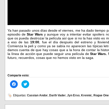
Ya han pasado unos días desde el viernes, me ha dado tiempo p
episodio de
Star Wars
y aunque voy a intentar evitar spoilers 
que os pueda destrozar la película así que si no la has visto es 
a eso de las
19:00
, fue el día después del estreno y llovie
Comienza la peli y como ya se sabía no aparecen las típicas letr
damos cuenta de que hay cosas que a la hora de contar la histo
la línea de acción que puede seguir una película de
Star Wars.
N
futuro, recuerdos, cosas que no hemos visto en la saga.
Comparte esto:
Haz
Haz
clic
clic
para
para
compartir
compartir
en
en
Etiquetas:
Cassian Andor
,
Darth Vader
,
Jyn Erso
,
Krennic
,
Rogue One
Facebook
Twitter
(Se
(Se
abre
abre
en
en