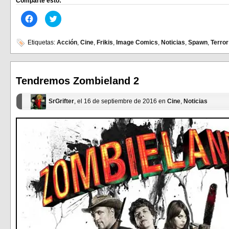
Comparte esto:
Haz
Haz
clic
clic
para
para
compartir
compartir
en
en
Etiquetas:
Acción
,
Cine
,
Frikis
,
Image Comics
,
Noticias
,
Spawn
,
Terror
Facebook
Twitter
(Se
(Se
abre
abre
en
en
una
una
ventana
ventana
Tendremos Zombieland 2
nueva)
nueva)
SrGrifter
, el 16 de septiembre de 2016 en
Cine
,
Noticias