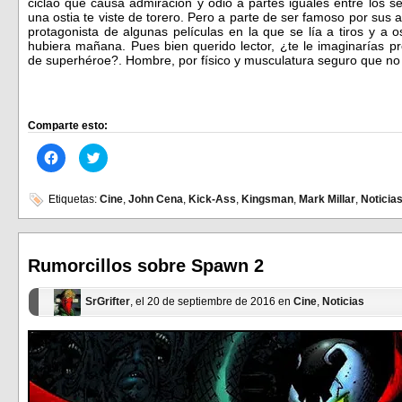
ciclao que causa admiración y odio a partes iguales entre los s
una ostia te viste de torero. Pero a parte de ser famoso por su
protagonista de algunas películas en la que se lía a tiros y a 
hubiera mañana. Pues bien querido lector, ¿te le imaginarías p
de superhéroe?. Hombre, por físico y musculatura seguro que no l
Comparte esto:
Haz
Haz
clic
clic
para
para
compartir
compartir
en
en
Etiquetas:
Cine
,
John Cena
,
Kick-Ass
,
Kingsman
,
Mark Millar
,
Noticia
Facebook
Twitter
(Se
(Se
abre
abre
en
en
una
una
ventana
ventana
Rumorcillos sobre Spawn 2
nueva)
nueva)
SrGrifter
, el 20 de septiembre de 2016 en
Cine
,
Noticias