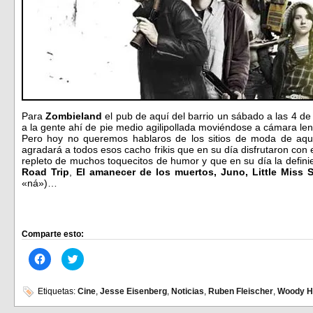
Para
Zombieland
el pub de aquí del barrio un sábado a las 4 d
a la gente ahí de pie medio agilipollada moviéndose a cámara lent
Pero hoy no queremos hablaros de los sitios de moda de aquí 
agradará a todos esos cacho frikis que en su día disfrutaron con
repleto de muchos toquecitos de humor y que en su día la defin
Road Trip
,
El amanecer de los muertos, Juno, Little Miss 
«ná»)…
Comparte esto:
Haz
Haz
clic
clic
para
para
compartir
compartir
en
en
Etiquetas:
Cine
,
Jesse Eisenberg
,
Noticias
,
Ruben Fleischer
,
Woody H
Facebook
Twitter
(Se
(Se