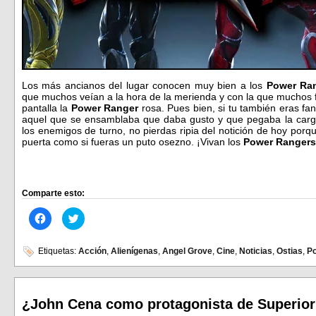
Los más ancianos del lugar conocen muy bien a los
Power Ra
que muchos veían a la hora de la merienda y con la que muchos
pantalla la
Power Ranger
rosa. Pues bien, si tu también eras fan
aquel que se ensamblaba que daba gusto y que pegaba la cargo
los enemigos de turno, no pierdas ripia del notición de hoy porqu
puerta como si fueras un puto osezno. ¡Vivan los
Power Ranger
Comparte esto:
Haz
Haz
clic
clic
para
para
compartir
compartir
en
en
Etiquetas:
Acción
,
Alienígenas
,
Angel Grove
,
Cine
,
Noticias
,
Ostias
,
P
Facebook
Twitter
(Se
(Se
abre
abre
en
en
una
una
ventana
ventana
¿John Cena como protagonista de Superio
nueva)
nueva)