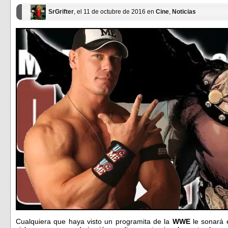
SrGrifter
, el 11 de octubre de 2016 en
Cine
,
Noticias
Cualquiera que haya visto un programita de la
WWE
le sonará 