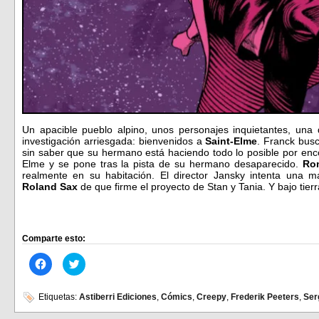
Un apacible pueblo alpino, unos personajes inquietantes, una 
investigación arriesgada: bienvenidos a
Saint-Elme
. Franck busc
sin saber que su hermano está haciendo todo lo posible por enc
Elme y se pone tras la pista de su hermano desaparecido.
Ro
realmente en su habitación. El director Jansky intenta una 
Roland Sax
de que firme el proyecto de Stan y Tania. Y bajo tierr
Comparte esto:
Haz
Haz
clic
clic
para
para
compartir
compartir
en
en
Etiquetas:
Astiberri Ediciones
,
Cómics
,
Creepy
,
Frederik Peeters
,
Ser
Facebook
Twitter
(Se
(Se