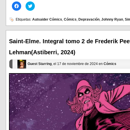
Haz
Haz
clic
clic
para
para
compartir
compartir
en
en
Etiquetas:
Autsaider Cómics
,
Cómics
,
Depravación
,
Johnny Ryan
,
Si
Facebook
Twitter
(Se
(Se
abre
abre
en
en
una
una
ventana
ventana
Saint-Elme. Integral tomo 2 de Frederik Pee
nueva)
nueva)
Lehman(Astiberri, 2024)
Guest Starring
, el 17 de noviembre de 2024 en
Cómics