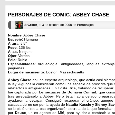
en
en
Facebook
Twitter
(Se
(Se
abre
abre
en
en
PERSONAJES DE COMIC: ABBEY CHASE
una
una
ventana
ventana
nueva)
nueva)
SrGrifter
, el 3 de octubre de 2008 en
Personajes
Nombre
: Abbey Chase
Especie:
Humana
Altura
: 5’8″
Peso
: 135 lbs
Alias:
Ninguno
Ojos
: Verdes
Pelo
: Rubio
Especialidades
: Arqueología, antigüedades, lenguas extranj
pequeñas
Lugar de nacimiento
: Boston, Massachusetts
Abbey Chase
es una experta arqueóloga, que actúa casi siempr
la ley. Algunos la consideran como una especie de proscrita que
artefactos y antigüedades. En Costa Rica, tratando de recuperar
fue capturada por los secuaces de
Donavin Conrad,
que consi
tras arrebatárselo a Abbey. Pero ésta había dejado preparada
ayudaron a escapar. Consiguió recuperar el cráneo, aunque
cascada de no ser por la ayuda de
Natalia Kassle
y
Sidney Sa
se le pidió unirse a esa organización secreta de la que formaban 
por
Deuce
, un ex agente de MI6, para ayudar a combatir la a