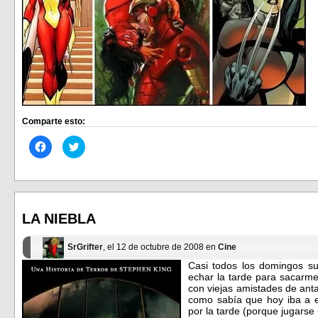
Comparte esto:
Haz
Haz
clic
clic
para
para
compartir
compartir
en
en
Facebook
Twitter
(Se
(Se
abre
abre
en
en
LA NIEBLA
una
una
ventana
ventana
nueva)
nueva)
SrGrifter
, el 12 de octubre de 2008 en
Cine
Casi todos los domingos sue
echar la tarde para sacarme 
con viejas amistades de anta
como sabía que hoy iba a e
por la tarde (porque jugarse