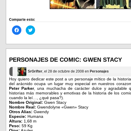
Comparte esto:
Haz
Haz
clic
clic
para
para
compartir
compartir
en
en
Facebook
Twitter
(Se
(Se
abre
abre
en
en
PERSONAJES DE COMIC: GWEN STACY
una
una
ventana
ventana
nueva)
nueva)
SrGrifter
, el 28 de octubre de 2008 en
Personajes
Hoy quiero dedicar este post a un personaje mítico de la histori
del arácnido ocupa un lugar muy especial en nuestros corazon
Peter Parker
, una muchacha de carácter dulce y agradable qu
historias más memorables y emotivas de la historia de los comi
cuando la leí…, ¿qué pasa?).
Nombre Original:
Gwen Stacy
Nombre Real:
Gwendolyne «Gwen» Stacy
Otros Alias:
Gwendy
Especie:
Humana
Altura:
1,68 m
Peso:
59 Kg
Ojos:
Azules