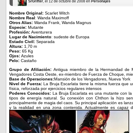
SrGrifter
, el 12 de octubre de 2008 en
Personajes
Nombre Original:
Scarlet Witch
Nombre Real
: Wanda Maximoff
Otros Alias:
Wanda Frank, Wanda Magnus
Especie:
Mutante
Profesión:
Aventurera
Lugar de Nacimiento
: sudeste de Europa
Estado Civil:
Separada
Altura:
1,70 m
Peso:
65 Kg
Ojos:
Azules
Pelo:
Castaño
Grupo de Afiliación:
Antigua miembro de la Hermandad de Mu
Vengadores Costa Oeste, ex-miembro de Fuerza de Choque, mie
Base de Operaciones:
Mansión de los Vengadores, Nueva York
Nivel de Fuerza:
La Bruja Escarlata tiene la misma fuerza que u
física, reforzada por ejercicios regulares intensos
Poderes Conocidos:
La Bruja Escarlata es una mutante con la 
tipos de energía natural. Su conexión con Chthon la hizo sen
principalmente de magia del caos. Su principal aplicación es lanz
y la realidad en una zona contenida. Actualmente es capaz d