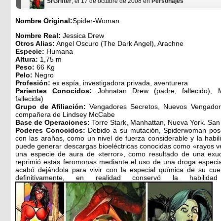
SrGrifter
, el 17 de octubre de 2008 en
Personajes
Nombre Original:
Spider-Woman
Nombre Real:
Jessica Drew
Otros Alias:
Angel Oscuro (The Dark Angel), Arachne
Especie:
Humana
Altura:
1,75 m
Peso:
66 Kg
Pelo:
Negro
Profesión:
ex espía, investigadora privada, aventurera
Parientes Conocidos:
Johnatan Drew (padre, fallecido), 
fallecida)
Grupo de Afiliación:
Vengadores Secretos, Nuevos Vengador
compañera de Lindsey McCabe
Base de Operaciones:
Torre Stark, Manhattan, Nueva York. San 
Poderes Conocidos:
Debido a su mutación, Spiderwoman pos
con las arañas, como un nivel de fuerza considerable y la habi
puede generar descargas bioeléctricas conocidas como «rayos
una especie de aura de «terror», como resultado de una exud
reprimió estas feromonas mediante el uso de una droga especia
acabó dejándola para vivir con la especial química de su cu
definitivamente, en realidad conservó la habil