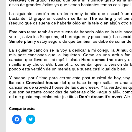
disco de grandes éxitos ya que tienen bastantes temas casi igual
La siguiente canción es un tema muy bonito que escuché un d
bastante. El grupo en cuestión se llama
The calling
y el tema
(seguro que os suena de haberla oído en la tele o en algún otro si
Este otro tema también me suena de haberlo oído en la tele hace
veo…, salvo los Simpsons, el hormiguero y poco más). La canció
Simple plan
y estoy seguro de que también os debe de sonar de
La siguiente canción se la voy a dedicar a mi coleguilla
Almu
, 
mis post canciones que la inquieten. Como es una ardua fan
canción que llevo en mi mp4 titulada
Here comes the sun
y qu
ritmillo muy chulo. ¡Ah, bueno!…, comentar que la versión de l
pongo esta versión de un menda que suena casi igual de bien.
Y bueno, por último para cerrar este post musical de hoy, vo
llamado
Crowded
house
del que hace tiempo salía un anunc
canciones de crowded house de las que crees». Y la verdad es qu
que son bastante conocidas de haberlas oído «aquí o allí», com
mí me gusta especialmente (se titula
Don’t dream it’s over
). Ale
Comparte esto:
Haz
Haz
clic
clic
para
para
compartir
compartir