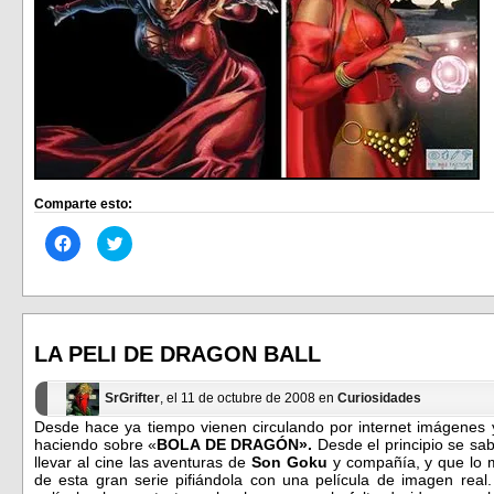
Comparte esto:
Haz
Haz
clic
clic
para
para
compartir
compartir
en
en
Facebook
Twitter
(Se
(Se
abre
abre
en
en
LA PELI DE DRAGON BALL
una
una
ventana
ventana
nueva)
nueva)
SrGrifter
, el 11 de octubre de 2008 en
Curiosidades
Desde hace ya tiempo vienen circulando por internet imágenes y
haciendo sobre «
BOLA DE DRAGÓN».
Desde el principio se sa
llevar al cine las aventuras de
Son Goku
y compañía, y que lo m
de esta gran serie pifiándola con una película de imagen rea