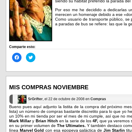
siendo su hábitat preferido la parada del
Por eso me he decidido a dedicarlas u
merecen un homenaje debido a ese «don
Como usuario de transporte público, se 
a paradas de bus se refiere: las que la g
Comparte esto:
Haz
Haz
clic
clic
para
para
compartir
compartir
en
en
Facebook
Twitter
(Se
(Se
abre
abre
en
en
MIS COMPRAS NOVIEMBRE
una
una
ventana
ventana
nueva)
nueva)
SrGrifter
, el 22 de octubre de 2008 en
Compras
Bueno pues aquí adjunto la listita de la compra del próximo mes,
lista) un número de compras bastante discretito para lo que yo
un 10% en mi tienda por ser el mes de mi cumple, así que no me
Mark Millar
y
Brian Hitch
en la serie de los
4F,
que ya veremos s
en su primer volumen de
The Ultimates.
Y también destaco como
línea
Marvel Gold
con esa epopeya galáctica de
Jim Starlin
tit