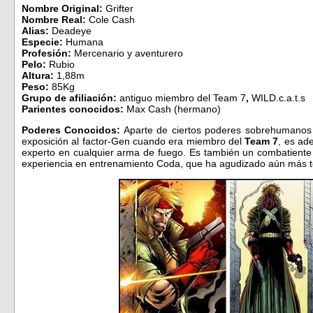
Nombre Original:
Grifter
Nombre Real:
Cole Cash
Alias:
Deadeye
Especie:
Humana
Profesión:
Mercenario y aventurero
Pelo:
Rubio
Altura:
1,88m
Peso:
85Kg
Grupo de afiliación:
antiguo miembro del Team 7
,
WILD.c.a.t.s
Parientes conocidos:
Max Cash (hermano)
Poderes Conocidos:
Aparte de ciertos poderes sobrehumanos 
exposición al factor-Gen cuando era miembro del
Team 7
, es ad
experto en cualquier arma de fuego. Es también un combatiente
experiencia en entrenamiento Coda, que ha agudizado aún más t