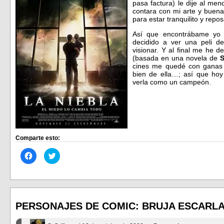
pasa factura) le dije al men
contara con mi arte y buena
para estar tranquilito y repo
Así que encontrábame yo 
decidido a ver una peli d
visionar. Y al final me he d
(basada en una novela de
S
cines me quedé con ganas 
bien de ella…; así que hoy
verla como un campeón.
Comparte esto:
Haz
Haz
clic
clic
para
para
compartir
compartir
en
en
Facebook
Twitter
(Se
(Se
abre
abre
en
en
PERSONAJES DE COMIC: BRUJA ESCARL
una
una
ventana
ventana
nueva)
nueva)