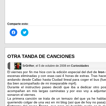
Comparte esto:
Haz
Haz
clic
clic
para
para
compartir
compartir
en
en
Facebook
Twitter
(Se
(Se
abre
abre
en
en
OTRA TANDA DE CANCIONES
una
una
ventana
ventana
nueva)
nueva)
SrGrifter
, el 5 de octubre de 2008 en
Curiosidades
El viernes por fin me hice con la edición especial del dvd de
Iron
escenas eliminadas y con esas casi 4 horas de extras. Tras hace
andando desde Callao hasta Ciudad lineal para coger el bus (fu
iba bien acompañado de mi inseparable mp4).
Durante el instructivo paseo decidí que iba a dedicar otro p
acompañan en mis largas caminatas y por eso voy a adjunta
sonaron el viernes.
La primera canción se trata de un temazo del que ya he hablad
queriendo colgar de una vez en mi blog (así que de hoy no pasa
Getaway
del grupo
Texas,
que para mi humilde gusto es la me