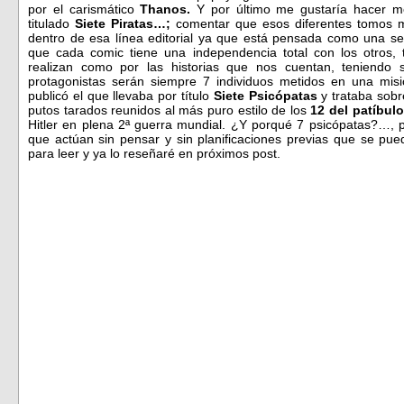
por el carismático
Thanos.
Y por último me gustaría hacer m
titulado
Siete Piratas…;
comentar que esos diferentes tomos 
dentro de esa línea editorial ya que está pensada como una se
que cada comic tiene una independencia total con los otros, 
realizan como por las historias que nos cuentan, teniendo
protagonistas serán siempre 7 individuos metidos en una m
publicó el que llevaba por título
Siete Psicópatas
y trataba sob
putos tarados reunidos al más puro estilo de
los
12 del patíbulo
Hitler en plena 2ª guerra mundial. ¿Y porqué 7 psicópatas?…,
que actúan sin pensar y sin planificaciones previas que se pue
para leer y ya lo reseñaré en próximos post.