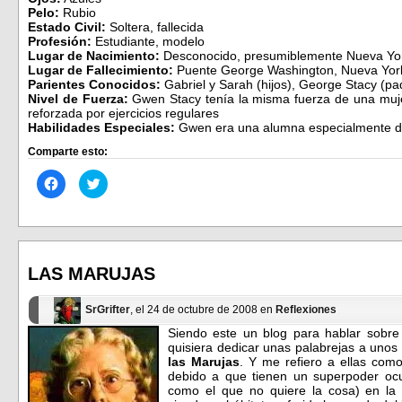
Pelo:
Rubio
Estado Civil:
Soltera, fallecida
Profesión:
Estudiante, modelo
Lugar de Nacimiento:
Desconocido, presumiblemente Nueva Yo
Lugar de Fallecimiento:
Puente George Washington, Nueva Yor
Parientes Conocidos:
Gabriel y Sarah (hijos), George Stacy (padre
Nivel de Fuerza:
Gwen Stacy tenía la misma fuerza de una mujer
reforzada por ejercicios regulares
Habilidades Especiales:
Gwen era una alumna especialmente do
Comparte esto:
Haz
Haz
clic
clic
para
para
compartir
compartir
en
en
Facebook
Twitter
(Se
(Se
abre
abre
en
en
LAS MARUJAS
una
una
ventana
ventana
nueva)
nueva)
SrGrifter
, el 24 de octubre de 2008 en
Reflexiones
Siendo este un blog para hablar sobre f
quisiera dedicar unas palabrejas a unos 
las Marujas
. Y me refiero a ellas como
debido a que tienen un superpoder ocul
como el que no quiere la cosa) en la p