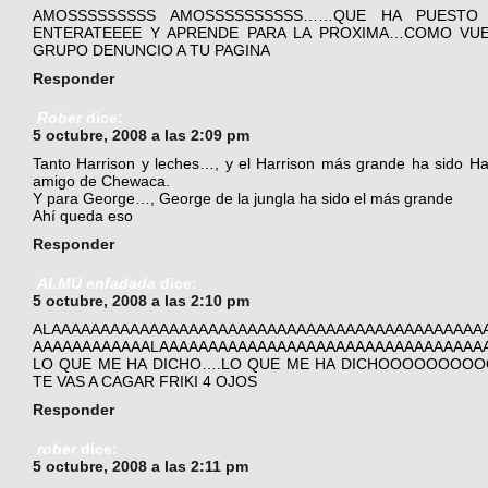
AMOSSSSSSSSS AMOSSSSSSSSSS……QUE HA PUESTO U
ENTERATEEEE Y APRENDE PARA LA PROXIMA…COMO VUE
GRUPO DENUNCIO A TU PAGINA
Responder
Rober
dice:
5 octubre, 2008 a las 2:09 pm
Tanto Harrison y leches…, y el Harrison más grande ha sido H
amigo de Chewaca.
Y para George…, George de la jungla ha sido el más grande
Ahí queda eso
Responder
ALMU enfadada
dice:
5 octubre, 2008 a las 2:10 pm
ALAAAAAAAAAAAAAAAAAAAAAAAAAAAAAAAAAAAAAAAAAAAA
AAAAAAAAAAAALAAAAAAAAAAAAAAAAAAAAAAAAAAAAAAAAA
LO QUE ME HA DICHO….LO QUE ME HA DICHOOOOOO
TE VAS A CAGAR FRIKI 4 OJOS
Responder
rober
dice:
5 octubre, 2008 a las 2:11 pm