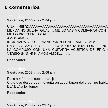
8 comentarios
Almu
dice:
5 octubre, 2008 a las 2:04 pm
UNA MIERDAAAAAAAAAAAAAAAAAAAAAAAAAAAAAAAAAAAA
MENDA NO SUENA IGUAL…. ME LO VAS A COMPARAR CON 
ME LO DICES EN LA CALLE….
AMOS AMOS….
INDIGNADA SIGO… UNA VERSION PONE…AMOS AMOS
UN CLASICAZO DE GEORGE, COMPUESTA 100% POR EL, INCL
LA COMPUSO CON UNA GUITARRA ACUSTICA DE ERIC
VERSIONNNNNNN, AMOS AMOS……….
Responder
rober
dice:
5 octubre, 2008 a las 2:06 pm
Pues a mí no me suena mal, joé…
Claro que desde que me quitaron aquel tapón del oído, me hablas
BLA BLA a lo Homer
Responder
YO otra vez
dice:
5 octubre, 2008 a las 2:07 pm