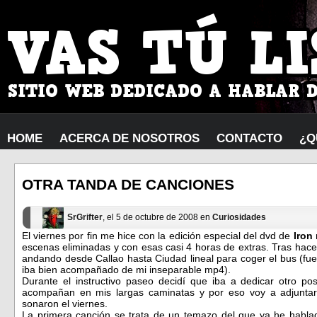
HOME
ACERCA DE NOSOTROS
CONTACTO
¿Q
OTRA TANDA DE CANCIONES
SrGrifter
, el 5 de octubre de 2008 en
Curiosidades
El viernes por fin me hice con la edición especial del dvd de
Iron
escenas eliminadas y con esas casi 4 horas de extras. Tras hace
andando desde Callao hasta Ciudad lineal para coger el bus (fu
iba bien acompañado de mi inseparable mp4).
Durante el instructivo paseo decidí que iba a dedicar otro p
acompañan en mis largas caminatas y por eso voy a adjunta
sonaron el viernes.
La primera canción se trata de un temazo del que ya he hablad