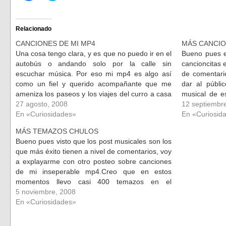
para
para
compartir
compartir
en
en
Facebook
Twitter
(Se
(Se
Relacionado
abre
abre
en
en
CANCIONES DE MI MP4
MÁS CANCIO
una
una
ventana
ventana
Una cosa tengo clara, y es que no puedo ir en el
Bueno pues en
nueva)
nueva)
autobús o andando solo por la calle sin
cancioncitas 
escuchar música. Por eso mi mp4 es algo así
de comentari
como un fiel y querido acompañante que me
dar al públi
ameniza los paseos y los viajes del curro a casa
musical de e
y viceversa. Si…
27 agosto, 2008
mi mp4 y he 
12 septiembr
En «Curiosidades»
En «Curiosid
MÁS TEMAZOS CHULOS
Bueno pues visto que los post musicales son los
que más éxito tienen a nivel de comentarios, voy
a explayarme con otro posteo sobre canciones
de mi inseperable mp4.Creo que en estos
momentos llevo casi 400 temazos en el
susodicho (todos ellos tienen su encanto) así
5 noviembre, 2008
que me cuesta horrores…
En «Curiosidades»