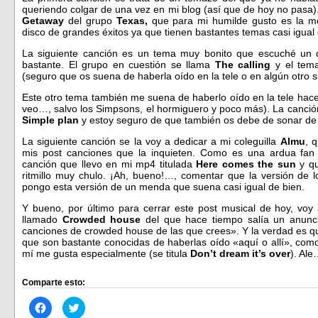
queriendo colgar de una vez en mi blog (así que de hoy no pasa
Getaway
del grupo
Texas,
que para mi humilde gusto es la me
disco de grandes éxitos ya que tienen bastantes temas casi igual
La siguiente canción es un tema muy bonito que escuché un d
bastante. El grupo en cuestión se llama
The calling
y el tema
(seguro que os suena de haberla oído en la tele o en algún otro si
Este otro tema también me suena de haberlo oído en la tele hace
veo…, salvo los Simpsons, el hormiguero y poco más). La canció
Simple plan
y estoy seguro de que también os debe de sonar de
La siguiente canción se la voy a dedicar a mi coleguilla
Almu
, 
mis post canciones que la inquieten. Como es una ardua fan
canción que llevo en mi mp4 titulada
Here comes the sun
y qu
ritmillo muy chulo. ¡Ah, bueno!…, comentar que la versión de l
pongo esta versión de un menda que suena casi igual de bien.
Y bueno, por último para cerrar este post musical de hoy, vo
llamado
Crowded
house
del que hace tiempo salía un anunc
canciones de crowded house de las que crees». Y la verdad es qu
que son bastante conocidas de haberlas oído «aquí o allí», com
mí me gusta especialmente (se titula
Don’t dream it’s over
). Ale
Comparte esto:
Haz
Haz
clic
clic