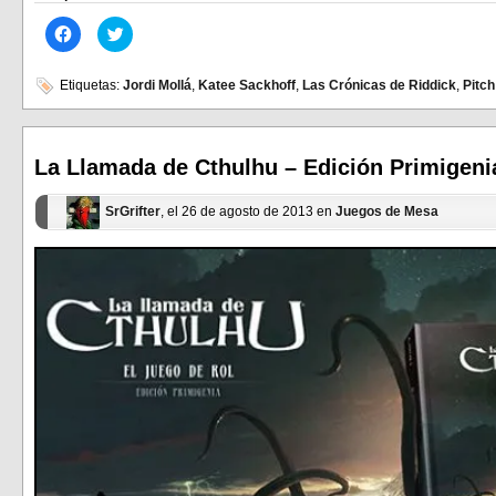
Haz
Haz
clic
clic
para
para
compartir
compartir
en
en
Etiquetas:
Jordi Mollá
,
Katee Sackhoff
,
Las Crónicas de Riddick
,
Pitch
Facebook
Twitter
(Se
(Se
abre
abre
en
en
una
una
ventana
ventana
La Llamada de Cthulhu – Edición Primigeni
nueva)
nueva)
SrGrifter
, el 26 de agosto de 2013 en
Juegos de Mesa