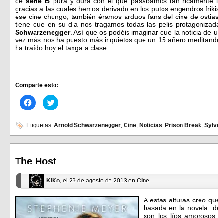
de
serie B
pura y dura con el que pasábamos tan ricamente l
gracias a las cuales hemos derivado en los putos engendros frik
ese cine chungo, también éramos arduos fans del cine de ostia
tiene que en su día nos tragamos todas las pelis protagoniza
Schwarzenegger
. Así que os podéis imaginar que la noticia de 
vez más nos ha puesto más inquietos que un 15 añero meditando 
ha traído hoy el tanga a clase…
Comparte esto:
Haz
Haz
clic
clic
para
para
compartir
compartir
en
en
Etiquetas:
Arnold Schwarzenegger
,
Cine
,
Noticias
,
Prison Break
,
Sylv
Facebook
Twitter
(Se
(Se
abre
abre
en
en
una
una
ventana
ventana
The Host
nueva)
nueva)
KiKo
, el 29 de agosto de 2013 en
Cine
A estas alturas creo q
basada en la novela 
son los líos amorosos 