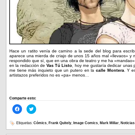
Hace un ratito venía de camino a la sede del blog para escri
aparece una mierda de criajo de unos 15 años mal «llevaos» y m
respondido que sí, que en una obra de teatro y me ha «mandao»
en la redacción de
Vas Tú Listo
, hoy me gustaría dedicar unas
me tiene más inquieto que un putero en la
calle Montera
. Y e
artistazos preferidos no es «pa» menos…
Comparte esto:
Haz
Haz
clic
clic
para
para
compartir
compartir
en
en
Etiquetas:
Cómics
,
Frank Quitely
,
Image Comics
,
Mark Millar
,
Noticias
Facebook
Twitter
(Se
(Se
abre
abre