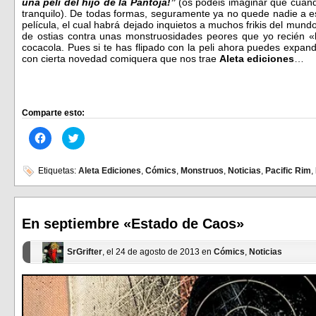
una peli del hijo de la Pantoja!”
(os podéis imaginar que cuando
tranquilo). De todas formas, seguramente ya no quede nadie a esta
película, el cual habrá dejado inquietos a muchos frikis del mun
de ostias contra unas monstruosidades peores que yo recién «
cocacola. Pues si te has flipado con la peli ahora puedes expand
con cierta novedad comiquera que nos trae
Aleta ediciones
…
Comparte esto:
Haz
Haz
clic
clic
para
para
compartir
compartir
en
en
Etiquetas:
Aleta Ediciones
,
Cómics
,
Monstruos
,
Noticias
,
Pacific Rim
,
Facebook
Twitter
(Se
(Se
abre
abre
en
en
una
una
ventana
ventana
En septiembre «Estado de Caos»
nueva)
nueva)
SrGrifter
, el 24 de agosto de 2013 en
Cómics
,
Noticias