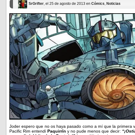
SrGrifter
, el 25 de agosto de 2013 en
Cómics
,
Noticias
Joder espero que no os haya pasado como a mí que la primera ve
Pacific Rim entendí
Paquirrín
y no pude menos que decir:
“¡Ost