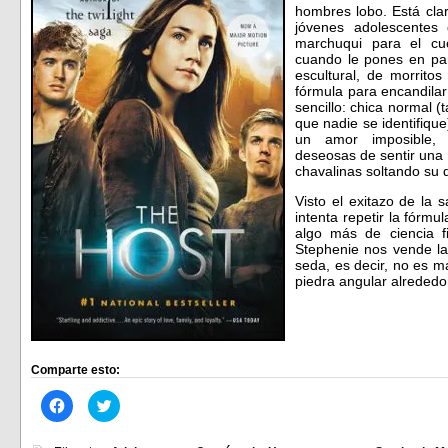
hombres lobo. Está clar
jóvenes adolescente
marchuqui para el cu
cuando le pones en pan
escultural, de morrito
fórmula para encandilar
sencillo: chica normal 
que nadie se identifiq
un amor imposible, 
deseosas de sentir una r
chavalinas soltando su d
Visto el exitazo de la 
intenta repetir la fórm
algo más de ciencia f
Stephenie nos vende la
seda, es decir, no es m
piedra angular alrededo
Comparte esto:
Haz
Haz
clic
clic
para
para
compartir
compartir