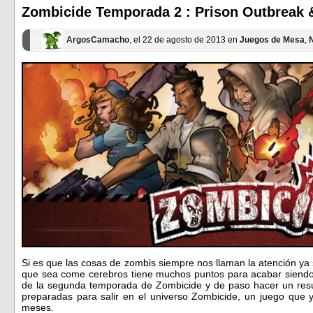
una
una
ventana
ventana
Zombicide Temporada 2 : Prison Outbreak &
nueva)
nueva)
ArgosCamacho
, el 22 de agosto de 2013 en
Juegos de Mesa
,
N
Si es que las cosas de zombis siempre nos llaman la atención ya s
que sea come cerebros tiene muchos puntos para acabar siendo
de la segunda temporada de Zombicide y de paso hacer un res
preparadas para salir en el universo Zombicide, un juego que
meses.