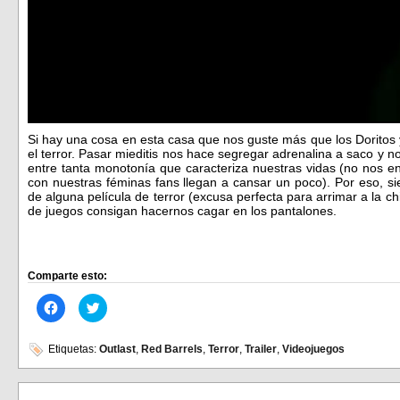
Si hay una cosa en esta casa que nos guste más que los Doritos 
el terror. Pasar mieditis nos hace segregar adrenalina a saco y n
entre tanta monotonía que caracteriza nuestras vidas (no nos
con nuestras féminas fans llegan a cansar un poco). Por eso, s
de alguna película de terror (excusa perfecta para arrimar a la ch
de juegos consigan hacernos cagar en los pantalones.
Comparte esto:
Haz
Haz
clic
clic
para
para
compartir
compartir
en
en
Etiquetas:
Outlast
,
Red Barrels
,
Terror
,
Trailer
,
Videojuegos
Facebook
Twitter
(Se
(Se
abre
abre
en
en