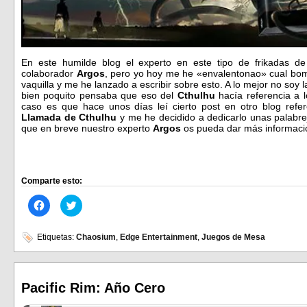
En este humilde blog el experto en este tipo de frikadas de
colaborador
Argos
, pero yo hoy me he «envalentonao» cual bom
vaquilla y me he lanzado a escribir sobre esto. A lo mejor no soy
bien poquito pensaba que eso del
Cthulhu
hacía referencia a l
caso es que hace unos días leí cierto post en otro blog refe
Llamada de Cthulhu
y me he decidido a dedicarlo unas palabr
que en breve nuestro experto
Argos
os pueda dar más informaci
Comparte esto:
Haz
Haz
clic
clic
para
para
compartir
compartir
en
en
Etiquetas:
Chaosium
,
Edge Entertainment
,
Juegos de Mesa
Facebook
Twitter
(Se
(Se
abre
abre
en
en
una
una
ventana
ventana
Pacific Rim: Año Cero
nueva)
nueva)