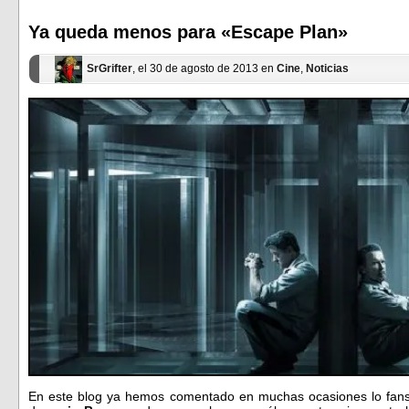
en
en
una
una
ventana
ventana
Ya queda menos para «Escape Plan»
nueva)
nueva)
SrGrifter
, el 30 de agosto de 2013 en
Cine
,
Noticias
En este blog ya hemos comentado en muchas ocasiones lo fans