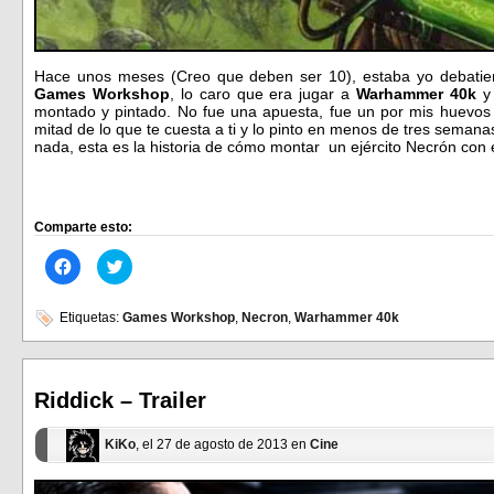
Hace unos meses (Creo que deben ser 10), estaba yo debatien
Games Workshop
, lo caro que era jugar a
Warhammer 40k
y 
montado y pintado. No fue una apuesta, fue un por mis huevos q
mitad de lo que te cuesta a ti y lo pinto en menos de tres semana
nada, esta es la historia de cómo montar un ejército Necrón con 
Comparte esto:
Haz
Haz
clic
clic
para
para
compartir
compartir
en
en
Etiquetas:
Games Workshop
,
Necron
,
Warhammer 40k
Facebook
Twitter
(Se
(Se
abre
abre
en
en
una
una
ventana
ventana
Riddick – Trailer
nueva)
nueva)
KiKo
, el 27 de agosto de 2013 en
Cine