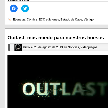
Haz
Haz
clic
clic
para
para
compartir
compartir
en
en
Etiquetas:
Cómics
,
ECC ediciones
,
Estado de Caos
,
Vértigo
Facebook
Twitter
(Se
(Se
abre
abre
en
en
una
una
ventana
ventana
Outlast, más miedo para nuestros huesos
nueva)
nueva)
KiKo
, el 23 de agosto de 2013 en
Noticias
,
Videojuegos