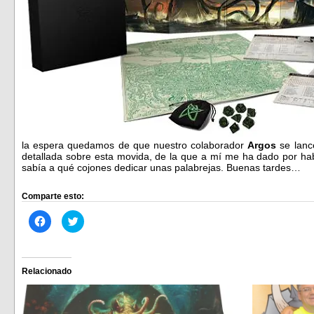
la espera quedamos de que nuestro colaborador
Argos
se lanc
detallada sobre esta movida, de la que a mí me ha dado por hab
sabía a qué cojones dedicar unas palabrejas. Buenas tardes…
Comparte esto:
Haz
Haz
clic
clic
para
para
compartir
compartir
en
en
Facebook
Twitter
(Se
(Se
Relacionado
abre
abre
en
en
una
una
ventana
ventana
nueva)
nueva)