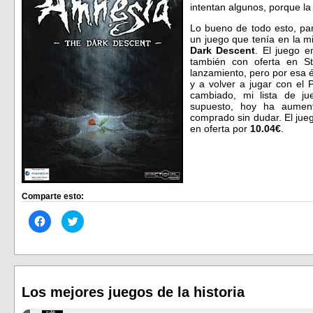
intentan algunos, porque l
Lo bueno de todo esto, par
un juego que tenía en la mi
Dark Descent
. El juego e
también con oferta en St
lanzamiento, pero por esa 
y a volver a jugar con e
cambiado, mi lista de 
supuesto, hoy ha aume
comprado sin dudar. El ju
en oferta por
10.04€
.
Comparte esto:
Haz
Haz
clic
clic
para
para
compartir
compartir
en
en
Facebook
Twitter
(Se
(Se
abre
abre
en
en
Los mejores juegos de la historia
una
una
ventana
ventana
nueva)
nueva)