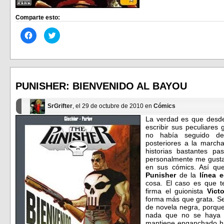
Comparte esto:
Haz
Haz
clic
clic
para
para
compartir
compartir
en
en
Facebook
Twitter
(Se
(Se
abre
abre
en
en
PUNISHER: BIENVENIDO AL BAYOU
una
una
ventana
ventana
nueva)
nueva)
SrGrifter
, el 29 de octubre de 2010 en
Cómics
La verdad es que desd
escribir sus peculiares 
no había seguido d
posteriores a la march
historias bastantes p
personalmente me gusta 
en sus cómics. Así q
Punisher
de la
línea 
cosa. El caso es que t
firma el guionista
Vict
forma más que grata. Se 
de novela negra, porque
nada que no se haya v
mantiene enganchado has