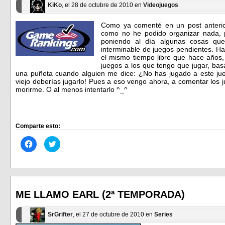
KiKo
, el 28 de octubre de 2010 en
Videojuegos
Como ya comenté en un post anterio
como no he podido organizar nada, p
poniendo al día algunas cosas que
interminable de juegos pendientes. H
el mismo tiempo libre que hace años, 
juegos a los que tengo que jugar, bas
una puñeta cuando alguien me dice: ¿No has jugado a este ju
viejo deberías jugarlo! Pues a eso vengo ahora, a comentar los
morirme. O al menos intentarlo ^_^
Comparte esto:
Haz
Haz
clic
clic
para
para
compartir
compartir
en
en
Facebook
Twitter
(Se
(Se
abre
abre
en
en
ME LLAMO EARL (2ª TEMPORADA)
una
una
ventana
ventana
nueva)
nueva)
SrGrifter
, el 27 de octubre de 2010 en
Series