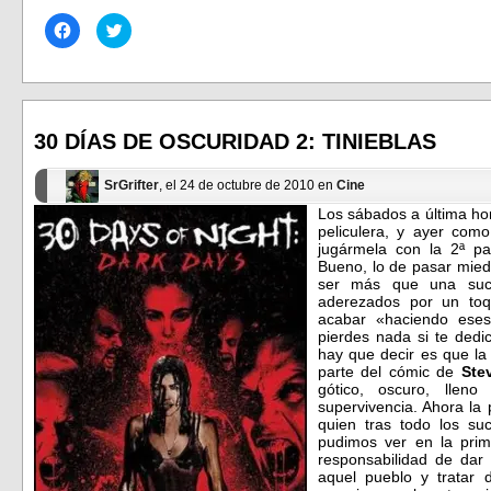
Haz
Haz
clic
clic
para
para
compartir
compartir
en
en
Facebook
Twitter
(Se
(Se
abre
abre
en
en
30 DÍAS DE OSCURIDAD 2: TINIEBLAS
una
una
ventana
ventana
nueva)
nueva)
SrGrifter
, el 24 de octubre de 2010 en
Cine
Los sábados a última ho
peliculera, y ayer co
jugármela con la 2ª pa
Bueno, lo de pasar miedi
ser más que una suce
aderezados por un toq
acabar «haciendo eses
pierdes nada si te dedi
hay que decir es que la 
parte del cómic de
Ste
gótico,
oscuro, lleno
supervivencia. Ahora la
quien tras todo los s
pudimos ver en la prime
responsabilidad de dar
aquel pueblo y tratar 