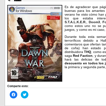
Es de agradecer que pá
buenas para los amantes 
verano he visto cómo han 
los que estaba inter
S.T.A.L.K.E.R.
,
Doom3
,
Fo
como estos uno no se pue
juegos, y como es mi caso, 
Durante toda esta sema
terroríficos debido a H
comentaros que ofertan t
de coña) han estado po
distribuidora
THQ
, como es
saga
Red Faction
, y dura
hará las delicias de 
descuento en todos los 
la primera y segunda parte,
Comparte esto:
Haz
Haz
clic
clic
para
para
compartir
compartir
en
en