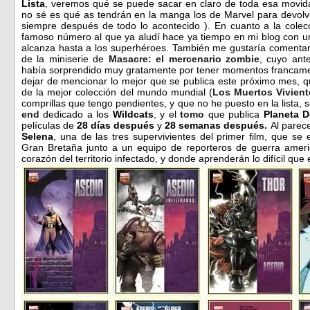
Lista
, veremos qué se puede sacar en claro de toda esa movi
no sé es qué as tendrán en la manga los de Marvel para devol
siempre después de todo lo acontecido ). En cuanto a la cole
famoso número al que ya aludí hace ya tiempo en mi blog con 
alcanza hasta a los superhéroes. También me gustaría comentar
de la miniserie de
Masacre: el mercenario zombie
, cuyo ant
había sorprendido muy gratamente por tener momentos francamen
dejar de mencionar lo mejor que se publica este próximo mes, q
de la mejor colección del mundo mundial (
Los Muertos Vivient
comprillas que tengo pendientes, y que no he puesto en la lista, 
end
dedicado a los
Wildcats
, y el
tomo
que publica
Planeta D
películas de
28 días después
y
28 semanas después.
Al parece
Selena
, una de las tres supervivientes del primer film, que se
Gran Bretaña junto a un equipo de reporteros de guerra amer
corazón del territorio infectado, y donde aprenderán lo difícil que e