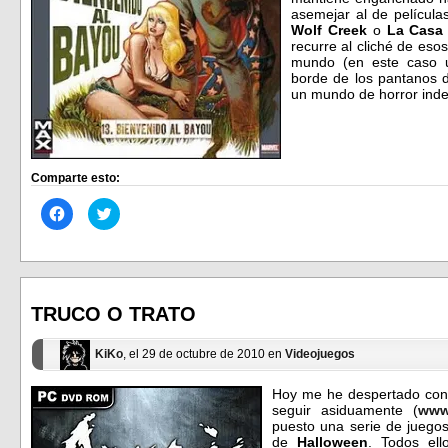
asemejar al de películ
Wolf Creek
o
La Casa
recurre al cliché de esos
mundo (en este caso u
borde de los pantanos 
un mundo de horror indes
Comparte esto:
Haz
Haz
clic
clic
para
para
compartir
compartir
en
en
Facebook
Twitter
(Se
(Se
abre
abre
en
en
TRUCO O TRATO
una
una
ventana
ventana
nueva)
nueva)
KiKo
, el 29 de octubre de 2010 en
Videojuegos
Hoy me he despertado con 
seguir asiduamente (
www
puesto una serie de juegos
de
Halloween
. Todos el