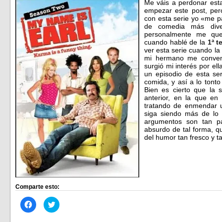
Me váis a perdonar est
empezar este post, per
con esta serie yo «me p
de comedia más dive
personalmente me q
cuando hablé de la
1ª 
ver esta serie cuando la
mi hermano me convenc
surgió mi interés por el
un episodio de esta se
comida, y así a lo tont
Bien es cierto que la 
anterior, en la que e
tratando de enmendar u
siga siendo más de lo
argumentos son tan pa
absurdo de tal forma, q
del humor tan fresco y ta
Comparte esto:
Haz
Haz
clic
clic
para
para
compartir
compartir