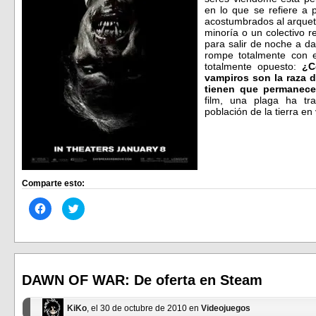
en lo que se refiere a 
acostumbrados al arquet
minoría o un colectivo r
para salir de noche a da
rompe totalmente con 
totalmente opuesto:
¿C
vampiros son la raza 
tienen que permanece
film, una plaga ha tr
población de la tierra en
Comparte esto:
Haz
Haz
clic
clic
para
para
compartir
compartir
en
en
Facebook
Twitter
(Se
(Se
abre
abre
en
en
DAWN OF WAR: De oferta en Steam
una
una
ventana
ventana
nueva)
nueva)
KiKo
, el 30 de octubre de 2010 en
Videojuegos