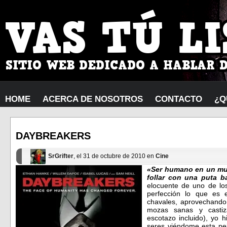
HOME
ACERCA DE NOSOTROS
CONTACTO
¿Q
DAYBREAKERS
SrGrifter
, el 31 de octubre de 2010 en
Cine
«Ser humano en un mu
follar con una puta b
elocuente de uno de los
perfección lo que es
chavales, aprovechand
mozas sanas y castiz
escotazo incluido), yo 
seres viéndome esta pel