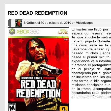
Facebook
Twitter
(Se
(Se
abre
abre
en
en
RED DEAD REDEMPTION
una
una
ventana
ventana
nueva)
nueva)
SrGrifter
, el 30 de octubre de 2010 en
Videojuegos
El martes me llegó por 
esperando meses y meses
Asi que anoche le metí m
haberlo jugado durante
una cosa:
esto es lo 
llevamos de añazo
(y 
pasado muchos juegos
desde el primer minuto
experiencia va a introdu
fuéramos el protagonist
en el pellejo de
Joh
chantajeado por el gobie
delincuentes con los qu
esta forma, el hilo argum
misiones principales qu
en la trama, acompaña
secundarias (que podemo
de un buen número de sec