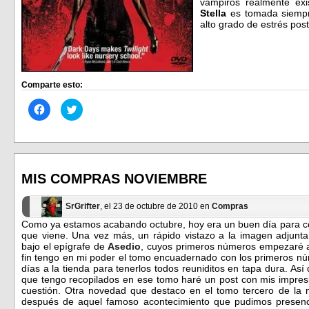
vampiros realmente ex
Stella
es tomada siemp
alto grado de estrés pos
Comparte esto:
Haz
Haz
clic
clic
para
para
compartir
compartir
en
en
Facebook
Twitter
(Se
(Se
abre
abre
en
en
MIS COMPRAS NOVIEMBRE
una
una
ventana
ventana
nueva)
nueva)
SrGrifter
, el 23 de octubre de 2010 en
Compras
Como ya estamos acabando octubre, hoy era un buen día para con
que viene. Una vez más, un rápido vistazo a la imagen adjunta, 
bajo el epígrafe de
Asedio
, cuyos primeros números empezaré a
fin tengo en mi poder el tomo encuadernado con los primeros nú
días a la tienda para tenerlos todos reuniditos en tapa dura. A
que tengo recopilados en ese tomo haré un post con mis impres
cuestión. Otra novedad que destaco en el tomo tercero de la
después de aquel famoso acontecimiento que pudimos presen