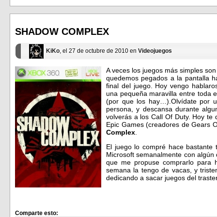
en
en
Facebook
Twitter
(Se
(Se
abre
abre
en
en
SHADOW COMPLEX
una
una
ventana
ventana
nueva)
nueva)
KiKo
, el 27 de octubre de 2010 en
Videojuegos
A veces los juegos más simples son 
quedemos pegados a la pantalla ha
final del juego. Hoy vengo hablar
una pequeña maravilla entre toda 
(por que los hay…).Olvídate por 
persona, y descansa durante algu
volverás a los Call Of Duty. Hoy te
Epic Games (creadores de Gears O
Complex
.
El juego lo compré hace bastante 
Microsoft semanalmente con algún d
que me propuse comprarlo para hi
semana la tengo de vacas, y trist
dedicando a sacar juegos del traste
Comparte esto: