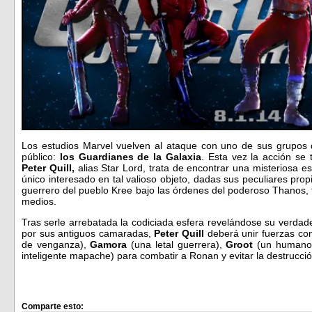
Los estudios Marvel vuelven al ataque con uno de sus grupos
público:
los Guardianes de la Galaxia
. Esta vez la acción se 
Peter Quill,
alias Star Lord, trata de encontrar una misteriosa e
único interesado en tal valioso objeto, dadas sus peculiares pr
guerrero del pueblo Kree bajo las órdenes del poderoso Thanos, 
medios.
Tras serle arrebatada la codiciada esfera revelándose su verdad
por sus antiguos camaradas,
Peter Quill
deberá unir fuerzas con
de venganza),
Gamora
(una letal guerrera),
Groot
(un humanoi
inteligente mapache) para combatir a Ronan y evitar la destrucció
Comparte esto: