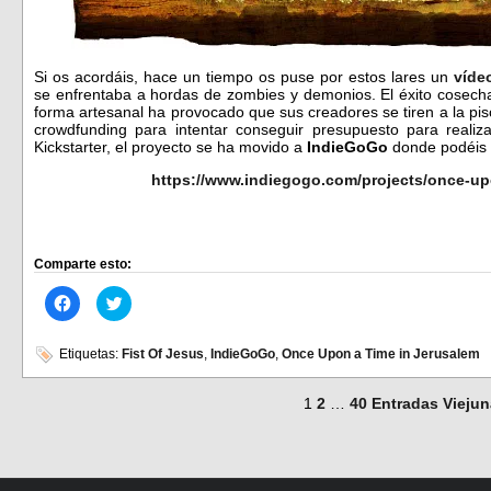
Si os acordáis, hace un tiempo os puse por estos lares un
víde
se enfrentaba a hordas de zombies y demonios. El éxito cosecha
forma artesanal ha provocado que sus creadores se tiren a la pi
crowdfunding para intentar conseguir presupuesto para realiz
Kickstarter, el proyecto se ha movido a
IndieGoGo
donde podéis 
https://www.indiegogo.com/projects/once-up
Comparte esto:
Haz
Haz
clic
clic
para
para
compartir
compartir
en
en
Etiquetas:
Fist Of Jesus
,
IndieGoGo
,
Once Upon a Time in Jerusalem
Facebook
Twitter
(Se
(Se
abre
abre
1
2
…
40
Entradas Vieju
en
en
una
una
ventana
ventana
nueva)
nueva)