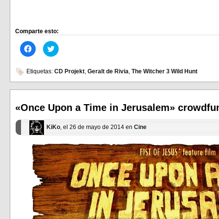
Comparte esto:
Haz
Haz
clic
clic
para
para
compartir
compartir
en
en
Etiquetas:
CD Projekt
,
Geralt de Rivia
,
The Witcher 3 Wild Hunt
Facebook
Twitter
(Se
(Se
abre
abre
en
en
una
una
ventana
ventana
«Once Upon a Time in Jerusalem» crowdfu
nueva)
nueva)
KiKo
, el 26 de mayo de 2014 en
Cine