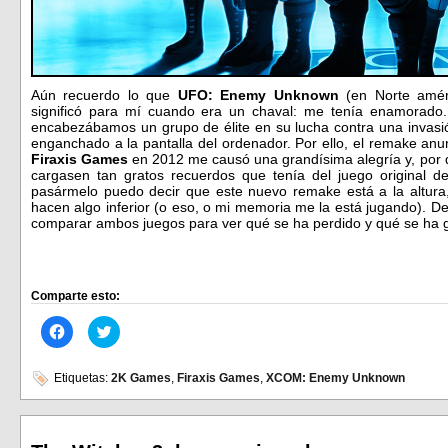
Aún recuerdo lo que
UFO: Enemy Unknown
(en Norte amér
significó para mí cuando era un chaval: me tenía enamorado
encabezábamos un grupo de élite en su lucha contra una invasi
enganchado a la pantalla del ordenador. Por ello, el remake an
Firaxis Games
en 2012 me causó una grandísima alegría y, por qu
cargasen tan gratos recuerdos que tenía del juego original d
pasármelo puedo decir que este nuevo remake está a la altura
hacen algo inferior (o eso, o mi memoria me la está jugando). De 
comparar ambos juegos para ver qué se ha perdido y qué se ha 
Comparte esto:
Haz
Haz
clic
clic
para
para
compartir
compartir
en
en
Etiquetas:
2K Games
,
Firaxis Games
,
XCOM: Enemy Unknown
Facebook
Twitter
(Se
(Se
abre
abre
en
en
una
una