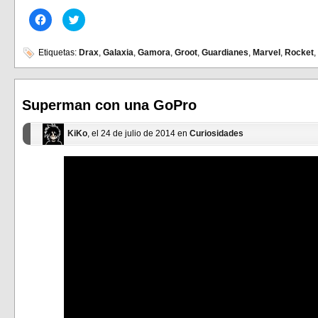
Haz
Haz
clic
clic
para
para
compartir
compartir
en
en
Etiquetas:
Drax
,
Galaxia
,
Gamora
,
Groot
,
Guardianes
,
Marvel
,
Rocket
,
Facebook
Twitter
(Se
(Se
abre
abre
en
en
una
una
ventana
ventana
Superman con una GoPro
nueva)
nueva)
KiKo
, el 24 de julio de 2014 en
Curiosidades