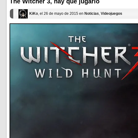
ventana
ventana
The Witcher 3, hay que jugarlo
nueva)
nueva)
KiKo
, el 26 de mayo de 2015 en
Noticias
,
Videojuegos