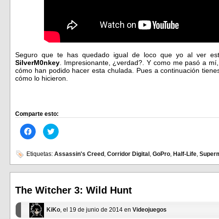
Seguro que te has quedado igual de loco que yo al ver e
SilverM0nkey
. Impresionante, ¿verdad?. Y como me pasó a mí, 
cómo han podido hacer esta chulada. Pues a continuación tiene
cómo lo hicieron.
Comparte esto:
Haz
Haz
clic
clic
para
para
compartir
compartir
en
en
Etiquetas:
Assassin's Creed
,
Corridor Digital
,
GoPro
,
Half-Life
,
Super
Facebook
Twitter
(Se
(Se
abre
abre
en
en
una
una
ventana
ventana
The Witcher 3: Wild Hunt
nueva)
nueva)
KiKo
, el 19 de junio de 2014 en
Videojuegos