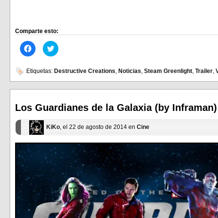
Comparte esto:
Haz
Haz
clic
clic
para
para
compartir
compartir
en
en
Etiquetas:
Destructive Creations
,
Noticias
,
Steam Greenlight
,
Trailer
,
Facebook
Twitter
(Se
(Se
abre
abre
en
en
una
una
ventana
ventana
Los Guardianes de la Galaxia (by Inframan)
nueva)
nueva)
KiKo
, el 22 de agosto de 2014 en
Cine