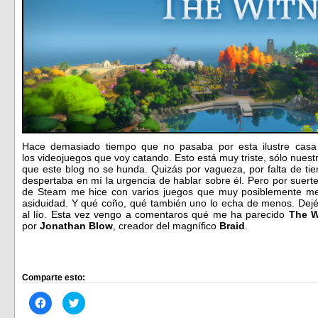
Hace demasiado tiempo que no pasaba por esta ilustre casa
los videojuegos que voy catando. Esto está muy triste, sólo nuest
que este blog no se hunda. Quizás por vagueza, por falta de t
despertaba en mí la urgencia de hablar sobre él. Pero por suert
de Steam me hice con varios juegos que muy posiblemente m
asiduidad. Y qué coño, qué también uno lo echa de menos. Dej
al lío. Esta vez vengo a comentaros qué me ha parecido
The W
por
Jonathan Blow
, creador del magnífico
Braid
.
Comparte esto:
Haz
Haz
clic
clic
para
para