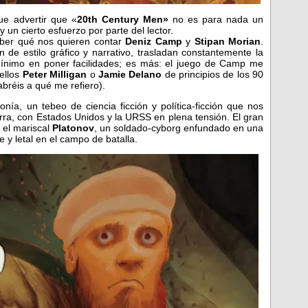
ue advertir que «
20th Century Men»
no es para nada un
 un cierto esfuerzo por parte del lector.
saber qué nos quieren contar
Deniz Camp
y
Stipan Morian
.
 de estilo gráfico y narrativo, trasladan constantemente la
ínimo en poner facilidades; es más: el juego de Camp me
uellos
Peter Milligan
o
Jamie Delano
de principios de los 90
abréis a qué me refiero).
ía, un tebeo de ciencia ficción y política-ficción que nos
ra, con Estados Unidos y la URSS en plena tensión. El gran
: el mariscal
Platonov
, un soldado-cyborg enfundado en una
y letal en el campo de batalla.