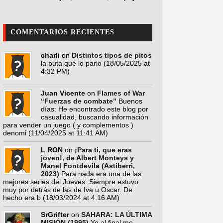
COMENTARIOS RECIENTES
charli
on
Distintos tipos de pitos
la puta que lo pario
(18/05/2025 at
4:32 PM)
Juan Vicente
on
Flames of War
“Fuerzas de combate”
Buenos
días: He encontrado este blog por
casualidad, buscando información
para vender un juego ( y complementos )
denomi
(11/04/2025 at 11:41 AM)
L RON
on
¡Para ti, que eras
joven!, de Albert Monteys y
Manel Fontdevila (Astiberri,
2023)
Para nada era una de las
mejores series del Jueves. Siempre estuvo
muy por detrás de las de Iva u Oscar. De
hecho era b
(18/03/2024 at 4:16 AM)
SrGrifter
on
SAHARA: LA ÚLTIMA
MISIÓN (1995)
Yo al final me