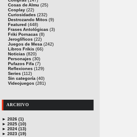
Compras
(147)
Cosas de Almu
(25)
Cosplay
(22)
Curiosidades
(232)
Destrozando Mitos
(9)
Featured
(448)
Frases Antológicas
(3)
Friki Pornacas
(8)
Jeroglíficos
(22)
Juegos de Mesa
(242)
Libros Frikis
(66)
Noticias
(820)
Personajes
(30)
Pufazos Fifa
(7)
Reflexiones
(129)
Series
(112)
Sin categoría
(40)
Videojuegos
(281)
ARCHIVO
►
2026 (1)
►
junio (1)
2025 (10)
►
noviembre (1)
2024 (13)
►
octubre (1)
diciembre (4)
2023 (19)