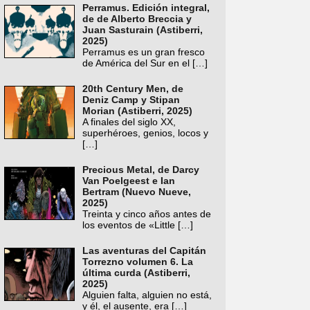
Perramus. Edición integral,
de de Alberto Breccia y
Juan Sasturain (Astiberri,
2025)
Perramus es un gran fresco
de América del Sur en el
[…]
20th Century Men, de
Deniz Camp y Stipan
Morian (Astiberri, 2025)
A finales del siglo XX,
superhéroes, genios, locos y
[…]
Precious Metal, de Darcy
Van Poelgeest e Ian
Bertram (Nuevo Nueve,
2025)
Treinta y cinco años antes de
los eventos de «Little
[…]
Las aventuras del Capitán
Torrezno volumen 6. La
última curda (Astiberri,
2025)
Alguien falta, alguien no está,
y él, el ausente, era
[…]