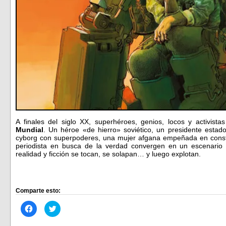
A finales del siglo XX, superhéroes, genios, locos y activista
Mundial
. Un héroe «de hierro» soviético, un presidente estad
cyborg con superpoderes, una mujer afgana empeñada en constr
periodista en busca de la verdad convergen en un escenario 
realidad y ficción se tocan, se solapan… y luego explotan.
Comparte esto:
Haz
Haz
clic
clic
para
para
compartir
compartir