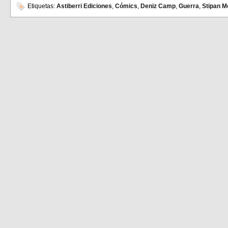
en
en
Etiquetas:
Astiberri Ediciones
,
Cómics
,
Deniz Camp
,
Guerra
,
Stipan M
Facebook
Twitter
(Se
(Se
abre
abre
en
en
una
una
ventana
ventana
nueva)
nueva)