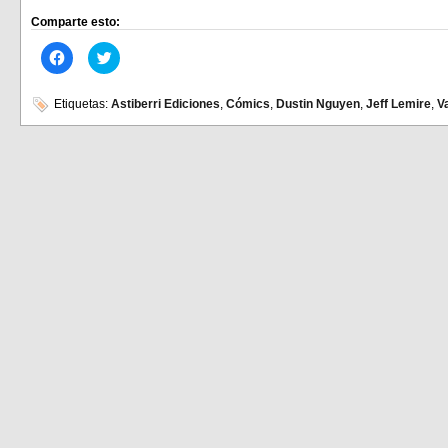
Comparte esto:
Haz
Haz
clic
clic
para
para
compartir
compartir
en
en
Etiquetas:
Astiberri Ediciones
,
Cómics
,
Dustin Nguyen
,
Jeff Lemire
,
V
Facebook
Twitter
(Se
(Se
abre
abre
en
en
una
una
ventana
ventana
nueva)
nueva)