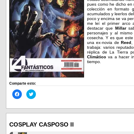
pues como he dicho en 
colección en formato 
acumulados y leerlos del
poco y encima se va perdi
me leí el primer arco 
destacar que
Millar
sab
personajes y al mismo
cosecha. Y es que este 
una ex-novia de
Reed
,
trabaja: varios reputad
réplica de La Tierra 
Climático
va a hacer in
tiempo.
Comparte esto:
Haz
Haz
clic
clic
para
para
compartir
compartir
en
en
Facebook
Twitter
(Se
(Se
abre
abre
en
en
COSPLAY CASPOSO II
una
una
ventana
ventana
nueva)
nueva)