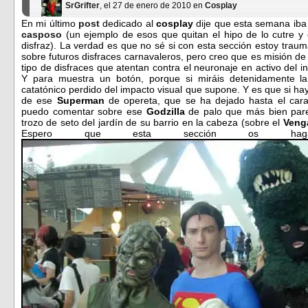
SrGrifter
, el 27 de enero de 2010 en
Cosplay
En mi último
post
dedicado al
cosplay
dije que esta semana iba 
casposo
(un ejemplo de esos que quitan el hipo de lo cutre y
disfraz). La verdad es que no sé si con esta sección estoy trau
sobre futuros disfraces carnavaleros, pero creo que es misión de 
tipo de disfraces que atentan contra el neuronaje en activo del
Y para muestra un botón, porque si miráis detenidamente l
catatónico perdido del impacto visual que supone. Y es que si hay
de ese
Superman
de opereta, que se ha dejado hasta el carac
puedo comentar sobre ese
Godzilla
de palo que más bien par
trozo de seto del jardín de su barrio en la cabeza (sobre el
Veng
Espero que esta sección os haga