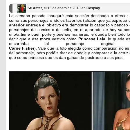
ventana
ventana
nueva)
nueva)
SrGrifter
, el 18 de enero de 2010 en
Cosplay
La semana pasada inauguré esta sección destinada a ofrecer 
como sus personajes o ídolos favoritos (afición que ya expliqu
anterior entrega
el objetivo era demostrar lo casposo y penoso
personajes de comics o de pelis, en el apartado de hoy vamo
uno/a tiene buen porte y buenas maneras, le queda bien todo l
decir que a esa moza vestida como
Princesa Leia
, le queda es
encarnaba al personaje origin
Carrie Fisher
). Vale que la foto elegida como comparación no es 
del personaje, pero podéis tirar de google y comparar a la actriz 
que como princesa que es dan ganas de postrarse a sus pies.