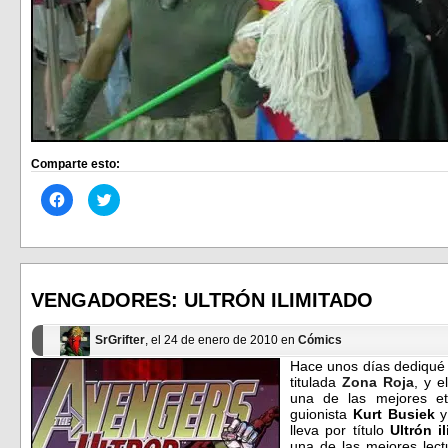
Comparte esto:
Haz
Haz
clic
clic
para
para
compartir
compartir
en
en
Facebook
Twitter
(Se
(Se
abre
abre
en
en
VENGADORES: ULTRÓN ILIMITADO
una
una
ventana
ventana
nueva)
nueva)
SrGrifter
, el 24 de enero de 2010 en
Cómics
Hace unos días dediqué
titulada
Zona Roja
, y e
una de las mejores e
guionista
Kurt Busiek
y
lleva por título
Ultrón i
una de las mejores lect