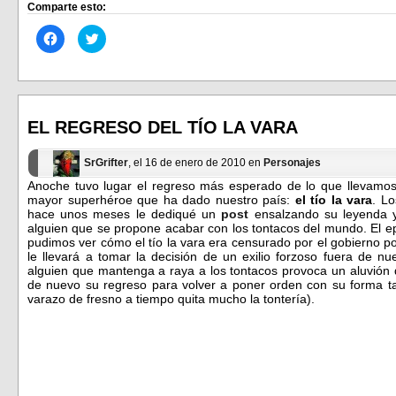
Comparte esto:
Haz
Haz
clic
clic
para
para
compartir
compartir
en
en
Facebook
Twitter
(Se
(Se
abre
abre
en
en
EL REGRESO DEL TÍO LA VARA
una
una
ventana
ventana
nueva)
nueva)
SrGrifter
, el 16 de enero de 2010 en
Personajes
Anoche tuvo lugar el regreso más esperado de lo que llevamos 
mayor superhéroe que ha dado nuestro país:
el tío la vara
. L
hace unos meses le dediqué un
post
ensalzando su leyenda y
alguien que se propone acabar con los tontacos del mundo. El e
pudimos ver cómo el tío la vara era censurado por el gobierno por
le llevará a tomar la decisión de un exilio forzoso fuera de n
alguien que mantenga a raya a los tontacos provoca un aluvión 
de nuevo su regreso para volver a poner orden con su forma t
varazo de fresno a tiempo quita mucho la tontería).