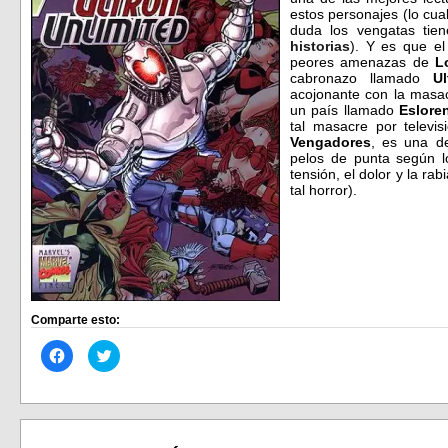
estos personajes (lo cua
duda los vengatas ti
historias
). Y es que el
peores amenazas de
L
cabronazo llamado
Ul
acojonante con la masac
un país llamado
Eslore
tal masacre por televi
Vengadores
, es una d
pelos de punta según lo
tensión, el dolor y la ra
tal horror).
Comparte esto:
Haz
Haz
clic
clic
para
para
compartir
compartir
en
en
Facebook
Twitter
(Se
(Se
abre
abre