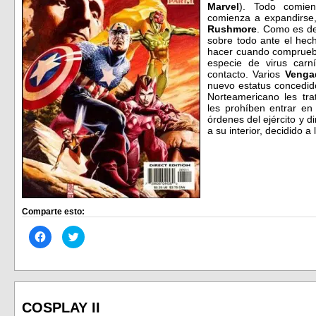
Marvel
). Todo comie
comienza a expandirse,
Rushmore
. Como es de
sobre todo ante el hec
hacer cuando comprueb
especie de virus carn
contacto. Varios
Venga
nuevo estatus concedid
Norteamericano les tra
les prohíben entrar en
órdenes del ejército y 
a su interior, decidido a 
Comparte esto:
Haz
Haz
clic
clic
para
para
compartir
compartir
en
en
Facebook
Twitter
(Se
(Se
abre
abre
en
en
COSPLAY II
una
una