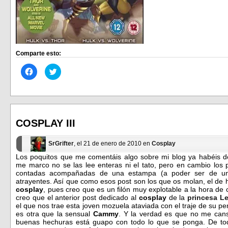
Comparte esto:
Haz
Haz
clic
clic
para
para
compartir
compartir
en
en
Facebook
Twitter
(Se
(Se
abre
abre
en
en
COSPLAY III
una
una
ventana
ventana
nueva)
nueva)
SrGrifter
, el 21 de enero de 2010 en
Cosplay
Los poquitos que me comentáis algo sobre mi blog ya habéis d
me marco no se las lee enteras ni el tato, pero en cambio los 
contadas acompañadas de una estampa (a poder ser de un
atrayentes. Así que como esos post son los que os molan, el de 
cosplay
, pues creo que es un filón muy explotable a la hora de
creo que el anterior post dedicado al
cosplay
de la
princesa Le
el que nos trae esta joven mozuela ataviada con el traje de su pe
es otra que la sensual
Cammy
. Y la verdad es que no me cans
buenas hechuras está guapo con todo lo que se ponga. De to