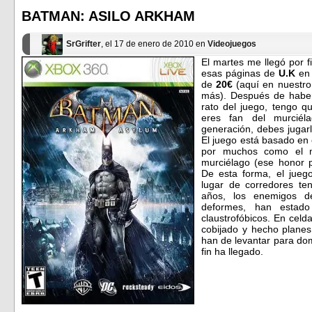
abre
abre
en
en
BATMAN: ASILO ARKHAM
una
una
ventana
ventana
nueva)
nueva)
SrGrifter
, el 17 de enero de 2010 en
Videojuegos
El martes me llegó por 
esas páginas de
U.K
en
de
20€
(aquí en nuestro
más). Después de haber
rato del juego, tengo q
eres fan del murciél
generación, debes jugarl
El juego está basado en
por muchos como el
murciélago (ese honor 
De esta forma, el jueg
l
ugar de corredores te
años, los enemigos 
deformes, han estado
claustrofóbicos. En cel
cobijado y hecho planes
han de levantar para dom
fin ha llegado.