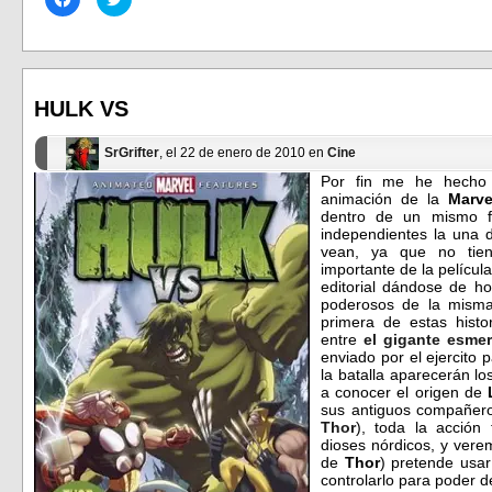
clic
clic
para
para
compartir
compartir
en
en
Facebook
Twitter
(Se
(Se
abre
abre
en
en
HULK VS
una
una
ventana
ventana
nueva)
nueva)
SrGrifter
, el 22 de enero de 2010 en
Cine
Por fin me he hecho 
animación de la
Marve
dentro de un mismo f
independientes la una d
vean, ya que no tien
importante de la películ
editorial dándose de h
poderosos de la misma
primera de estas hist
entre
el gigante esmer
enviado por el ejercito
la batalla aparecerán lo
a conocer el origen de
sus antiguos compañeros
Thor
), toda la acción
dioses nórdicos, y ve
de
Thor
) pretende usa
controlarlo para poder d