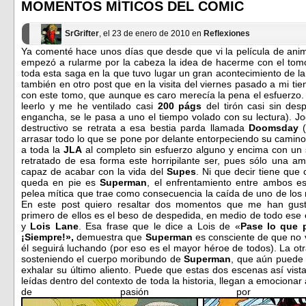
en
en
MOMENTOS MÍTICOS DEL COMIC
una
una
ventana
ventana
nueva)
nueva)
SrGrifter
, el 23 de enero de 2010 en
Reflexiones
Ya comenté hace unos días que desde que vi la película de anim
empezó a rularme por la cabeza la idea de hacerme con el tomo
toda esta saga en la que tuvo lugar un gran acontecimiento de l
también en otro post que en la visita del viernes pasado a mi tie
con este tomo, que aunque es caro merecía la pena el esfuerz
leerlo y me he ventilado casi
200 págs
del tirón casi sin des
engancha, se le pasa a uno el tiempo volado con su lectura). J
destructivo se retrata a esa bestia parda llamada
Doomsday
arrasar todo lo que se pone por delante entorpeciendo su camin
a toda la
JLA
al completo sin esfuerzo alguno y encima con un 
retratado de esa forma este horripilante ser, pues sólo una a
capaz de acabar con la vida del
Supes
. Ni que decir tiene que
queda en pie es
Superman
, el enfrentamiento entre ambos e
pelea mítica que trae como consecuencia la caída de uno de los 
En este post quiero resaltar dos momentos que me han gust
primero de ellos es el beso de despedida, en medio de todo ese 
y
Lois Lane
. Esa frase que le dice a Lois de «
Pase lo que 
¡Siempre!»,
demuestra que
Superman
es consciente de que no v
él seguirá luchando (por eso es el mayor héroe de todos). La o
sosteniendo el cuerpo moribundo de
Superman
, que aún puede 
exhalar su último aliento. Puede que estas dos escenas así vis
leídas dentro del contexto de toda la historia, llegan a emociona
de pasión por est