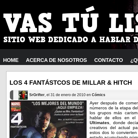
HOME
ACERCA DE NOSOTROS
CONTACTO
¿Q
LOS 4 FANTÁSTCOS DE MILLAR & HITCH
SrGrifter
, el 31 de enero de 2010 en
Cómics
Ayer después de comer
números de la etapa d
los grupos más caris
hablar de ellos en el
Ultimates
, donde decí
creativos del actual 
estos dos lo convierte
estado acumulando núme