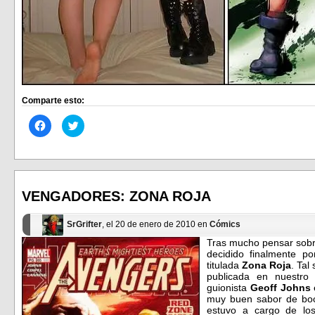
Comparte esto:
Haz
Haz
clic
clic
para
para
compartir
compartir
en
en
Facebook
Twitter
(Se
(Se
abre
abre
en
en
VENGADORES: ZONA ROJA
una
una
ventana
ventana
nueva)
nueva)
SrGrifter
, el 20 de enero de 2010 en
Cómics
Tras mucho pensar sobre
decidido finalmente p
titulada
Zona Roja
. Tal
publicada en nuestro
guionista
Geoff Johns
muy buen sabor de boca
estuvo a cargo de lo