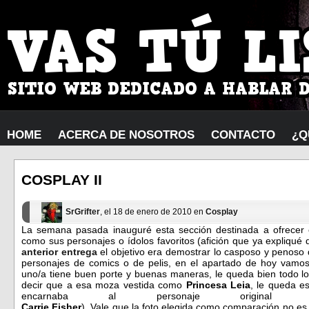
HOME
ACERCA DE NOSOTROS
CONTACTO
¿Q
COSPLAY II
SrGrifter
, el 18 de enero de 2010 en
Cosplay
La semana pasada inauguré esta sección destinada a ofrecer 
como sus personajes o ídolos favoritos (afición que ya expliqu
anterior entrega
el objetivo era demostrar lo casposo y penoso
personajes de comics o de pelis, en el apartado de hoy vamo
uno/a tiene buen porte y buenas maneras, le queda bien todo l
decir que a esa moza vestida como
Princesa Leia
, le queda es
encarnaba al personaje origin
Carrie Fisher
). Vale que la foto elegida como comparación no es 