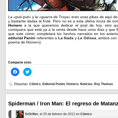
La «puti-puti» y la «guarra de Troya» eran unas pibas de aquí de
y bastante dadas al frote. Pero no es a esta última moza de no
Homero
a la que queremos dedicar el post de hoy, sino q
comiquera que está ya a la venta desde hace unos días y que lle
que este cómic completará los hechos narrados en los anteri
editorial Panini
referentes a
La Iliada
y
La Odisea
, ambos con 
poema de Homero).
Comparte esto:
Haz
Haz
clic
clic
para
para
compartir
compartir
en
en
Etiquetas:
Cómics
,
Editorial Panini
,
Homero
,
Noticias
,
Roy Thomas
Facebook
Twitter
(Se
(Se
abre
abre
en
en
una
una
ventana
ventana
Spiderman / Iron Man: El regreso de Matan
nueva)
nueva)
SrGrifter
, el 25 de febrero de 2012 en
Cómics