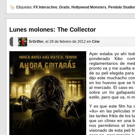
compartir
compartir
en
en
Etiquetas:
FX Interactive
,
Gratis
,
Hollywood Monsters
,
Pendulo Studio
Facebook
Twitter
(Se
(Se
abre
abre
en
en
una
una
ventana
ventana
Lunes molones: The Collector
nueva)
nueva)
SrGrifter
, el 28 de febrero de 2012 en
Cine
Ayer estaba yo ahí tod
ponderado Kiko com
reglamentarios de medi
pronto va y me suelta el 
de su peli elegida para
dijo este muchacho con
en los huevos que se h
al mercado. El caso es 
sobre un tío gafapasto
estilo, pero que va, n
Y es que este film ha 
«ilu» en las películas
las tardes frikis de los
que un clínex en una b
nos permitimos el tre
visionado de esta peli f
cosa no, pero tensión e 