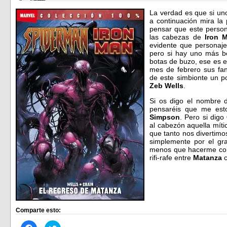
La verdad es que si un
a continuación mira l
pensar que este person
las cabezas de
Iron 
evidente que personaje
pero si hay uno más b
botas de buzo, ese es 
mes de febrero sus fa
de este simbionte un p
Zeb Wells
.
Si os digo el nombre
pensaréis que me esto
Simpson
. Pero si digo
al cabezón aquella míti
que tanto nos divertimos
simplemente por el gr
menos que hacerme con 
rifi-rafe entre
Matanza
c
Comparte esto:
Haz
Haz