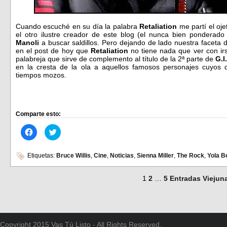
Cuando escuché en su día la palabra
Retaliation
me partí el oj
el otro ilustre creador de este blog (el nunca bien ponderad
Manoli
a buscar saldillos. Pero dejando de lado nuestra faceta 
en el post de hoy que
Retaliation
no tiene nada que ver con irs
palabreja que sirve de complemento al título de la 2ª parte de
G.I
en la cresta de la ola a aquellos famosos personajes cuyos d
tiempos mozos.
Comparte esto:
Haz
Haz
clic
clic
para
para
compartir
compartir
en
en
Etiquetas:
Bruce Willis
,
Cine
,
Noticias
,
Sienna Miller
,
The Rock
,
Yola B
Facebook
Twitter
(Se
(Se
abre
abre
1
2
…
5
Entradas Viejun
en
en
una
una
ventana
ventana
nueva)
nueva)
Copyright 2015 Vas Tú Listo - All Rights Reserved.