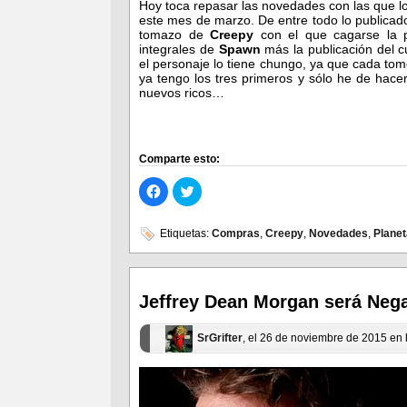
Hoy toca repasar las novedades con las que lo
este mes de marzo. De entre todo lo publicad
tomazo de
Creepy
con el que cagarse la p
integrales de
Spawn
más la publicación del c
el personaje lo tiene chungo, ya que cada tomo
ya tengo los tres primeros y sólo he de hac
nuevos ricos…
Comparte esto:
Haz
Haz
clic
clic
para
para
compartir
compartir
en
en
Etiquetas:
Compras
,
Creepy
,
Novedades
,
Plane
Facebook
Twitter
(Se
(Se
abre
abre
en
en
una
una
ventana
ventana
Jeffrey Dean Morgan será Neg
nueva)
nueva)
SrGrifter
, el 26 de noviembre de 2015 en