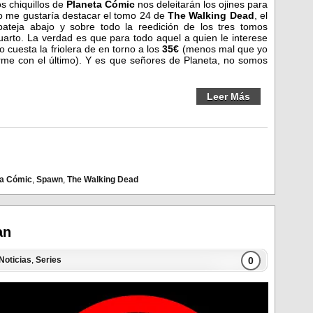
s chiquillos de
Planeta Cómic
nos deleitarán los ojines para
o me gustaría destacar el tomo 24 de
The Walking Dead
, el
ateja abajo y sobre todo la reedición de los tres tomos
uarto. La verdad es que para todo aquel a quien le interese
 cuesta la friolera de en torno a los
35€
(menos mal que yo
erme con el último). Y es que señores de Planeta, no somos
Leer Más
ta Cómic
,
Spawn
,
The Walking Dead
an
0
Noticias
,
Series