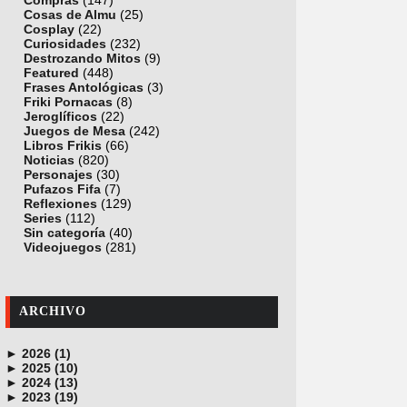
Compras
(147)
Cosas de Almu
(25)
Cosplay
(22)
Curiosidades
(232)
Destrozando Mitos
(9)
Featured
(448)
Frases Antológicas
(3)
Friki Pornacas
(8)
Jeroglíficos
(22)
Juegos de Mesa
(242)
Libros Frikis
(66)
Noticias
(820)
Personajes
(30)
Pufazos Fifa
(7)
Reflexiones
(129)
Series
(112)
Sin categoría
(40)
Videojuegos
(281)
ARCHIVO
►
2026 (1)
►
junio (1)
2025 (10)
►
noviembre (1)
2024 (13)
►
octubre (1)
diciembre (4)
2023 (19)