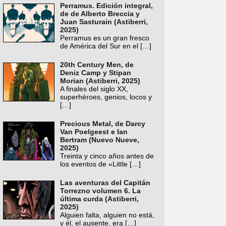
Perramus. Edición integral,
de de Alberto Breccia y
Juan Sasturain (Astiberri,
2025)
Perramus es un gran fresco
de América del Sur en el
[…]
20th Century Men, de
Deniz Camp y Stipan
Morian (Astiberri, 2025)
A finales del siglo XX,
superhéroes, genios, locos y
[…]
Precious Metal, de Darcy
Van Poelgeest e Ian
Bertram (Nuevo Nueve,
2025)
Treinta y cinco años antes de
los eventos de «Little
[…]
Las aventuras del Capitán
Torrezno volumen 6. La
última curda (Astiberri,
2025)
Alguien falta, alguien no está,
y él, el ausente, era
[…]