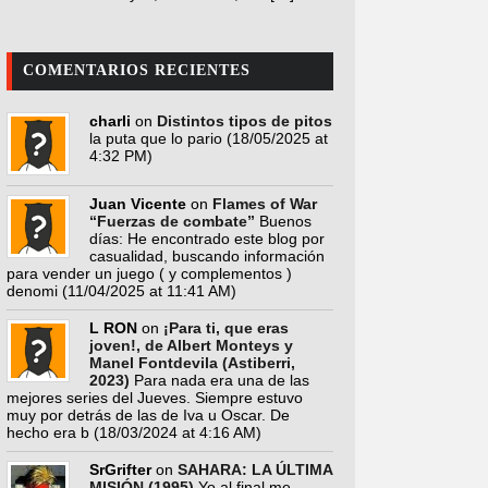
COMENTARIOS RECIENTES
charli
on
Distintos tipos de pitos
la puta que lo pario
(18/05/2025 at
4:32 PM)
Juan Vicente
on
Flames of War
“Fuerzas de combate”
Buenos
días: He encontrado este blog por
casualidad, buscando información
para vender un juego ( y complementos )
denomi
(11/04/2025 at 11:41 AM)
L RON
on
¡Para ti, que eras
joven!, de Albert Monteys y
Manel Fontdevila (Astiberri,
2023)
Para nada era una de las
mejores series del Jueves. Siempre estuvo
muy por detrás de las de Iva u Oscar. De
hecho era b
(18/03/2024 at 4:16 AM)
SrGrifter
on
SAHARA: LA ÚLTIMA
MISIÓN (1995)
Yo al final me