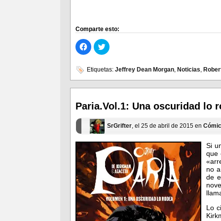
Comparte esto:
Haz
Haz
clic
clic
para
para
compartir
compartir
en
en
Etiquetas:
Jeffrey Dean Morgan
,
Noticias
,
Rober
Facebook
Twitter
(Se
(Se
abre
abre
en
en
una
una
ventana
ventana
Paria.Vol.1: Una oscuridad lo 
nueva)
nueva)
SrGrifter
, el 25 de abril de 2015 en
Cómi
Si u
que 
«arr
no a
de e
nove
lla
Lo c
Kirk