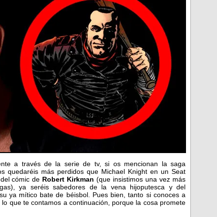
te a través de la serie de tv, si os mencionan la saga
s quedaréis más perdidos que Michael Knight en un Seat
 del cómic de
Robert Kirkman
(que insistimos una vez más
gas), ya seréis sabedores de la vena hijoputesca y del
u ya mítico bate de béisbol. Pues bien, tanto si conoces a
e lo que te contamos a continuación, porque la cosa promete