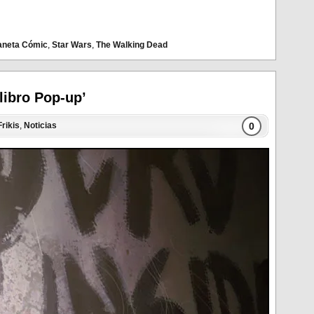
aneta Cómic
,
Star Wars
,
The Walking Dead
libro Pop-up’
0
Frikis
,
Noticias