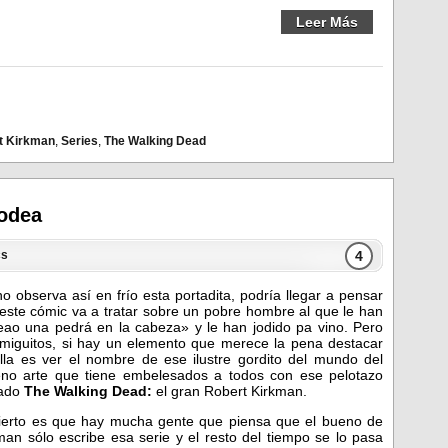
Leer Más
t Kirkman
,
Series
,
The Walking Dead
rodea
4
cs
no observa así en frío esta portadita, podría llegar a pensar
este cómic va a tratar sobre un pobre hombre al que le han
eao una pedrá en la cabeza» y le han jodido pa vino. Pero
miguitos, si hay un elemento que merece la pena destacar
lla es ver el nombre de ese ilustre gordito del mundo del
no arte que tiene embelesados a todos con ese pelotazo
mado
The Walking Dead:
el gran Robert Kirkman.
ierto es que hay mucha gente que piensa que el bueno de
man sólo escribe esa serie y el resto del tiempo se lo pasa