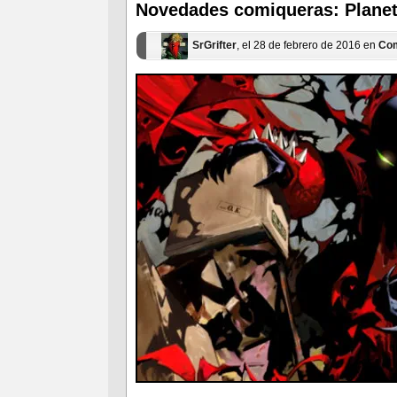
ventana
ventana
Novedades comiqueras: Plane
nueva)
nueva)
SrGrifter
, el 28 de febrero de 2016 en
Co