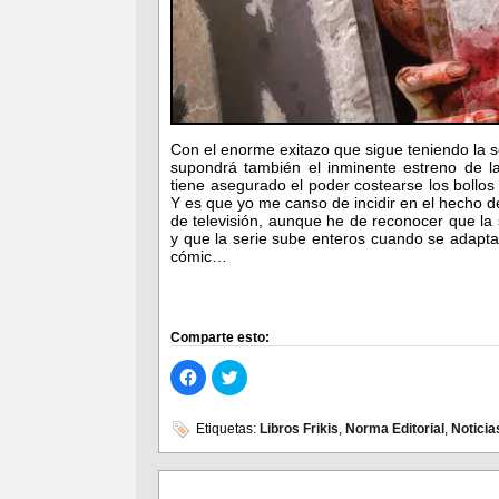
Con el enorme exitazo que sigue teniendo la 
supondrá también el inminente estreno de la
tiene asegurado el poder costearse los bollo
Y es que yo me canso de incidir en el hecho d
de televisión, aunque he de reconocer que la
y que la serie sube enteros cuando se adapta
cómic…
Comparte esto:
Haz
Haz
clic
clic
para
para
compartir
compartir
en
en
Etiquetas:
Libros Frikis
,
Norma Editorial
,
Noticia
Facebook
Twitter
(Se
(Se
abre
abre
en
en
una
una