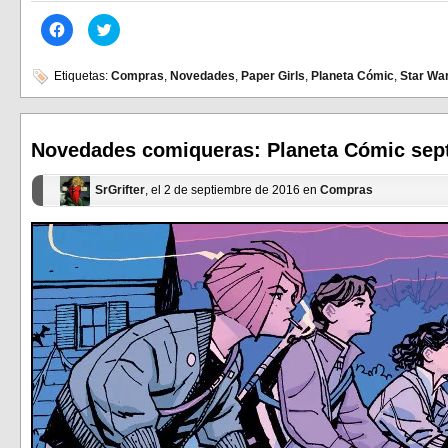
Haz
Haz
clic
clic
para
para
compartir
compartir
en
en
Etiquetas:
Compras
,
Novedades
,
Paper Girls
,
Planeta Cómic
,
Star Wa
Facebook
Twitter
(Se
(Se
abre
abre
en
en
una
una
ventana
ventana
Novedades comiqueras: Planeta Cómic sep
nueva)
nueva)
SrGrifter
, el 2 de septiembre de 2016 en
Compras