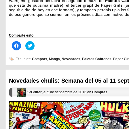
Wars, me gustaría destacar el segundo tomazo de
Paletos Ca
que está de putísima madre), el tercer grapil de
Paper Girls
(un
seguir a día de hoy en ese formato), y tampoco perdáis ripia los 
de ese género que se ciernen en los próximos días con motivo d
Comparte esto:
Haz
Haz
clic
clic
para
para
compartir
compartir
en
en
Etiquetas:
Compras
,
Manga
,
Novedades
,
Paletos Cabrones
,
Paper Gir
Facebook
Twitter
(Se
(Se
abre
abre
en
en
una
una
ventana
ventana
Novedades chulis: Semana del 05 al 11 sep
nueva)
nueva)
SrGrifter
, el 5 de septiembre de 2016 en
Compras