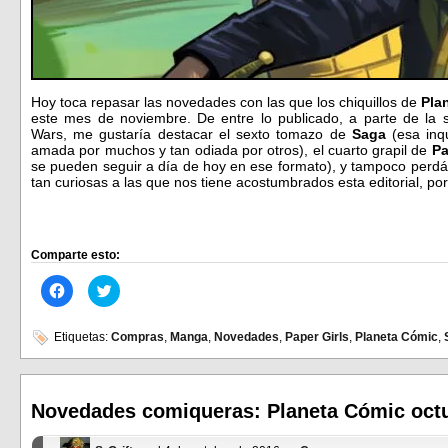
Hoy toca repasar las novedades con las que los chiquillos de
Pla
este mes de noviembre. De entre lo publicado, a parte de la s
Wars, me gustaría destacar el sexto tomazo de
Saga
(esa inq
amada por muchos y tan odiada por otros), el cuarto grapil de
Pa
se pueden seguir a día de hoy en ese formato), y tampoco perdáis
tan curiosas a las que nos tiene acostumbrados esta editorial, p
Comparte esto:
Haz
Haz
clic
clic
para
para
compartir
compartir
en
en
Etiquetas:
Compras
,
Manga
,
Novedades
,
Paper Girls
,
Planeta Cómic
,
Facebook
Twitter
(Se
(Se
abre
abre
en
en
una
una
ventana
ventana
Novedades comiqueras: Planeta Cómic oct
nueva)
nueva)