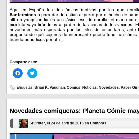
Aquí en España los dos únicos motivos por los que enroll
Sanfermines
o para dar de ostias al perro por el hecho de hab
allí en yanquilandia es un clásico eso de enrollar el diario con
bicicleta vaya tirándolos al jardín de las casas de los vecinos. 
novedades más esperadas por los frikis de estos lares, ante 
preguntando qué cojones de interesante puede tener un cómic 
tirando periódicos por ahí…
Comparte esto:
Haz
Haz
clic
clic
para
para
compartir
compartir
en
en
Etiquetas:
Brian K. Vaughan
,
Cómics
,
Noticias
,
Novedades
,
Paper Girl
Facebook
Twitter
(Se
(Se
abre
abre
en
en
una
una
ventana
ventana
Novedades comiqueras: Planeta Cómic ma
nueva)
nueva)
SrGrifter
, el 24 de abril de 2016 en
Compras