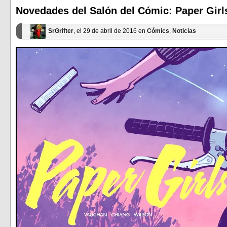
una
una
ventana
ventana
Novedades del Salón del Cómic: Paper Girl
nueva)
nueva)
SrGrifter
, el 29 de abril de 2016 en
Cómics
,
Noticias