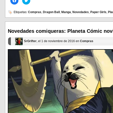
clic
clic
para
para
compartir
compartir
en
en
Etiquetas:
Compras
,
Dragon Ball
,
Manga
,
Novedades
,
Paper Girls
,
Pla
Facebook
Twitter
(Se
(Se
abre
abre
en
en
una
una
ventana
ventana
Novedades comiqueras: Planeta Cómic nov
nueva)
nueva)
SrGrifter
, el 1 de noviembre de 2016 en
Compras