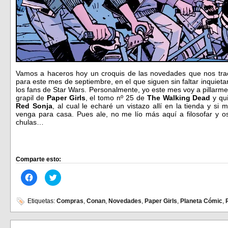
Vamos a haceros hoy un croquis de las novedades que nos tr
para este mes de septiembre, en el que siguen sin faltar inquiet
los fans de Star Wars. Personalmente, yo este mes voy a pillarm
grapil de
Paper Girls
, el tomo nº 25 de
The Walking Dead
y qui
Red Sonja
, al cual le echaré un vistazo allí en la tienda y 
venga para casa. Pues ale, no me lío más aquí a filosofar y 
chulas…
Comparte esto:
Haz
Haz
clic
clic
para
para
compartir
compartir
en
en
Etiquetas:
Compras
,
Conan
,
Novedades
,
Paper Girls
,
Planeta Cómic
,
Facebook
Twitter
(Se
(Se
abre
abre
en
en