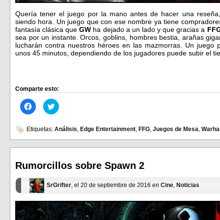
Quería tener el juego por la mano antes de hacer una reseña
siendo hora. Un juego que con ese nombre ya tiene compradore
fantasía clásica que
GW
ha dejado a un lado y que gracias a
FF
sea por un instante. Orcos, goblins, hombres bestia, arañas gi
lucharán contra nuestros héroes en las mazmorras. Un juego 
unos 45 minutos, dependiendo de los jugadores puede subir el ti
Comparte esto:
Haz
Haz
clic
clic
para
para
compartir
compartir
en
en
Etiquetas:
Análisis
,
Edge Entertainment
,
FFG
,
Juegos de Mesa
,
Warha
Facebook
Twitter
(Se
(Se
abre
abre
en
en
una
una
ventana
ventana
Rumorcillos sobre Spawn 2
nueva)
nueva)
SrGrifter
, el 20 de septiembre de 2016 en
Cine
,
Noticias