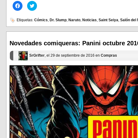
Haz
Haz
clic
clic
para
para
compartir
compartir
en
en
Etiquetas:
Cómics
,
Dr. Slump
,
Naruto
,
Noticias
,
Saint Seiya
,
Salón del
Facebook
Twitter
(Se
(Se
abre
abre
en
en
una
una
ventana
ventana
Novedades comiqueras: Panini octubre 201
nueva)
nueva)
SrGrifter
, el 29 de septiembre de 2016 en
Compras