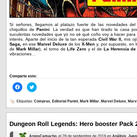
Sí señores, llegamos al platazo fuerte de las novedades de
chiquillos de
Panini
. La verdad es que han tirado la casa po
suculentas novedades que yo no sé qué coño voy a hacer para p
interés. Aparte del inicio de la tan esperada
Civil War II,
mis oj
Saga,
en ese
Marvel Deluxe
de los
X-Men
y, por supuesto, en
de
Mark Millar
), el tomo de
Life Zero
y el de
La Herencia de 
vibraciones…
Comparte esto:
Haz
Haz
clic
clic
para
para
compartir
compartir
en
en
Etiquetas:
Compras
,
Editorial Panini
,
Mark Millar
,
Marvel Deluxe
,
Marv
Facebook
Twitter
(Se
(Se
abre
abre
en
en
una
una
ventana
ventana
Dungeon Roll Legends: Hero booster Pack 
nueva)
nueva)
ArgosCamacho
, el 28 de septiembre de 2016 en
Análisis
,
Jueg