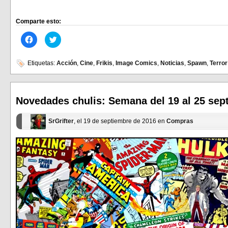
Comparte esto:
Haz
Haz
clic
clic
para
para
compartir
compartir
en
en
Etiquetas:
Acción
,
Cine
,
Frikis
,
Image Comics
,
Noticias
,
Spawn
,
Terror
Facebook
Twitter
(Se
(Se
abre
abre
en
en
una
una
ventana
ventana
Novedades chulis: Semana del 19 al 25 sep
nueva)
nueva)
SrGrifter
, el 19 de septiembre de 2016 en
Compras