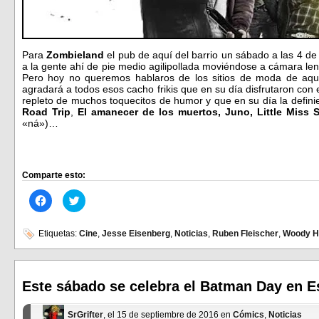
Para
Zombieland
el pub de aquí del barrio un sábado a las 4 d
a la gente ahí de pie medio agilipollada moviéndose a cámara lent
Pero hoy no queremos hablaros de los sitios de moda de aquí 
agradará a todos esos cacho frikis que en su día disfrutaron con
repleto de muchos toquecitos de humor y que en su día la defin
Road Trip
,
El amanecer de los muertos, Juno, Little Miss 
«ná»)…
Comparte esto:
Haz
Haz
clic
clic
para
para
compartir
compartir
en
en
Etiquetas:
Cine
,
Jesse Eisenberg
,
Noticias
,
Ruben Fleischer
,
Woody H
Facebook
Twitter
(Se
(Se
abre
abre
en
en
una
una
ventana
ventana
Este sábado se celebra el Batman Day en 
nueva)
nueva)
SrGrifter
, el 15 de septiembre de 2016 en
Cómics
,
Noticias