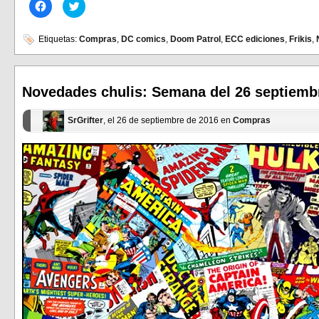
Haz
Haz
clic
clic
para
para
compartir
compartir
en
en
Etiquetas:
Compras
,
DC comics
,
Doom Patrol
,
ECC ediciones
,
Frikis
,
Facebook
Twitter
(Se
(Se
abre
abre
en
en
una
una
ventana
ventana
Novedades chulis: Semana del 26 septiembr
nueva)
nueva)
SrGrifter
, el 26 de septiembre de 2016 en
Compras