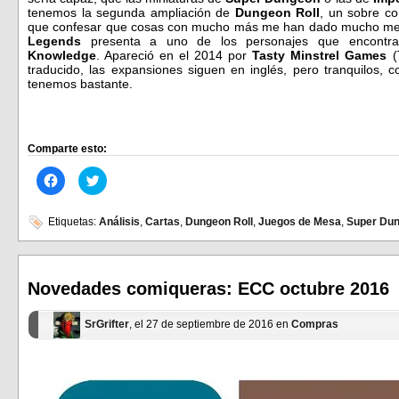
tenemos la segunda ampliación de
Dungeon Roll
, un sobre c
que confesar que cosas con mucho más me han dado mucho men
Legends
presenta a uno de los personajes que encontra
Knowledge
. Apareció en el 2014 por
Tasty Minstrel Games
(
traducido, las expansiones siguen en inglés, pero tranquilos, 
tenemos bastante.
Comparte esto:
Haz
Haz
clic
clic
para
para
compartir
compartir
en
en
Etiquetas:
Análisis
,
Cartas
,
Dungeon Roll
,
Juegos de Mesa
,
Super Du
Facebook
Twitter
(Se
(Se
abre
abre
en
en
una
una
ventana
ventana
Novedades comiqueras: ECC octubre 2016
nueva)
nueva)
SrGrifter
, el 27 de septiembre de 2016 en
Compras