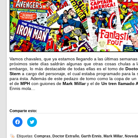
Vamos chavales, que ya estamos llegando a las últimas semanas 
próximos siete días saldrán algunas que otras cosas chulas a l
embargo, lo más destacable de todas ellas es el tomo de
Docto
Stern
a cargo del personaje, el cual estaba programado para la 
para ésta. Además de este pedazo de tomo como la copa de un 
el de
MPH
con guiones de
Mark Millar
y el de
Un tren llamado 
Ennis mola…
Comparte esto:
Haz
Haz
clic
clic
para
para
compartir
compartir
en
en
Etiquetas:
Compras
,
Doctor Extraño
,
Garth Ennis
,
Mark Millar
,
Noved