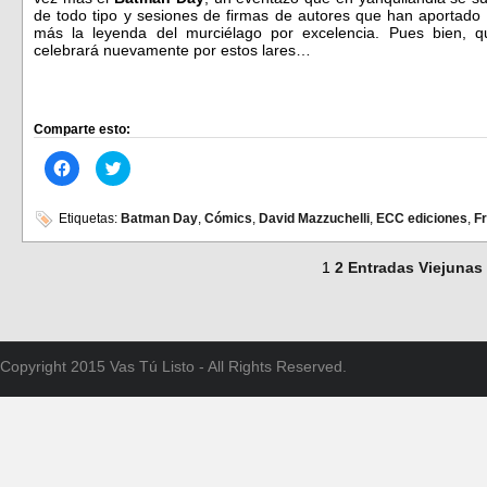
de todo tipo y sesiones de firmas de autores que han aportado
más la leyenda del murciélago por excelencia. Pues bien, 
celebrará nuevamente por estos lares…
Comparte esto:
Haz
Haz
clic
clic
para
para
compartir
compartir
en
en
Etiquetas:
Batman Day
,
Cómics
,
David Mazzuchelli
,
ECC ediciones
,
Fr
Facebook
Twitter
(Se
(Se
abre
abre
1
2
Entradas Viejunas
en
en
una
una
ventana
ventana
nueva)
nueva)
Copyright 2015 Vas Tú Listo - All Rights Reserved.