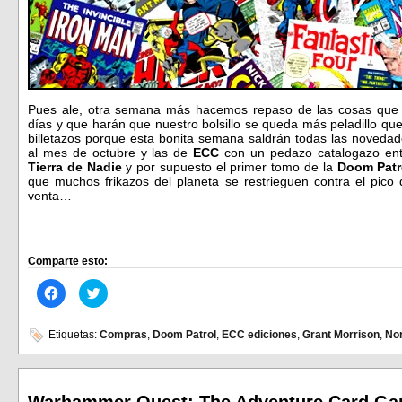
Pues ale, otra semana más hacemos repaso de las cosas que i
días y que harán que nuestro bolsillo se queda más peladillo que
billetazos porque esta bonita semana saldrán todas las noveda
al mes de octubre y las de
ECC
con un pedazo catalogazo ent
Tierra de Nadie
y por supuesto el primer tomo de la
Doom Patr
que muchos frikazos del planeta se restrieguen contra el pico 
venta…
Comparte esto:
Haz
Haz
clic
clic
para
para
compartir
compartir
en
en
Etiquetas:
Compras
,
Doom Patrol
,
ECC ediciones
,
Grant Morrison
,
Nor
Facebook
Twitter
(Se
(Se
abre
abre
en
en
una
una
ventana
ventana
Warhammer Quest: The Adventure Card G