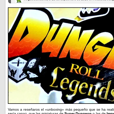
Vamos a reseñaros el «unboxing» más pequeño que se ha real
sería capaz, que las miniaturas de
Super Dungeon
o las de
Impe