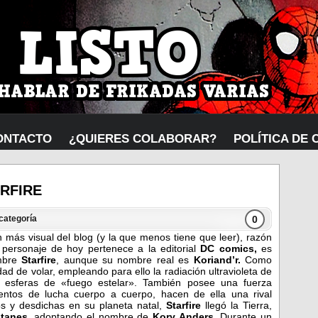
ONTACTO
¿QUIERES COLABORAR?
POLÍTICA DE 
RFIRE
0
 categoría
 más visual del blog (y la que menos tiene que leer), razón
 personaje de hoy pertenece a la editorial
DC comics,
es
ombre
Starfire
, aunque su nombre real es
Koriand’r.
Como
dad de volar, empleando para ello la radiación ultravioleta de
r esferas de «fuego estelar». También posee una fuerza
ntos de lucha cuerpo a cuerpo, hacen de ella una rival
os y desdichas en su planeta natal,
Starfire
llegó la Tierra,
itanes
, adoptando el nombre de
Kory Anders
. Durante un