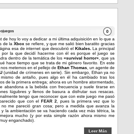
0
eojuegos
st de hoy lo voy a dedicar a mi última adquisición en lo que a
s de la
Xbox
se refiere, y que me salió bien baratito gracias
página esa de internet que descubrió el
Kikales.
La principal
 por la que decidí hacerme con él es porque el juego se
dra dentro de la temática de los
«survival horror»
, que ya
qué hace tiempo que se trata de mi género favorito. En este
 nos metemos en el pellejo de
Ethan Thomas
, un agente de
CU
(
unidad de crímenes en serie
). Sin embargo, Ethan ya no
 mismo de antaño, pues algo en él ha cambiado tras los
os de la primera entrega; ahora es un hombre atormentado,
e abandona a la bebida con frecuencia y suele tirarse en
jones lúgubres y llenos de basura a disfrutar sus resacas.
nalmente tengo que reconocer que con este juego me pasó
parecido que con el
FEAR 2
, pues la primera vez que lo
 no me pareció gran cosa; pero a medida que avanza la
 y la ambientación se va haciendo cada vez más tétrica, la
mejora mucho (y por esta simple razón ahora mismo me
 muy enganchado).
Leer Más