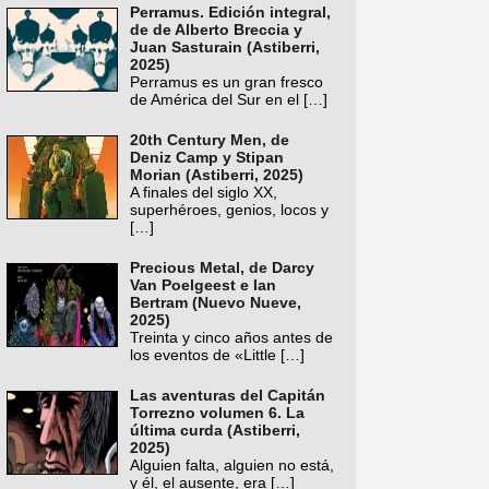
Perramus. Edición integral,
de de Alberto Breccia y
Juan Sasturain (Astiberri,
2025)
Perramus es un gran fresco
de América del Sur en el
[…]
20th Century Men, de
Deniz Camp y Stipan
Morian (Astiberri, 2025)
A finales del siglo XX,
superhéroes, genios, locos y
[…]
Precious Metal, de Darcy
Van Poelgeest e Ian
Bertram (Nuevo Nueve,
2025)
Treinta y cinco años antes de
los eventos de «Little
[…]
Las aventuras del Capitán
Torrezno volumen 6. La
última curda (Astiberri,
2025)
Alguien falta, alguien no está,
y él, el ausente, era
[…]