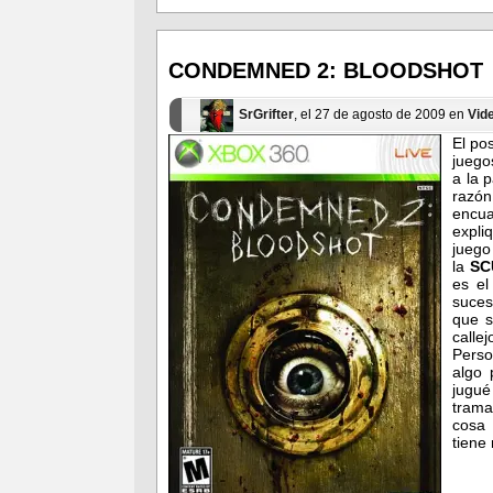
en
en
Facebook
Twitter
(Se
(Se
abre
abre
en
en
CONDEMNED 2: BLOODSHOT
una
una
ventana
ventana
nueva)
nueva)
SrGrifter
, el 27 de agosto de 2009 en
Vid
El po
juego
a la 
razón
encua
expli
juego
la
S
es el
suces
que s
calle
Perso
algo 
jugué
trama
cosa 
tiene