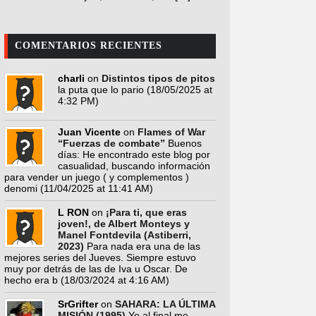
COMENTARIOS RECIENTES
charli
on
Distintos tipos de pitos
la puta que lo pario
(18/05/2025 at
4:32 PM)
Juan Vicente
on
Flames of War
“Fuerzas de combate”
Buenos
días: He encontrado este blog por
casualidad, buscando información
para vender un juego ( y complementos )
denomi
(11/04/2025 at 11:41 AM)
L RON
on
¡Para ti, que eras
joven!, de Albert Monteys y
Manel Fontdevila (Astiberri,
2023)
Para nada era una de las
mejores series del Jueves. Siempre estuvo
muy por detrás de las de Iva u Oscar. De
hecho era b
(18/03/2024 at 4:16 AM)
SrGrifter
on
SAHARA: LA ÚLTIMA
MISIÓN (1995)
Yo al final me