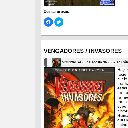
Comparte esto:
Haz
Haz
clic
clic
para
para
compartir
compartir
en
en
Facebook
Twitter
(Se
(Se
abre
abre
en
en
VENGADORES / INVASORES
una
una
ventana
ventana
nueva)
nueva)
SrGrifter
, el 26 de agosto de 2009 en
Cóm
Hoy 
recie
suelo
me ha
estas
de tu
llam
trans
supon
histo
Hum
dura
estad