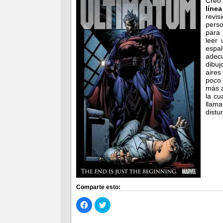
Creo
línea
revis
perso
para
leer
espal
adecu
dibuj
aires
poco
más a
la cu
llam
distu
Comparte esto:
Haz
Haz
clic
clic
para
para
compartir
compartir