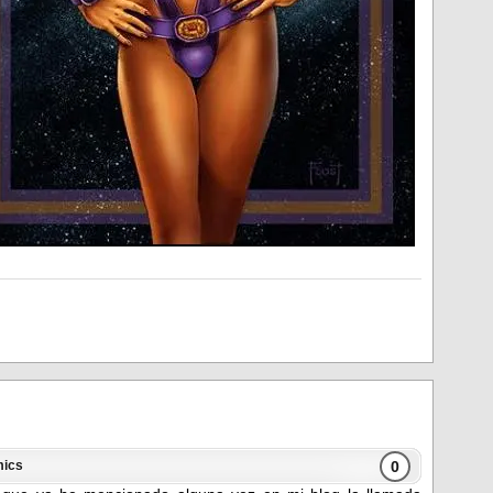
0
ics