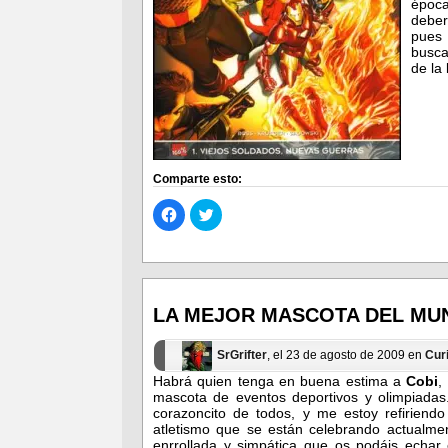
época
deber
pue
busca
de la 
Comparte esto:
Haz
Haz
clic
clic
para
para
compartir
compartir
en
en
Facebook
Twitter
(Se
(Se
abre
abre
en
en
LA MEJOR MASCOTA DEL MU
una
una
ventana
ventana
nueva)
nueva)
SrGrifter
, el 23 de agosto de 2009 en
Cur
Habrá quien tenga en buena estima a
Cobi
,
mascota de eventos deportivos y olimpiada
corazoncito de todos, y me estoy refiriend
atletismo que se están celebrando actualme
enrrollada y simpática que os podáis echar