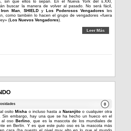
, sin que ellos lo sepan. En el Nueva York del s.XXI,
án buscar la manera de volver al pasado. No será fácil,
s
Iron Man
,
SHIELD
y
Los Poderosos Vengadores
les
n, como también lo hacen el grupo de vengadores «fuera
ley» (
Los Nuevos Vengadores
).
Leer Más
NDO
0
iosidades
 al osito
Misha
o incluso hasta a
Naranjito
o cualquier otra
s. Sin embargo, hay una que se ha hecho un hueco en el
o al oso
Berlino
, que es la mascota de los mundiales de
nte en Berlín. Y es que este puto oso es la mascota más
 en cara (ha puesto el nivel muy alto en lo que al mundo