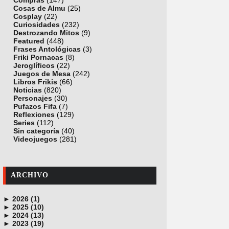
Compras
(147)
Cosas de Almu
(25)
Cosplay
(22)
Curiosidades
(232)
Destrozando Mitos
(9)
Featured
(448)
Frases Antológicas
(3)
Friki Pornacas
(8)
Jeroglíficos
(22)
Juegos de Mesa
(242)
Libros Frikis
(66)
Noticias
(820)
Personajes
(30)
Pufazos Fifa
(7)
Reflexiones
(129)
Series
(112)
Sin categoría
(40)
Videojuegos
(281)
ARCHIVO
►
2026 (1)
►
junio (1)
2025 (10)
►
noviembre (1)
2024 (13)
►
octubre (1)
diciembre (4)
2023 (19)