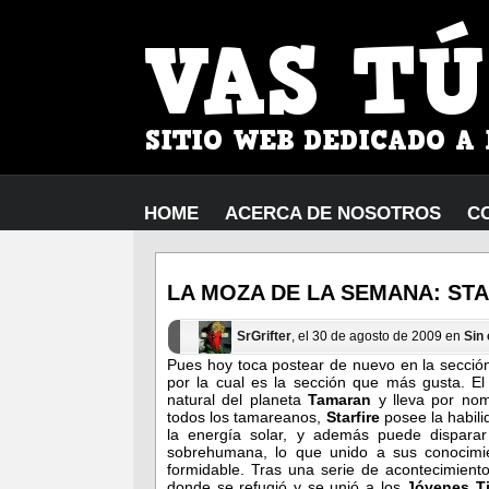
HOME
ACERCA DE NOSOTROS
C
LA MOZA DE LA SEMANA: STA
SrGrifter
, el 30 de agosto de 2009 en
Sin
Pues hoy toca postear de nuevo en la sección
por la cual es la sección que más gusta. El
natural del planeta
Tamaran
y lleva por n
todos los tamareanos,
Starfire
posee la habili
la energía solar, y además puede dispara
sobrehumana, lo que unido a sus conocimie
formidable. Tras una serie de acontecimient
donde se refugió y se unió a los
Jóvenes T