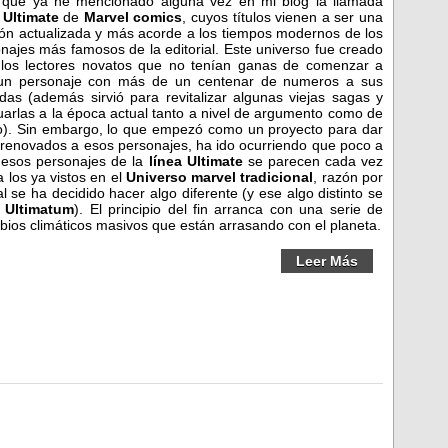
 que ya he mencionado alguna vez en mi blog la llamada
 Ultimate
de
Marvel comics
, cuyos títulos vienen a ser una
ión actualizada y más acorde a los tiempos modernos de los
najes más famosos de la editorial. Este universo fue creado
 los lectores novatos que no tenían ganas de comenzar a
 un personaje con más de un centenar de numeros a sus
das (además sirvió para revitalizar algunas viejas sagas y
arlas a la época actual tanto a nivel de argumento como de
o). Sin embargo, lo que empezó como un proyecto para dar
 renovados a esos personajes, ha ido ocurriendo que poco a
 esos personajes de la
línea Ultimate
se parecen cada vez
 los ya vistos en el
Universo marvel
tradicional
, razón por
al se ha decidido hacer algo diferente (y ese algo distinto se
a
Ultimatum
). El principio del fin arranca con una serie de
rbios climáticos masivos que están arrasando con el planeta.
Leer Más