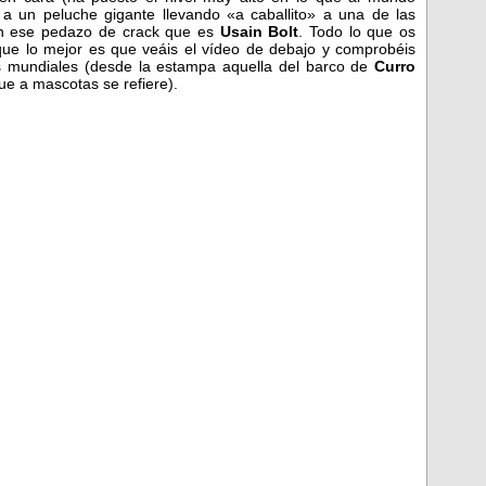
o a un peluche gigante llevando «a caballito» a una de las
on ese pedazo de crack que es
Usain Bolt
. Todo lo que os
ue lo mejor es que veáis el vídeo de debajo y comprobéis
tos mundiales (desde la estampa aquella del barco de
Curro
e a mascotas se refiere).