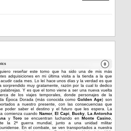
0
ics
quiero reseñar este tomo que ha sido una de mis más
ntes adquisiciones en mi última visita a la tienda a la que
 acudir cada mes. Lo leí hace unos días y la verdad es que
 sorprendido muy gratamente, razón por la cual lo dedico
 palabrejas. Y es que el tomo viene a ser una nueva vuelta
erca de los viajes temporales, donde personajes de la
ada Época Dorada (más conocida como
Golden Age
) son
portados a nuestro presente, con las consecuencias que
e poder saber el destino y el futuro que les espera. La
ria comienza cuando
Namor
,
El Capi
,
Bucky
,
La Antorcha
ana
y
Toro
se encuentran luchando en
Monte Casino
,
nte la 2ª guerra mundial, junto a una unidad militar
ounidense. En el combate, se ven transportados a nuestra