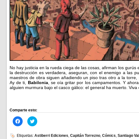
No hay justicia en la rueda ciega de las cosas, afirman los gurús 
la destrucción es verdadera, aseguran, con el enemigo a las pue
maestros de obra siguen añadiendo un piso tras otro a la torre
Ay de ti,
Babilonia
, se oía gritar por los campamentos. Y ahora
alguien murmura bajo el casco gálico: el general ha muerto. Viva 
Comparte esto:
Haz
Haz
clic
clic
para
para
compartir
compartir
en
en
Etiquetas:
Astiberri Ediciones
,
Capitán Torrezno
,
Cómics
,
Santiago Va
Facebook
Twitter