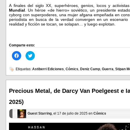
A finales del siglo XX, superhéroes, genios, locos y activista
Mundial
. Un héroe «de hierro» soviético, un presidente estad
cyborg con superpoderes, una mujer afgana empeñada en constr
periodista en busca de la verdad convergen en un escenario 
realidad y ficción se tocan, se solapan… y luego explotan.
Comparte esto:
Haz
Haz
clic
clic
para
para
compartir
compartir
en
en
Etiquetas:
Astiberri Ediciones
,
Cómics
,
Deniz Camp
,
Guerra
,
Stipan M
Facebook
Twitter
(Se
(Se
abre
abre
en
en
una
una
ventana
ventana
Precious Metal, de Darcy Van Poelgeest e 
nueva)
nueva)
2025)
Guest Starring
, el 17 de julio de 2025 en
Cómics