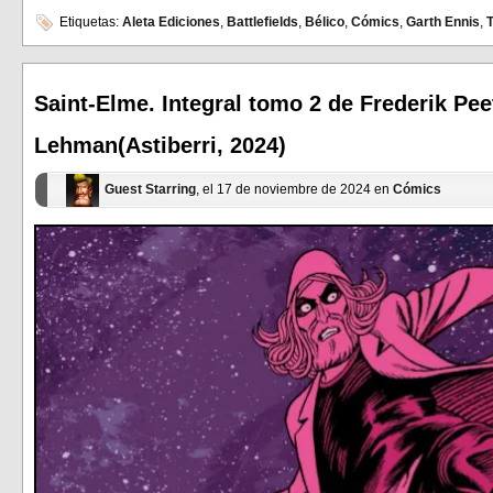
compartir
compartir
en
en
Etiquetas:
Aleta Ediciones
,
Battlefields
,
Bélico
,
Cómics
,
Garth Ennis
,
Facebook
Twitter
(Se
(Se
abre
abre
en
en
una
una
ventana
ventana
Saint-Elme. Integral tomo 2 de Frederik Pee
nueva)
nueva)
Lehman(Astiberri, 2024)
Guest Starring
, el 17 de noviembre de 2024 en
Cómics