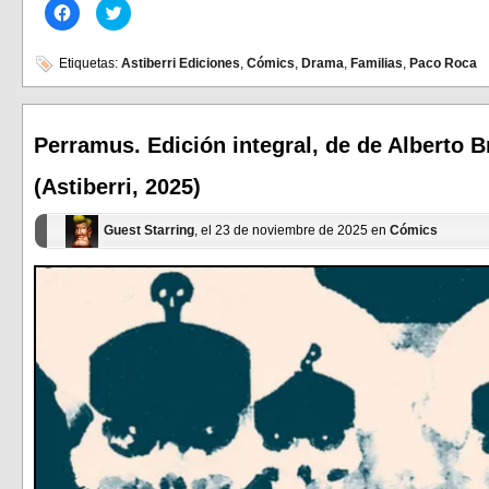
Haz
Haz
clic
clic
para
para
compartir
compartir
en
en
Etiquetas:
Astiberri Ediciones
,
Cómics
,
Drama
,
Familias
,
Paco Roca
Facebook
Twitter
(Se
(Se
abre
abre
en
en
una
una
ventana
ventana
Perramus. Edición integral, de de Alberto B
nueva)
nueva)
(Astiberri, 2025)
Guest Starring
, el 23 de noviembre de 2025 en
Cómics