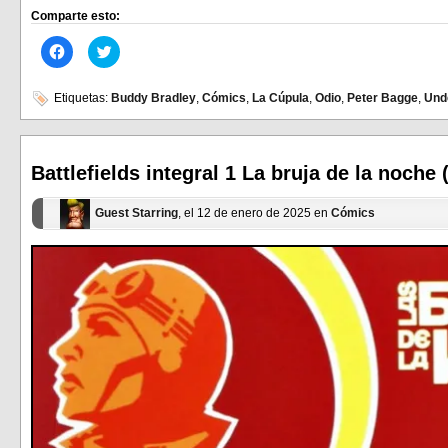
Comparte esto:
Haz
Haz
clic
clic
para
para
compartir
compartir
en
en
Etiquetas:
Buddy Bradley
,
Cómics
,
La Cúpula
,
Odio
,
Peter Bagge
,
Und
Facebook
Twitter
(Se
(Se
abre
abre
en
en
una
una
ventana
ventana
Battlefields integral 1 La bruja de la noche 
nueva)
nueva)
Guest Starring
, el 12 de enero de 2025 en
Cómics