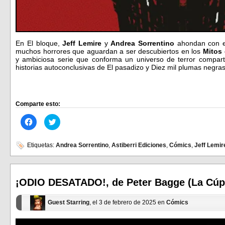
En El bloque,
Jeff Lemire
y
Andrea Sorrentino
ahondan con es
muchos horrores que aguardan a ser descubiertos en los
Mitos 
y ambiciosa serie que conforma un universo de terror compar
historias autoconclusivas de El pasadizo y Diez mil plumas negras
Comparte esto:
Haz
Haz
clic
clic
para
para
compartir
compartir
en
en
Etiquetas:
Andrea Sorrentino
,
Astiberri Ediciones
,
Cómics
,
Jeff Lemir
Facebook
Twitter
(Se
(Se
abre
abre
en
en
una
una
ventana
ventana
¡ODIO DESATADO!, de Peter Bagge (La Cúpu
nueva)
nueva)
Guest Starring
, el 3 de febrero de 2025 en
Cómics