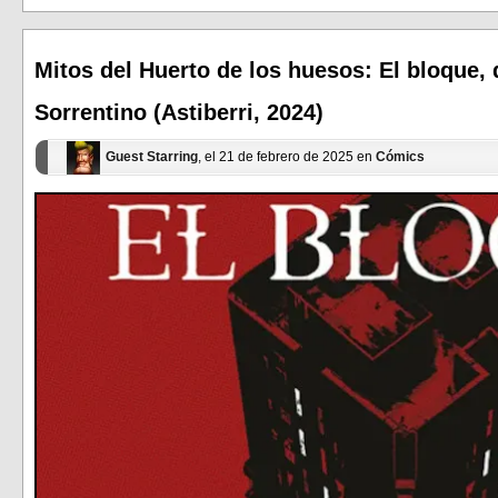
(Se
(Se
abre
abre
en
en
una
una
ventana
ventana
Mitos del Huerto de los huesos: El bloque, 
nueva)
nueva)
Sorrentino (Astiberri, 2024)
Guest Starring
, el 21 de febrero de 2025 en
Cómics