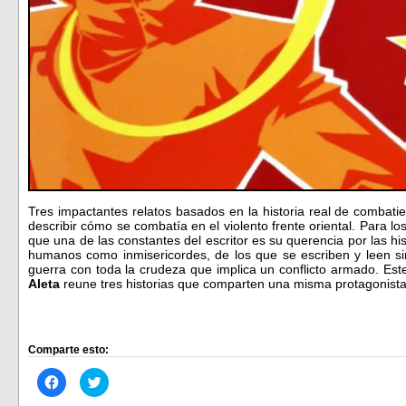
Tres impactantes relatos basados en la historia real de combati
describir cómo se combatía en el violento frente oriental. Para l
que una de las constantes del escritor es su querencia por las hi
humanos como inmisericordes, de los que se escriben y leen sin 
guerra con toda la crudeza que implica un conflicto armado. Es
Aleta
reune tres historias que comparten una misma protagonist
Comparte esto:
Haz
Haz
clic
clic
para
para