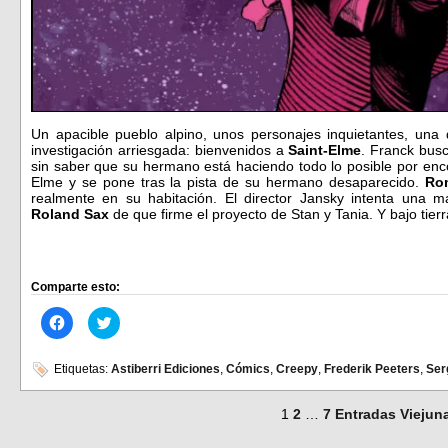
Un apacible pueblo alpino, unos personajes inquietantes, una 
investigación arriesgada: bienvenidos a
Saint-Elme
. Franck busc
sin saber que su hermano está haciendo todo lo posible por enc
Elme y se pone tras la pista de su hermano desaparecido.
Ro
realmente en su habitación. El director Jansky intenta una 
Roland Sax
de que firme el proyecto de Stan y Tania. Y bajo tierr
Comparte esto:
Haz
Haz
clic
clic
para
para
compartir
compartir
en
en
Etiquetas:
Astiberri Ediciones
,
Cómics
,
Creepy
,
Frederik Peeters
,
Ser
Facebook
Twitter
(Se
(Se
abre
abre
1
2
…
7
Entradas Viejun
en
en
una
una
ventana
ventana