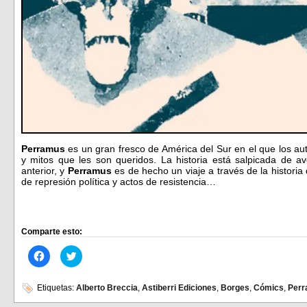
Perramus
es un gran fresco de América del Sur en el que los au
y mitos que les son queridos. La historia está salpicada de a
anterior, y
Perramus
es de hecho un viaje a través de la historia
de represión política y actos de resistencia…
Comparte esto:
Haz
Haz
clic
clic
para
para
compartir
compartir
en
en
Etiquetas:
Alberto Breccia
,
Astiberri Ediciones
,
Borges
,
Cómics
,
Per
Facebook
Twitter
(Se
(Se