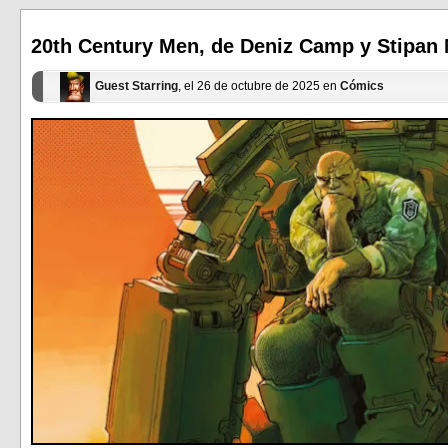
abre
abre
en
en
una
una
ventana
ventana
20th Century Men, de Deniz Camp y Stipan M
nueva)
nueva)
Guest Starring
, el 26 de octubre de 2025 en
Cómics