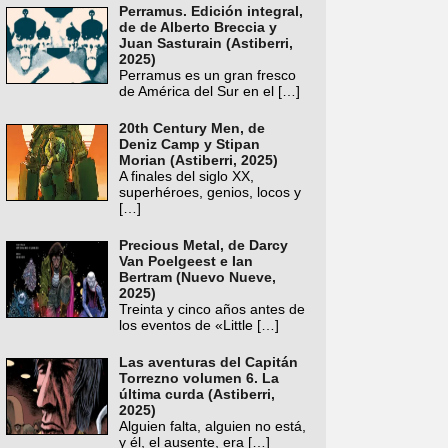
Perramus. Edición integral,
de de Alberto Breccia y
Juan Sasturain (Astiberri,
2025)
Perramus es un gran fresco
de América del Sur en el
[…]
20th Century Men, de
Deniz Camp y Stipan
Morian (Astiberri, 2025)
A finales del siglo XX,
superhéroes, genios, locos y
[…]
Precious Metal, de Darcy
Van Poelgeest e Ian
Bertram (Nuevo Nueve,
2025)
Treinta y cinco años antes de
los eventos de «Little
[…]
Las aventuras del Capitán
Torrezno volumen 6. La
última curda (Astiberri,
2025)
Alguien falta, alguien no está,
y él, el ausente, era
[…]