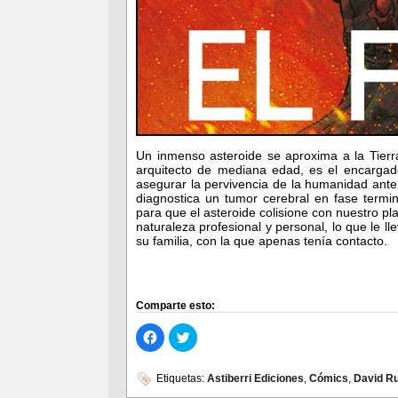
Un inmenso asteroide se aproxima a la Tierra
arquitecto de mediana edad, es el encargado
asegurar la pervivencia de la humanidad ante 
diagnostica un tumor cerebral en fase termi
para que el asteroide colisione con nuestro p
naturaleza profesional y personal, lo que le l
su familia, con la que apenas tenía contacto.
Comparte esto:
Haz
Haz
clic
clic
para
para
compartir
compartir
en
en
Etiquetas:
Astiberri Ediciones
,
Cómics
,
David R
Facebook
Twitter