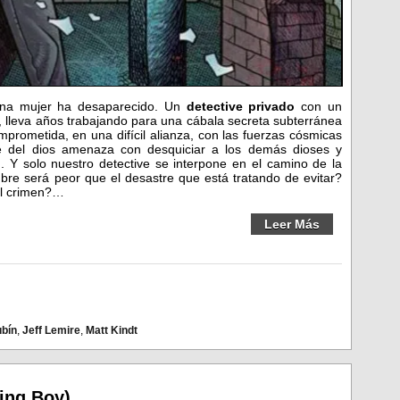
Una mujer ha desaparecido. Un
detective privado
con un
, lleva años trabajando para una cábala secreta subterránea
prometida, en una difícil alianza, con las fuerzas cósmicas
e del dios amenaza con desquiciar a los demás dioses y
d. Y solo nuestro detective se interpone en el camino de la
ubre será peor que el desastre que está tratando de evitar?
el crimen?…
Leer Más
ubín
,
Jeff Lemire
,
Matt Kindt
ling Boy)