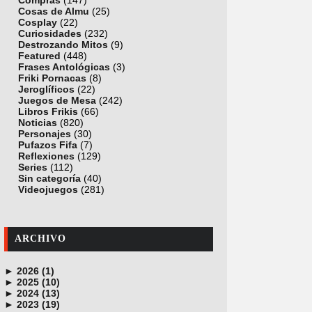
Compras
(147)
Cosas de Almu
(25)
Cosplay
(22)
Curiosidades
(232)
Destrozando Mitos
(9)
Featured
(448)
Frases Antológicas
(3)
Friki Pornacas
(8)
Jeroglíficos
(22)
Juegos de Mesa
(242)
Libros Frikis
(66)
Noticias
(820)
Personajes
(30)
Pufazos Fifa
(7)
Reflexiones
(129)
Series
(112)
Sin categoría
(40)
Videojuegos
(281)
ARCHIVO
►
2026 (1)
►
junio (1)
2025 (10)
►
noviembre (1)
2024 (13)
►
octubre (1)
diciembre (4)
2023 (19)