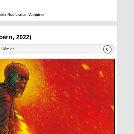
ubín
,
Nosferatus
,
Vampiros
berri, 2022)
0
n
Cómics