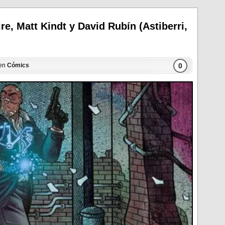
re, Matt Kindt y David Rubín (Astiberri,
0
 en
Cómics