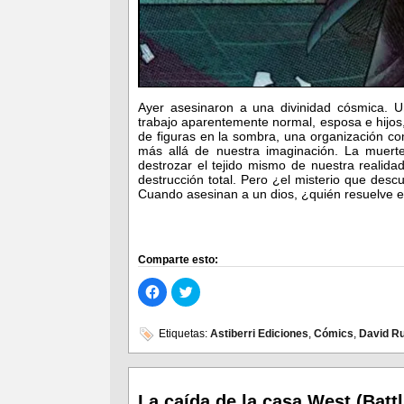
Ayer asesinaron a una divinidad cósmica. 
trabajo aparentemente normal, esposa e hijos
de figuras en la sombra, una organización com
más allá de nuestra imaginación. La muert
destrozar el tejido mismo de nuestra realida
destrucción total. Pero ¿el misterio que desc
Cuando asesinan a un dios, ¿quién resuelve 
Comparte esto:
Haz
Haz
clic
clic
para
para
compartir
compartir
en
en
Etiquetas:
Astiberri Ediciones
,
Cómics
,
David R
Facebook
Twitter
(Se
(Se
abre
abre
en
en
una
una
ventana
ventana
La caída de la casa West (Batt