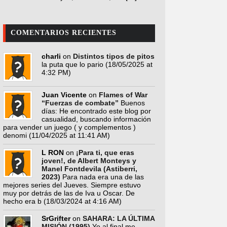
COMENTARIOS RECIENTES
charli
on
Distintos tipos de pitos
la puta que lo pario
(18/05/2025 at
4:32 PM)
Juan Vicente
on
Flames of War
“Fuerzas de combate”
Buenos
días: He encontrado este blog por
casualidad, buscando información
para vender un juego ( y complementos )
denomi
(11/04/2025 at 11:41 AM)
L RON
on
¡Para ti, que eras
joven!, de Albert Monteys y
Manel Fontdevila (Astiberri,
2023)
Para nada era una de las
mejores series del Jueves. Siempre estuvo
muy por detrás de las de Iva u Oscar. De
hecho era b
(18/03/2024 at 4:16 AM)
SrGrifter
on
SAHARA: LA ÚLTIMA
MISIÓN (1995)
Yo al final me