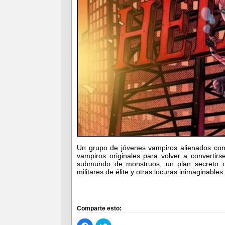
Un grupo de jóvenes vampiros alienados con
vampiros originales para volver a converti
submundo de monstruos, un plan secreto or
militares de élite y otras locuras inimaginabl
Comparte esto:
Haz
Haz