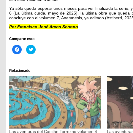
Ya sólo queda esperar unos meses para ver finalizada la serie, 
6 (La última curda, mayo de 2025), la última obra que queda po
concluye con el volumen 7, Anamnesis, ya editado (Astiberri, 2023
Por Francisco José Arcos Serrano
Comparte esto:
Haz
Haz
clic
clic
para
para
compartir
compartir
en
en
Facebook
Twitter
(Se
(Se
Relacionado
abre
abre
en
en
una
una
ventana
ventana
nueva)
nueva)
Las aventuras del Capitán Torrezno volumen 4.
Las aventuras