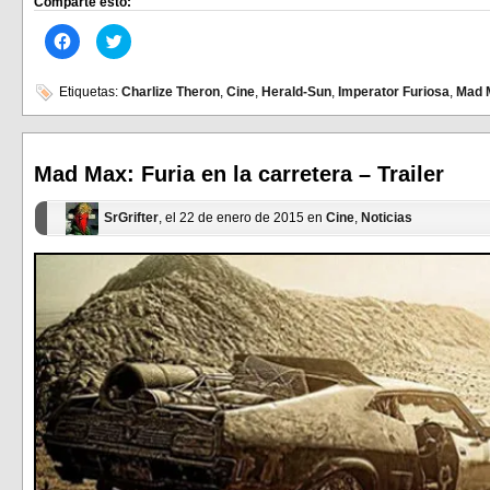
Comparte esto:
Haz
Haz
clic
clic
para
para
compartir
compartir
en
en
Etiquetas:
Charlize Theron
,
Cine
,
Herald-Sun
,
Imperator Furiosa
,
Mad 
Facebook
Twitter
(Se
(Se
abre
abre
en
en
una
una
ventana
ventana
Mad Max: Furia en la carretera – Trailer
nueva)
nueva)
SrGrifter
, el 22 de enero de 2015 en
Cine
,
Noticias