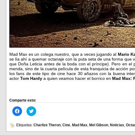
Mad Max es un colega nuestro, que a veces jugando al
Mario Ka
se lía ahí a quemar octanaje con la puta seta de una forma que 
que Doña Leticia antes de la boda con el príncipe). Pero en el
menda, sino de la cuarta película de esta franquicia de acción pos
los fans de este tipo de cine hace 30 añazos con la buena inte
actor
Tom Hardy
a quien veamos hacer el borrico en
Mad Max: Fu
Comparte esto:
Haz
Haz
clic
clic
para
para
compartir
compartir
en
en
Etiquetas:
Charlize Theron
,
Cine
,
Mad Max
,
Mel Gibson
,
Noticias
,
Octa
Facebook
Twitter
(Se
(Se