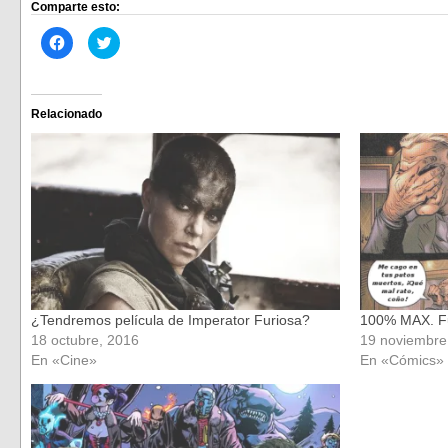
Comparte esto:
Haz
Haz
clic
clic
para
para
compartir
compartir
en
en
Facebook
Twitter
(Se
(Se
Relacionado
abre
abre
en
en
una
una
ventana
ventana
nueva)
nueva)
¿Tendremos película de Imperator Furiosa?
100% MAX. F
18 octubre, 2016
19 noviembre
En «Cine»
En «Cómics»