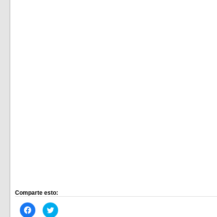
Comparte esto:
Haz
Haz
clic
clic