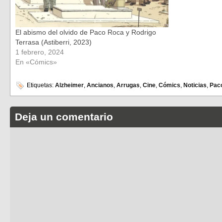
El abismo del olvido de Paco Roca y Rodrigo
Terrasa (Astiberri, 2023)
1 febrero, 2024
En «Cómics»
Etiquetas:
Alzheimer
,
Ancianos
,
Arrugas
,
Cine
,
Cómics
,
Noticias
,
Pac
Deja un comentario