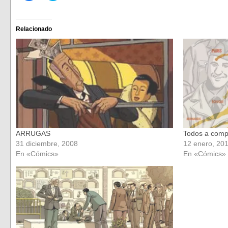
para
para
compartir
compartir
en
en
Facebook
Twitter
(Se
(Se
Relacionado
abre
abre
en
en
una
una
ventana
ventana
nueva)
nueva)
ARRUGAS
Todos a comp
31 diciembre, 2008
12 enero, 20
En «Cómics»
En «Cómics»