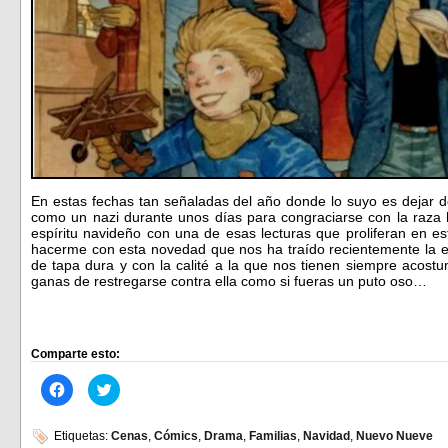
En estas fechas tan señaladas del año donde lo suyo es dejar 
como un nazi durante unos días para congraciarse con la raza
espíritu navideño con una de esas lecturas que proliferan en es
hacerme con esta novedad que nos ha traído recientemente la e
de tapa dura y con la calité a la que nos tienen siempre acost
ganas de restregarse contra ella como si fueras un puto oso…
Comparte esto:
Haz
Haz
clic
clic
para
para
compartir
compartir
en
en
Etiquetas:
Cenas
,
Cómics
,
Drama
,
Familias
,
Navidad
,
Nuevo Nueve
Facebook
Twitter