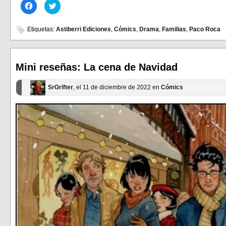
Haz
Haz
clic
clic
para
para
compartir
compartir
en
en
Etiquetas:
Astiberri Ediciones
,
Cómics
,
Drama
,
Familias
,
Paco Roca
Facebook
Twitter
(Se
(Se
abre
abre
en
en
una
una
ventana
ventana
Mini reseñas: La cena de Navidad
nueva)
nueva)
SrGrifter
, el 11 de diciembre de 2022 en
Cómics