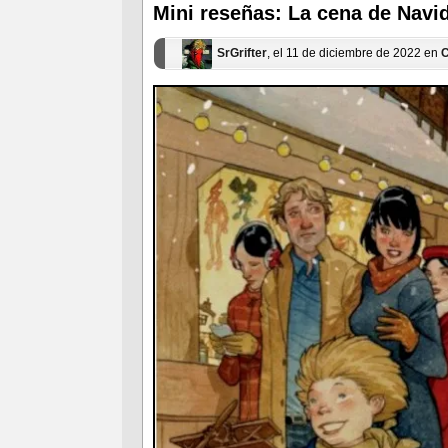
ventana
ventana
Mini reseñas: La cena de Navi
nueva)
nueva)
SrGrifter
, el 11 de diciembre de 2022 en