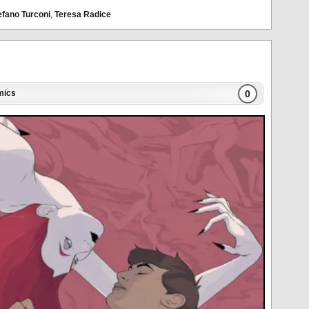
efano Turconi
,
Teresa Radice
0
mics