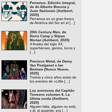
Perramus. Edición integral,
de de Alberto Breccia y
Juan Sasturain (Astiberri,
2025)
Perramus es un gran fresco
de América del Sur en el
[…]
20th Century Men, de
Deniz Camp y Stipan
Morian (Astiberri, 2025)
A finales del siglo XX,
superhéroes, genios, locos y
[…]
Precious Metal, de Darcy
Van Poelgeest e Ian
Bertram (Nuevo Nueve,
2025)
Treinta y cinco años antes de
los eventos de «Little
[…]
Las aventuras del Capitán
Torrezno volumen 6. La
última curda (Astiberri,
2025)
Alguien falta, alguien no está,
y él, el ausente, era
[…]