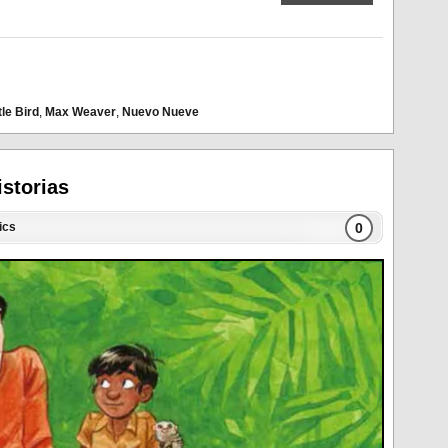
tle Bird
,
Max Weaver
,
Nuevo Nueve
istorias
0
ics