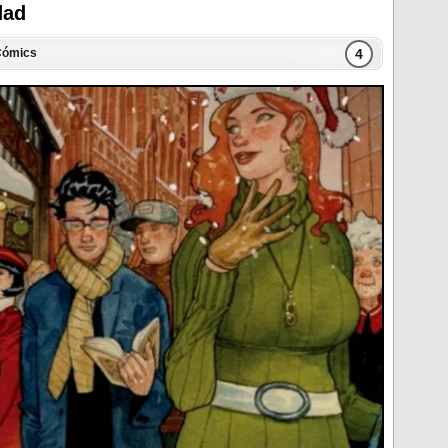
dad
4
Cómics