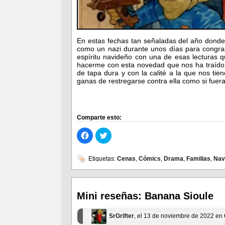
En estas fechas tan señaladas del año donde
como un nazi durante unos días para congrac
espíritu navideño con una de esas lecturas q
hacerme con esta novedad que nos ha traído 
de tapa dura y con la calité a la que nos t
ganas de restregarse contra ella como si fue
Comparte esto:
Haz
Haz
clic
clic
para
para
compartir
compartir
en
en
Etiquetas:
Cenas
,
Cómics
,
Drama
,
Familias
,
Nav
Facebook
Twitter
(Se
(Se
abre
abre
en
en
una
una
ventana
ventana
Mini reseñas: Banana Sioule
nueva)
nueva)
SrGrifter
, el 13 de noviembre de 2022 en