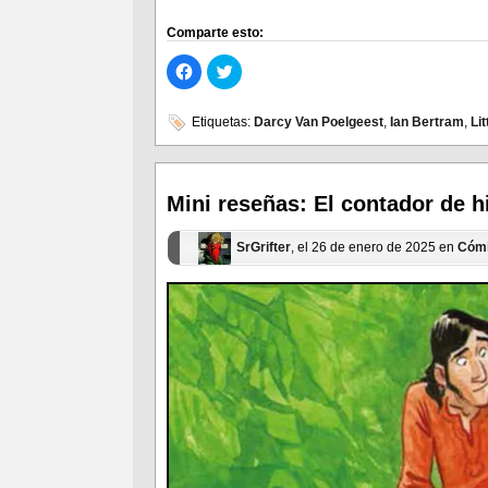
Comparte esto:
Haz
Haz
clic
clic
para
para
compartir
compartir
en
en
Etiquetas:
Darcy Van Poelgeest
,
Ian Bertram
,
Lit
Facebook
Twitter
(Se
(Se
abre
abre
en
en
una
una
ventana
ventana
Mini reseñas: El contador de h
nueva)
nueva)
SrGrifter
, el 26 de enero de 2025 en
Cóm