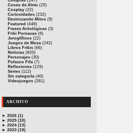
Compras
(147)
Cosas de Almu
(25)
Cosplay
(22)
Curiosidades
(232)
Destrozando Mitos
(9)
Featured
(448)
Frases Antológicas
(3)
Friki Pornacas
(8)
Jeroglíficos
(22)
Juegos de Mesa
(242)
Libros Frikis
(66)
Noticias
(820)
Personajes
(30)
Pufazos Fifa
(7)
Reflexiones
(129)
Series
(112)
Sin categoría
(40)
Videojuegos
(281)
ARCHIVO
►
2026 (1)
►
junio (1)
2025 (10)
►
noviembre (1)
2024 (13)
►
octubre (1)
diciembre (4)
2023 (19)