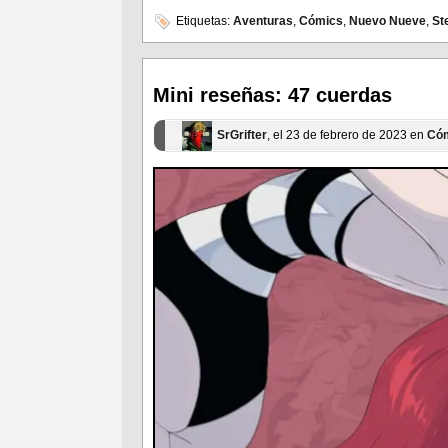
compartir
compartir
en
en
Etiquetas:
Aventuras
,
Cómics
,
Nuevo Nueve
,
St
Facebook
Twitter
(Se
(Se
abre
abre
en
en
una
una
ventana
ventana
Mini reseñas: 47 cuerdas
nueva)
nueva)
SrGrifter
, el 23 de febrero de 2023 en
Có