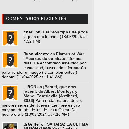
COMENTARIOS RECIENTES
charli
on
Distintos tipos de pitos
la puta que lo pario
(18/05/2025 at
4:32 PM)
Juan Vicente
on
Flames of War
“Fuerzas de combate”
Buenos
días: He encontrado este blog por
casualidad, buscando información
para vender un juego ( y complementos )
denomi
(11/04/2025 at 11:41 AM)
L RON
on
¡Para ti, que eras
joven!, de Albert Monteys y
Manel Fontdevila (Astiberri,
2023)
Para nada era una de las
mejores series del Jueves. Siempre estuvo
muy por detrás de las de Iva u Oscar. De
hecho era b
(18/03/2024 at 4:16 AM)
SrGrifter
on
SAHARA: LA ÚLTIMA
MISIÓN (1995)
Yo al final me