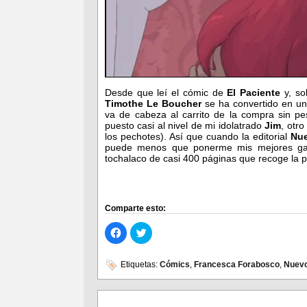
Desde que leí el cómic de
El Paciente
y, so
Timothe Le Boucher
se ha convertido en un
va de cabeza al carrito de la compra sin p
puesto casi al nivel de mi idolatrado
Jim
, otr
los pechotes). Así que cuando la editorial
Nu
puede menos que ponerme mis mejores gala
tochalaco de casi 400 páginas que recoge la p
Comparte esto:
Haz
Haz
clic
clic
para
para
compartir
compartir
en
en
Etiquetas:
Cómics
,
Francesca Forabosco
,
Nuev
Facebook
Twitter
(Se
(Se
abre
abre
en
en
una
una