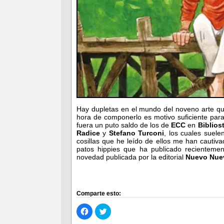
Hay dupletas en el mundo del noveno arte qu
hora de componerlo es motivo suficiente para
fuera un puto saldo de los de
ECC
en
Biblios
Radice
y
Stefano Turconi
, los cuales suele
cosillas que he leído de ellos me han cautiv
patos hippies que ha publicado recientement
novedad publicada por la editorial
Nuevo Nue
Comparte esto:
Haz
Haz
clic
clic
para
para