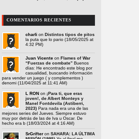
COMENTARIOS RECIENTES
charli
on
Distintos tipos de pitos
la puta que lo pario
(18/05/2025 at
4:32 PM)
Juan Vicente
on
Flames of War
“Fuerzas de combate”
Buenos
días: He encontrado este blog por
casualidad, buscando información
para vender un juego ( y complementos )
denomi
(11/04/2025 at 11:41 AM)
L RON
on
¡Para ti, que eras
joven!, de Albert Monteys y
Manel Fontdevila (Astiberri,
2023)
Para nada era una de las
mejores series del Jueves. Siempre estuvo
muy por detrás de las de Iva u Oscar. De
hecho era b
(18/03/2024 at 4:16 AM)
SrGrifter
on
SAHARA: LA ÚLTIMA
MISIÓN (1995)
Yo al final me