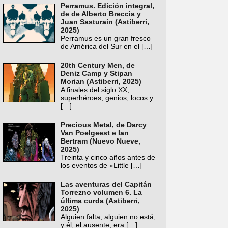
Perramus. Edición integral,
de de Alberto Breccia y
Juan Sasturain (Astiberri,
2025)
Perramus es un gran fresco
de América del Sur en el
[…]
20th Century Men, de
Deniz Camp y Stipan
Morian (Astiberri, 2025)
A finales del siglo XX,
superhéroes, genios, locos y
[…]
Precious Metal, de Darcy
Van Poelgeest e Ian
Bertram (Nuevo Nueve,
2025)
Treinta y cinco años antes de
los eventos de «Little
[…]
Las aventuras del Capitán
Torrezno volumen 6. La
última curda (Astiberri,
2025)
Alguien falta, alguien no está,
y él, el ausente, era
[…]