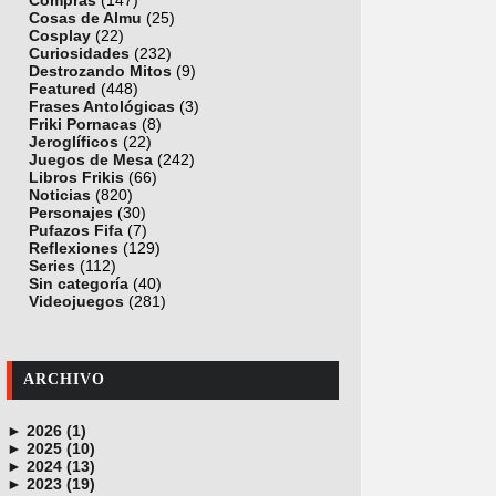
Compras
(147)
Cosas de Almu
(25)
Cosplay
(22)
Curiosidades
(232)
Destrozando Mitos
(9)
Featured
(448)
Frases Antológicas
(3)
Friki Pornacas
(8)
Jeroglíficos
(22)
Juegos de Mesa
(242)
Libros Frikis
(66)
Noticias
(820)
Personajes
(30)
Pufazos Fifa
(7)
Reflexiones
(129)
Series
(112)
Sin categoría
(40)
Videojuegos
(281)
ARCHIVO
►
2026 (1)
►
junio (1)
2025 (10)
►
noviembre (1)
2024 (13)
►
octubre (1)
diciembre (4)
2023 (19)